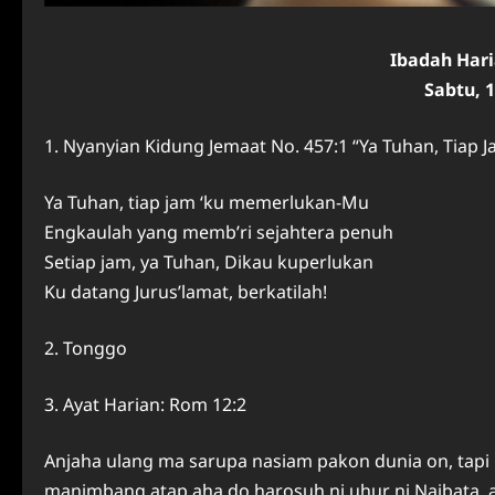
Ibadah Har
Sabtu, 1
1. Nyanyian Kidung Jemaat No. 457:1 “Ya Tuhan, Tiap J
Ya Tuhan, tiap jam ‘ku memerlukan-Mu
Engkaulah yang memb’ri sejahtera penuh
Setiap jam, ya Tuhan, Dikau kuperlukan
Ku datang Jurus’lamat, berkatilah!
2. Tonggo
3. Ayat Harian: Rom 12:2
Anjaha ulang ma sarupa nasiam pakon dunia on, tapi
manimbang atap aha do harosuh ni uhur ni Naibata, 