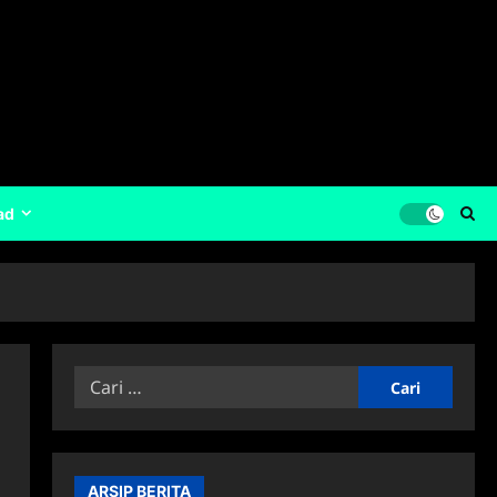
ad
Cari
untuk:
ARSIP BERITA