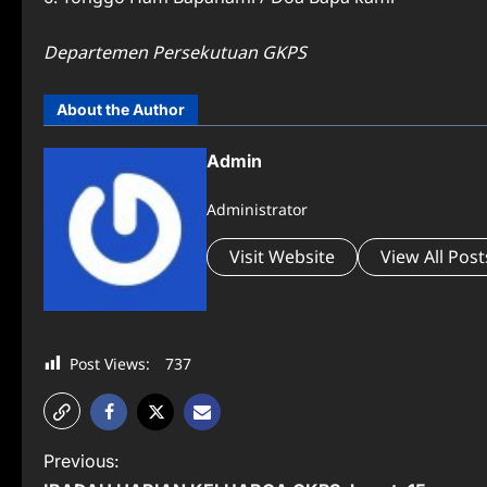
Departemen Persekutuan GKPS
About the Author
Admin
Administrator
Visit Website
View All Post
Post Views:
737
P
Previous: