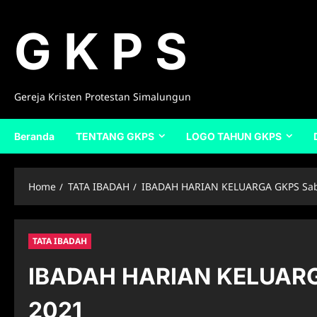
Skip
to
G K P S
content
Gereja Kristen Protestan Simalungun
Beranda
TENTANG GKPS
LOGO TAHUN GKPS
Home
TATA IBADAH
IBADAH HARIAN KELUARGA GKPS Sabt
TATA IBADAH
IBADAH HARIAN KELUARGA
2021