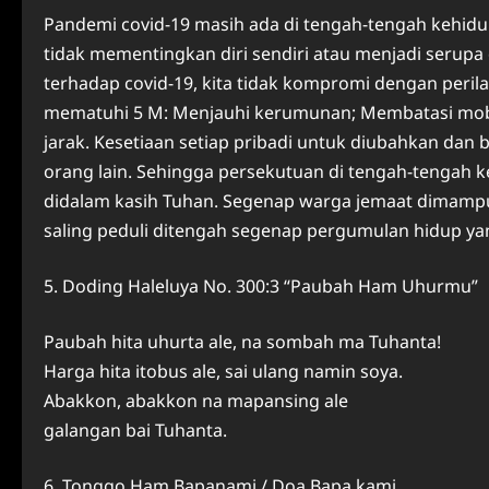
Pandemi covid-19 masih ada di tengah-tengah kehidupan
tidak mementingkan diri sendiri atau menjadi serup
terhadap covid-19, kita tidak kompromi dengan perila
mematuhi 5 M: Menjauhi kerumunan; Membatasi mobi
jarak. Kesetiaan setiap pribadi untuk diubahkan dan 
orang lain. Sehingga persekutuan di tengah-tengah ke
didalam kasih Tuhan. Segenap warga jemaat dimamp
saling peduli ditengah segenap pergumulan hidup yan
5. Doding Haleluya No. 300:3 “Paubah Ham Uhurmu”
Paubah hita uhurta ale, na sombah ma Tuhanta!
Harga hita itobus ale, sai ulang namin soya.
Abakkon, abakkon na mapansing ale
galangan bai Tuhanta.
6. Tonggo Ham Bapanami / Doa Bapa kami