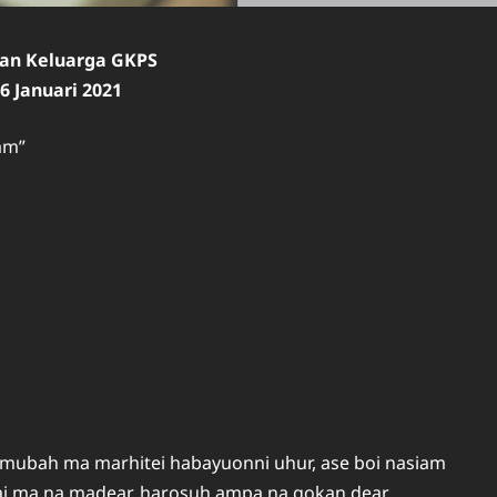
ian Keluarga GKPS
6 Januari 2021
am”
 mubah ma marhitei habayuonni uhur, ase boi nasiam
ai ma na madear, harosuh ampa na gokan dear.