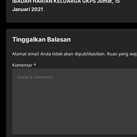
IBADAH HARIAN KELUARGA GKPS Jumat, 15
o
Januari 2021
s
t
n
Tinggalkan Balasan
a
Alamat email Anda tidak akan dipublikasikan.
Ruas yang waj
v
Komentar
*
i
g
a
t
i
o
n