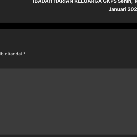
IBADAH HARIAN KELUARGA GKPS Senin, 1
Januari 202
ib ditandai
*