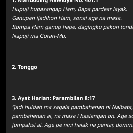
1. Mandoding Haleluya No. 401:1
Hupuji hupasangap Ham, Bapa pardear layak.
Ganupan ijadihon Ham, sonai age na masa.
Itompa Ham ganup hape, dagingku pakon tondu
Napuji ma Goran-Mu.
2. Tonggo
3. Ayat Harian: Parambilan 8:17
“jadi huidah ma sagala pambahenan ni Naibata
pambahenan ai, na masa i hasiangan on. Age sona
jumpahsi ai. Age pe nini halak na pentar, domma