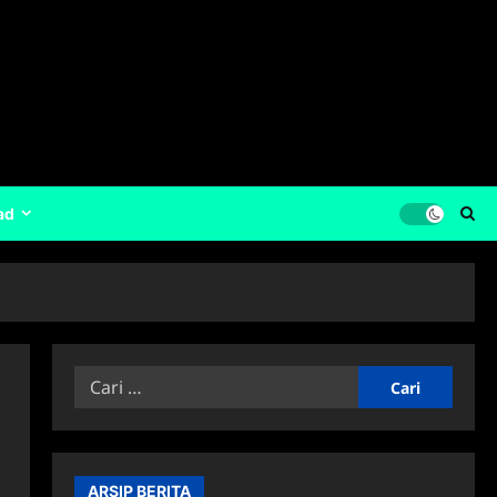
ad
Cari
untuk:
ARSIP BERITA