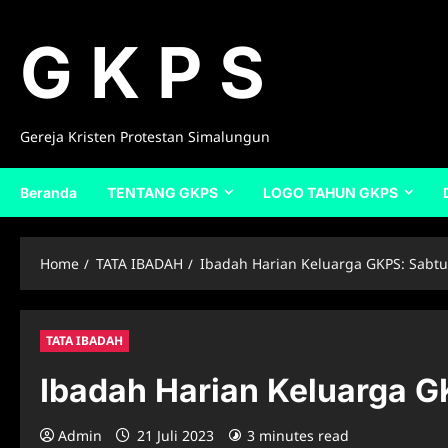
Skip
to
G K P S
content
Gereja Kristen Protestan Simalungun
Beranda
TENTANG GKPS
LOGO TAHUN GKPS
Home
TATA IBADAH
Ibadah Harian Keluarga GKPS: Sabtu,
TATA IBADAH
Ibadah Harian Keluarga G
Admin
21 Juli 2023
3 minutes read