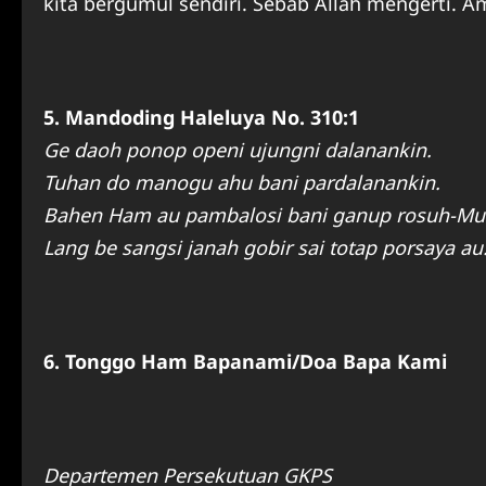
kita bergumul sendiri. Sebab Allah mengerti. A
5. Mandoding Haleluya No. 310:1
Ge daoh ponop openi ujungni dalanankin.
Tuhan do manogu ahu bani pardalanankin.
Bahen Ham au pambalosi bani ganup rosuh-Mu
Lang be sangsi janah gobir sai totap porsaya au
6. Tonggo Ham Bapanami/Doa Bapa Kami
Departemen Persekutuan GKPS