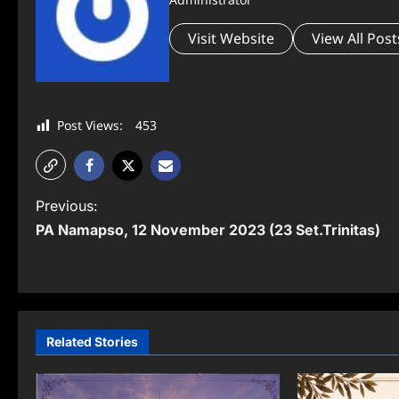
Visit Website
View All Post
Post Views:
453
P
Previous:
PA Namapso, 12 November 2023 (23 Set.Trinitas)
o
s
t
n
Related Stories
a