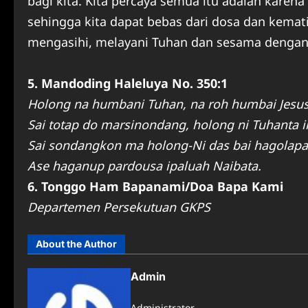
bagi kita. Kita percaya semua itu adalah karen
sehingga kita dapat bebas dari dosa dan kemati
mengasihi, melayani Tuhan dan sesama dengan
5. Mandoding Haleluya No. 350:1
Holong na humbani Tuhan, na roh humbai Jesus
Sai totap do marsinondang, holong ni Tuhanta i
Sai sondangkon ma holong-Ni das bai hagolapa
Ase haganup pardousa ipaluah Naibata.
6. Tonggo Ham Bapanami/Doa Bapa Kami
Departemen Persekutuan GKPS
About the Author
Admin
Administrator