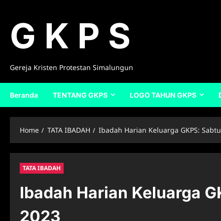
Skip
to
G K P S
content
Gereja Kristen Protestan Simalungun
Beranda
TENTANG GKPS
LOGO TAHUN GKPS
Home
TATA IBADAH
Ibadah Harian Keluarga GKPS: Sabt
TATA IBADAH
Ibadah Harian Keluarga 
2023