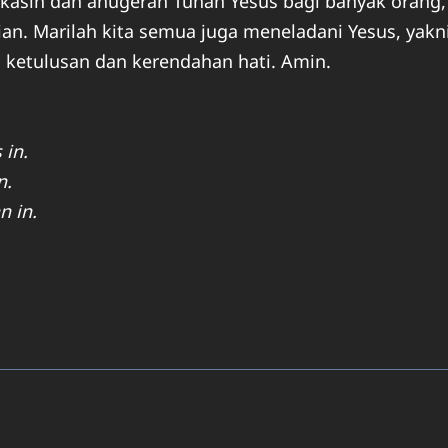
a kasih dan anugerah Tuhan Yesus bagi banyak orang,
an. Marilah kita semua juga meneladani Yesus, yakn
 ketulusan dan kerendahan hati. Amin.
 in.
n.
n in.