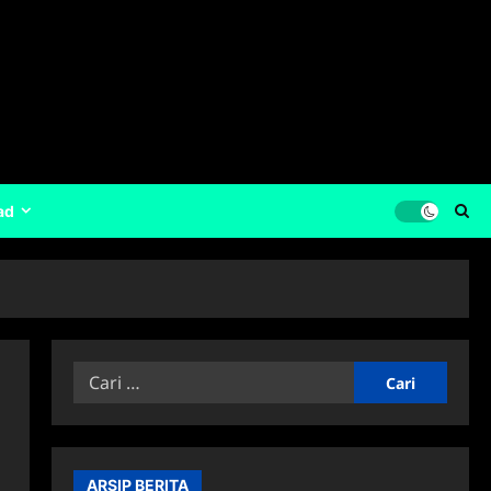
ad
Cari
untuk:
ARSIP BERITA