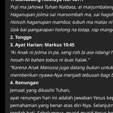
Puji ma Jahowa Tuhan Naibata, ai marjumbalang
Haganupan jolma sai marsombah ma, sai hagol
Holsoh haganupan mambur, tubuh ma malas ni 
Gok bai pangarapan holong na totap, rap mang
2. Tonggo
3. Ayat Harian: Markus 10:45
“Ai Anak ni Jolma in pe, seng roh Ia ase iidang
hosah-Ni bahen tobus ni buei halak.”
“Karena Anak Manusia juga datang bukan untuk 
memberikan nyawa-Nya menjadi tebusan bagi b
4. Renungan
Jemaat yang dikasihi Tuhan,
ayat renungan hari ini adalah jawaban Yesus 
pemahaman yang benar atas diri-Nya. Selanjut
rendah hati. Sebelumnya, murid-murid Yesus be