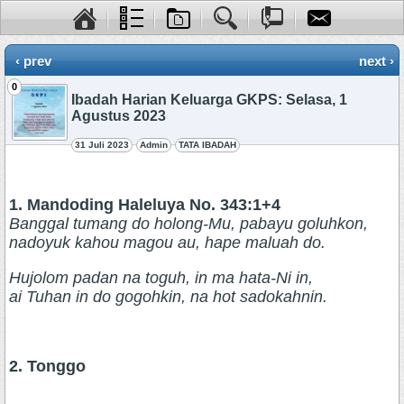
‹ prev
next ›
0
Ibadah Harian Keluarga GKPS: Selasa, 1
Agustus 2023
31 Juli 2023
Admin
TATA IBADAH
1. Mandoding Haleluya No. 343:1+4
Banggal tumang do holong-Mu, pabayu goluhkon,
nadoyuk kahou magou au, hape maluah do.
Hujolom padan na toguh, in ma hata-Ni in,
ai Tuhan in do gogohkin, na hot sadokahnin.
2. Tonggo