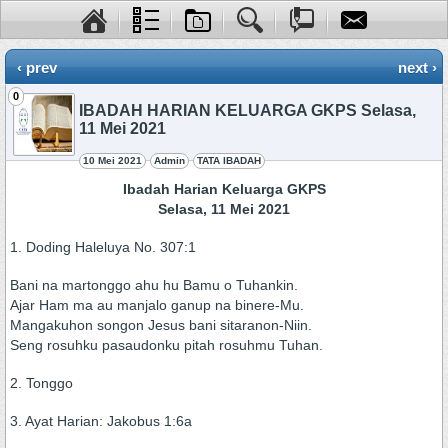
‹ prev
next ›
0
IBADAH HARIAN KELUARGA GKPS Selasa,
11 Mei 2021
10 Mei 2021
Admin
TATA IBADAH
Ibadah Harian Keluarga GKPS
Selasa, 11 Mei 2021
1. Doding Haleluya No. 307:1
Bani na martonggo ahu hu Bamu o Tuhankin.
Ajar Ham ma au manjalo ganup na binere-Mu.
Mangakuhon songon Jesus bani sitaranon-Niin.
Seng rosuhku pasaudonku pitah rosuhmu Tuhan.
2. Tonggo
3. Ayat Harian: Jakobus 1:6a