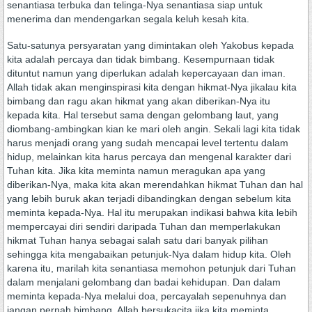
senantiasa terbuka dan telinga-Nya senantiasa siap untuk
menerima dan mendengarkan segala keluh kesah kita.
Satu-satunya persyaratan yang dimintakan oleh Yakobus kepada
kita adalah percaya dan tidak bimbang. Kesempurnaan tidak
dituntut namun yang diperlukan adalah kepercayaan dan iman.
Allah tidak akan menginspirasi kita dengan hikmat-Nya jikalau kita
bimbang dan ragu akan hikmat yang akan diberikan-Nya itu
kepada kita. Hal tersebut sama dengan gelombang laut, yang
diombang-ambingkan kian ke mari oleh angin. Sekali lagi kita tidak
harus menjadi orang yang sudah mencapai level tertentu dalam
hidup, melainkan kita harus percaya dan mengenal karakter dari
Tuhan kita. Jika kita meminta namun meragukan apa yang
diberikan-Nya, maka kita akan merendahkan hikmat Tuhan dan hal
yang lebih buruk akan terjadi dibandingkan dengan sebelum kita
meminta kepada-Nya. Hal itu merupakan indikasi bahwa kita lebih
mempercayai diri sendiri daripada Tuhan dan memperlakukan
hikmat Tuhan hanya sebagai salah satu dari banyak pilihan
sehingga kita mengabaikan petunjuk-Nya dalam hidup kita. Oleh
karena itu, marilah kita senantiasa memohon petunjuk dari Tuhan
dalam menjalani gelombang dan badai kehidupan. Dan dalam
meminta kepada-Nya melalui doa, percayalah sepenuhnya dan
jangan pernah bimbang. Allah bersukacita jika kita meminta