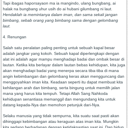
Tapi ibagas haporsayaon ma ia mangindo, ulang bungbang, ai
halak na bungbang uhur usih do ai hubani gilumbang ni laut.
Hendaklah ia memintanya dalam iman, dan sama sekali jangan
bimbang, sebab orang yang bimbang sama dengan gelombang
laut.
4. Renungan
Salah satu peralatan paling penting untuk sebuah kapal besar
adalah jangkar yang kokoh. Sebuah kapal diperlengkapi dengan
alat ini adalah agar mampu menghadapi badai dan ombak besar di
lautan. Ketika kita berlayar dalam lautan bebas kehidupan, kita juga
akan menghadapi badai yang menerpa secara tiba-tiba di mana
angin kebimbangan dan gelombang keras akan mengguncang dan
menggoyahkan iman kita. Keadaan seperti itu dapat membuat kita
kehilangan arah dan bimbang, serta bingung untuk memilih jalan
mana yang harus kita tempuh. Tetapi Allah Sang Nahkoda
kehidupan senantiasa memanggil dan mengundang kita untuk
datang kepada-Nya dan memohon petunjuk dari-Nya.
Selaku manusia yang tidak sempurna, kita suatu saat pasti akan
dihinggapi kebimbangan atau keraguan atas iman kita. Mungkin
kita sedang berhadapan dengan ketidakpastian saat ini. Dan hidup