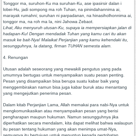
Tonggor ma, suruhon-Ku ma suruhan-Ku, ase ipasirsir dalan i
lobei-Hu, jadi sompong ma roh Tuhan, na pinindahannima ai,
marayak rumahni; suruhan ni parpadanan, na hinasiholhonnima ai,
tonggor ma, na roh ma Ia, nini Jahowa Zebaot.
Lihat, Aku menyuruh utusan-Ku, supaya ia mempersiapkan jalan di
hadapan-Ku! Dengan mendadak Tuhan yang kamu cari itu akan
masuk ke bait-Nya! Malaikat Perjanjian yang kamu kehendaki itu,
sesungguhnya, Ia datang, firman TUHAN semesta alam.
4. Renungan
Utusan adalah seseorang yang mewakili pengutus yang pada
umumnya bertugas untuk menyampaikan suatu pesan penting.
Pesan yang disampaikan bisa berupa suatu kabar baik yang
menggembirakan namun bisa juga kabar buruk atau menantang
yang mengejutkan penerima pesan.
Dalam kitab Perjanjian Lama, Allah memakai para nabi-Nya untuk
mengkomunikasikan atau menyampaikan pesan yang berisi
pengharapan maupun hukuman. Namun sesungguhnya jika
diperhatikan secara mendalam, kita dapat melihat bahwa walaupun
itu pesan tentang hukuman yang akan menimpa umat-Nya,
semuanya itu bertujuan untuk menuntun kepada pertobatan,