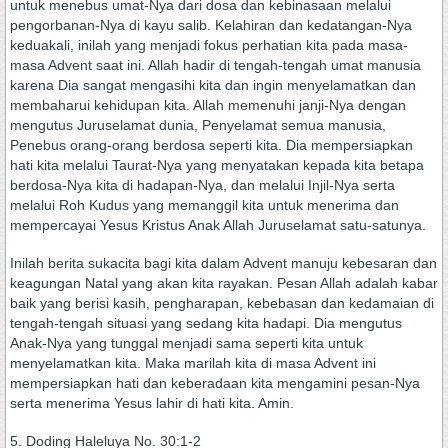
untuk menebus umat-Nya dari dosa dan kebinasaan melalui
pengorbanan-Nya di kayu salib. Kelahiran dan kedatangan-Nya
keduakali, inilah yang menjadi fokus perhatian kita pada masa-
masa Advent saat ini. Allah hadir di tengah-tengah umat manusia
karena Dia sangat mengasihi kita dan ingin menyelamatkan dan
membaharui kehidupan kita. Allah memenuhi janji-Nya dengan
mengutus Juruselamat dunia, Penyelamat semua manusia,
Penebus orang-orang berdosa seperti kita. Dia mempersiapkan
hati kita melalui Taurat-Nya yang menyatakan kepada kita betapa
berdosa-Nya kita di hadapan-Nya, dan melalui Injil-Nya serta
melalui Roh Kudus yang memanggil kita untuk menerima dan
mempercayai Yesus Kristus Anak Allah Juruselamat satu-satunya.
Inilah berita sukacita bagi kita dalam Advent manuju kebesaran dan
keagungan Natal yang akan kita rayakan. Pesan Allah adalah kabar
baik yang berisi kasih, pengharapan, kebebasan dan kedamaian di
tengah-tengah situasi yang sedang kita hadapi. Dia mengutus
Anak-Nya yang tunggal menjadi sama seperti kita untuk
menyelamatkan kita. Maka marilah kita di masa Advent ini
mempersiapkan hati dan keberadaan kita mengamini pesan-Nya
serta menerima Yesus lahir di hati kita. Amin.
5. Doding Haleluya No. 30:1-2