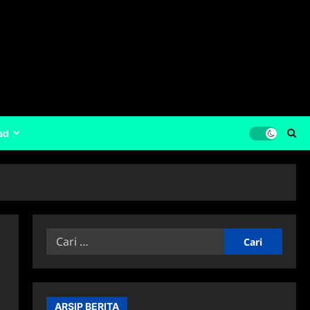
ad
Cari
untuk:
ARSIP BERITA