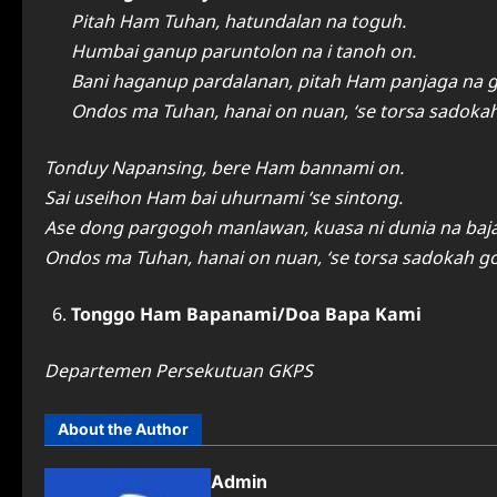
Pitah Ham Tuhan, hatundalan na toguh.
Humbai ganup paruntolon na i tanoh on.
Bani haganup pardalanan, pitah Ham panjaga na 
Ondos ma Tuhan, hanai on nuan, ‘se torsa sadokah
Tonduy Napansing, bere Ham bannami on.
Sai useihon Ham bai uhurnami ‘se sintong.
Ase dong pargogoh manlawan, kuasa ni dunia na baj
Ondos ma Tuhan, hanai on nuan, ‘se torsa sadokah go
Tonggo Ham Bapanami/Doa Bapa Kami
Departemen Persekutuan GKPS
About the Author
Admin