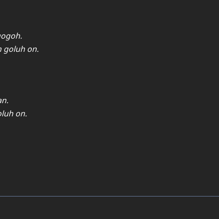
gogoh.
 goluh on.
an.
luh on.