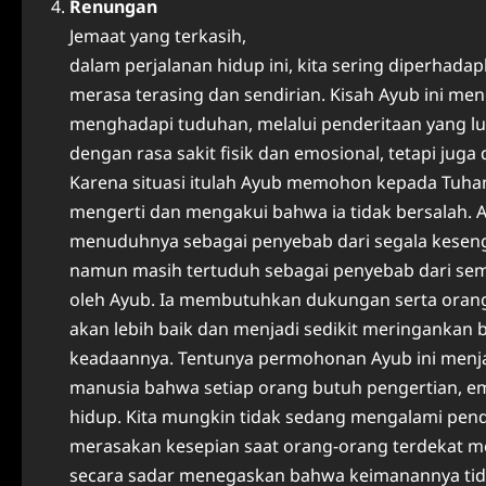
Renungan
Jemaat yang terkasih,
dalam perjalanan hidup ini, kita sering diperhad
merasa terasing dan sendirian. Kisah Ayub ini me
menghadapi tuduhan, melalui penderitaan yang lua
dengan rasa sakit fisik dan emosional, tetapi jug
Karena situasi itulah Ayub memohon kepada Tuha
mengerti dan mengakui bahwa ia tidak bersalah.
menuduhnya sebagai penyebab dari segala kesengsar
namun masih tertuduh sebagai penyebab dari sem
oleh Ayub. Ia membutuhkan dukungan serta orang 
akan lebih baik dan menjadi sedikit meringankan
keadaannya. Tentunya permohonan Ayub ini menja
manusia bahwa setiap orang butuh pengertian, em
hidup. Kita mungkin tidak sedang mengalami pende
merasakan kesepian saat orang-orang terdekat me
secara sadar menegaskan bahwa keimanannya ti