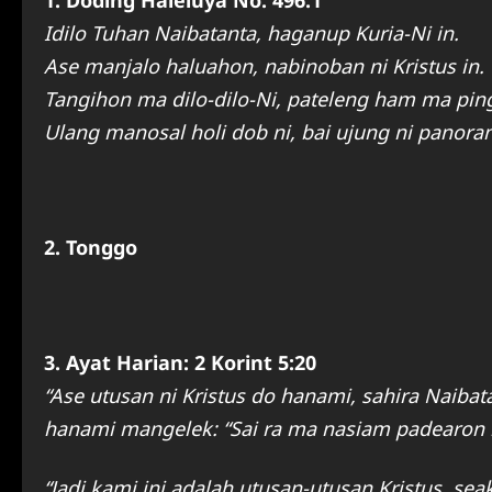
1. Doding Haleluya No. 496:1
Idilo Tuhan Naibatanta, haganup Kuria-Ni in.
Ase manjalo haluahon, nabinoban ni Kristus in.
Tangihon ma dilo-dilo-Ni, pateleng ham ma pi
Ulang manosal holi dob ni, bai ujung ni panor
2. Tonggo
3. Ayat Harian: 2 Korint 5:20
“Ase utusan ni Kristus do hanami, sahira Naibat
hanami mangelek: “Sai ra ma nasiam padearon b
“Jadi kami ini adalah utusan-utusan Kristus, s