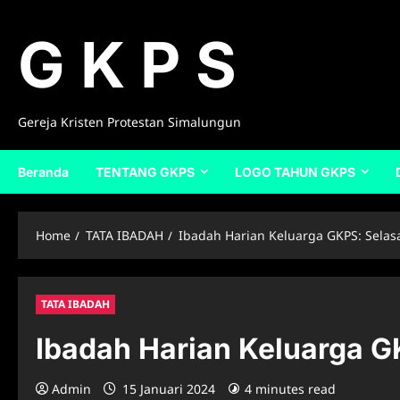
Skip
to
G K P S
content
Gereja Kristen Protestan Simalungun
Beranda
TENTANG GKPS
LOGO TAHUN GKPS
Home
TATA IBADAH
Ibadah Harian Keluarga GKPS: Selasa
TATA IBADAH
Ibadah Harian Keluarga G
Admin
15 Januari 2024
4 minutes read