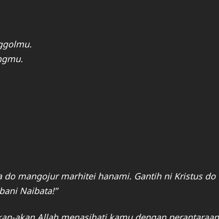
nggolmu.
angmu.
a do mangojur marhitei hanami. Gantih ni Kristus do
ani Naibata!”
eakan-akan Allah menasihati kamu dengan perantaraan