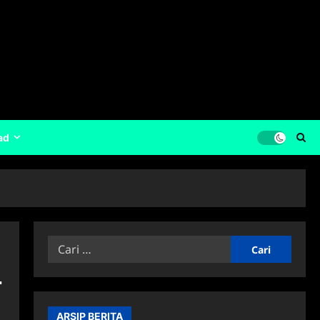
ad
Cari
untuk:
4
ARSIP BERITA