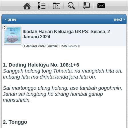
‹ prev
next ›
0
Ibadah Harian Keluarga GKPS: Selasa, 2
Januari 2024
1 Januari 2024
Admin
TATA IBADAH
1. Doding Haleluya No. 108:1+6
Sanggah holong tong Tuhanta, na mangidah hita on.
Imbang hita ma dirinta tanda jora hita on.
Sai martonggo ulang holang, ase tambah gogohmin.
Janah sai tongtong ho sirang humbai ganup
munsuhmin.
2. Tonggo