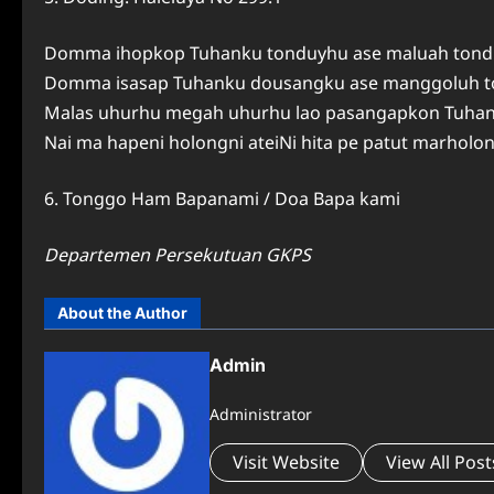
Domma ihopkop Tuhanku tonduyhu ase maluah tond
Domma isasap Tuhanku dousangku ase manggoluh t
Malas uhurhu megah uhurhu lao pasangapkon Tuhan 
Nai ma hapeni holongni ateiNi hita pe patut marholo
6. Tonggo Ham Bapanami / Doa Bapa kami
Departemen Persekutuan GKPS
About the Author
Admin
Administrator
Visit Website
View All Post