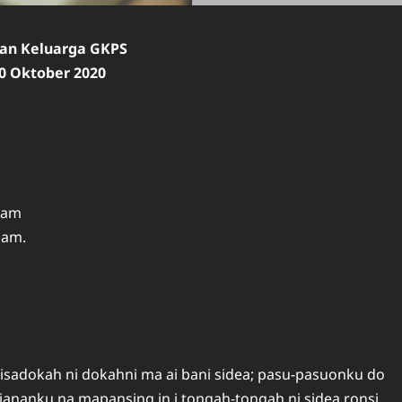
ian Keluarga GKPS
20 Oktober 2020
Ham
Ham.
sadokah ni dokahni ma ai bani sidea; pasu-pasuonku do
ananku na mapansing in i tongah-tongah ni sidea ronsi