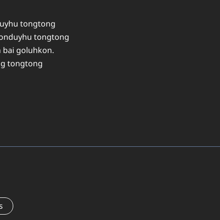
uyhu tongtong
onduyhu tongtong
bai goluhkon.
ng tongtong
s