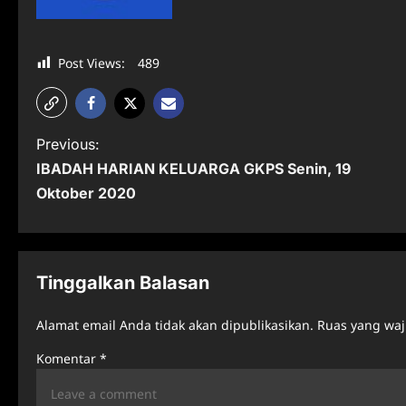
Post Views:
489
P
Previous:
IBADAH HARIAN KELUARGA GKPS Senin, 19
o
Oktober 2020
s
t
n
Tinggalkan Balasan
a
Alamat email Anda tidak akan dipublikasikan.
Ruas yang waj
v
Komentar
*
i