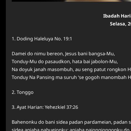
Ibadah Har
Selasa, 
1. Doding Haleluya No. 19:1
Damei do nimu bereon, Jesus bani bangsa-Mu,
Tonduy-Mu do pasaudkon, hata bai jabolon-Mu,
Na doyuk janah masombuh, au seng patut rongkon 
Tonduy Na Pansing ma suruh ‘se gogoh manombah 
2. Tonggo
3. Ayat Harian: Yehezkiel 37:26
Bahenonku do bani sidea padan pardameian, padan si
sidea anjaha pabueionku; anjaha pajongjongonku do i