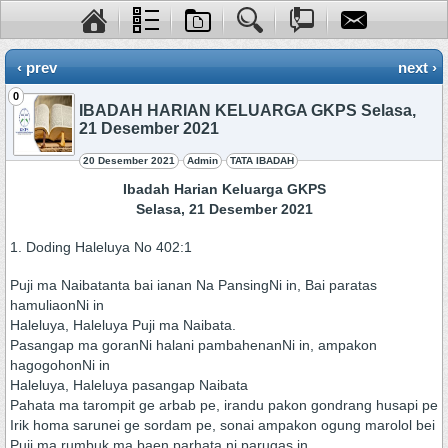
‹ prev
next ›
0
IBADAH HARIAN KELUARGA GKPS Selasa,
21 Desember 2021
20 Desember 2021
Admin
TATA IBADAH
Ibadah Harian Keluarga GKPS
Selasa, 21 Desember 2021
1. Doding Haleluya No 402:1
Puji ma Naibatanta bai ianan Na PansingNi in, Bai paratas
hamuliaonNi in
Haleluya, Haleluya Puji ma Naibata.
Pasangap ma goranNi halani pambahenanNi in, ampakon
hagogohonNi in
Haleluya, Haleluya pasangap Naibata
Pahata ma tarompit ge arbab pe, irandu pakon gondrang husapi pe
Irik homa sarunei ge sordam pe, sonai ampakon ogung marolol bei
Puji ma rumbuk ma baen parhata ni parugas in