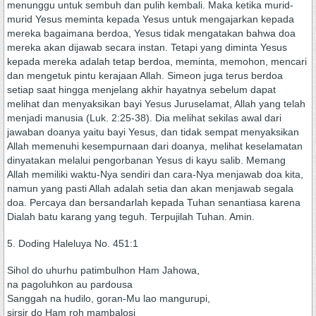
menunggu untuk sembuh dan pulih kembali. Maka ketika murid-
murid Yesus meminta kepada Yesus untuk mengajarkan kepada
mereka bagaimana berdoa, Yesus tidak mengatakan bahwa doa
mereka akan dijawab secara instan. Tetapi yang diminta Yesus
kepada mereka adalah tetap berdoa, meminta, memohon, mencari
dan mengetuk pintu kerajaan Allah. Simeon juga terus berdoa
setiap saat hingga menjelang akhir hayatnya sebelum dapat
melihat dan menyaksikan bayi Yesus Juruselamat, Allah yang telah
menjadi manusia (Luk. 2:25-38). Dia melihat sekilas awal dari
jawaban doanya yaitu bayi Yesus, dan tidak sempat menyaksikan
Allah memenuhi kesempurnaan dari doanya, melihat keselamatan
dinyatakan melalui pengorbanan Yesus di kayu salib. Memang
Allah memiliki waktu-Nya sendiri dan cara-Nya menjawab doa kita,
namun yang pasti Allah adalah setia dan akan menjawab segala
doa. Percaya dan bersandarlah kepada Tuhan senantiasa karena
Dialah batu karang yang teguh. Terpujilah Tuhan. Amin.
5. Doding Haleluya No. 451:1
Sihol do uhurhu patimbulhon Ham Jahowa,
na pagoluhkon au pardousa
Sanggah na hudilo, goran-Mu lao mangurupi,
sirsir do Ham roh mambalosi