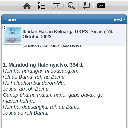
‹ prev
next ›
0
Ibadah Harian Keluarga GKPS: Selasa, 24
Oktober 2023
23 Oktober 2023
Admin
TATA IBADAH
1. Mandoding Haleluya No. 354:1
Humbai hurungan ni dousangkin,
roh au Bamu, roh au Bamu.
Hu haluahon bai daroh-Mu,
Jesus, au roh Bamu.
Ganup uhurhu malum hape, gabe bayak ‘ge
masombuh pe.
Humbai dousangku, roh au Bamu.
Jesus au roh Bamu.