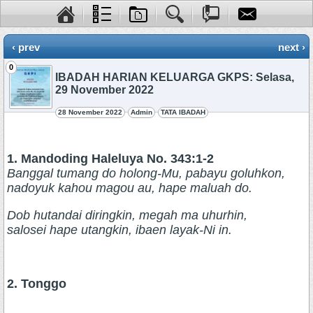
‹ prev
next ›
0
IBADAH HARIAN KELUARGA GKPS: Selasa,
29 November 2022
28 November 2022
Admin
TATA IBADAH
1. Mandoding Haleluya No. 343:1-2
Banggal tumang do holong-Mu, pabayu goluhkon,
nadoyuk kahou magou au, hape maluah do.
Dob hutandai diringkin, megah ma uhurhin,
salosei hape utangkin, ibaen layak-Ni in.
2. Tonggo