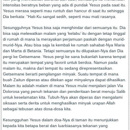
intensitas beratnya beban yang ada di pundak Yesus pada saat itu.
Yesus merasa seperti mau runtuh dan hancur di saat itu sehingga
Dia berkata: “Hati-Ku sangat sedih, seperti mau mati rasanya.
Sesungguhnya Yesus bisa saja menghindar dari semuanya itu. Dia
bisa saja melewatkan malam yang ‘kelabu’ itu dengan tetap tinggal
di rumah di mana Ia merayakan perjamuan paskah dengan murid-
murid-Nya. Atau bisa saja Ia kembali ke rumah sahabat-Nya Maria
dan Marta di Betania. Tetapi semuanya itu dilupakan-Nya dan Dia
pergi ke Getsemane. Yesus pergi ke sana bukanlah karena tempat
itu merupakan tempat yang favorit untuk berdoa. Namun pada
malam itu, makna dari tempat itu sedang direpresentasikan.
Getsemane berarti pengilangan minyak. Suatu tempat di mana
buah Zaitun diperas atau ditekan agar minyaknya dapat dihasilkan.
Malam itu adalah malam di mana Yesus mulai menjalani jalan Via
Dolorosa yang penuh tekanan dan penderitaan berat menuju Salib
untuk keselamatan kita. Tubuh-Nya akan diperas dan mengalami
siksaan serta derita untuk menghasilkan minyak urapan Allah
sebagai tebusan atas dosa-dosa kita.
Kesungguhan Yesus dalam doa-Nya di taman itu menunjukkan
kepada kita betapa berat dan luarbiasanya tekanan yang