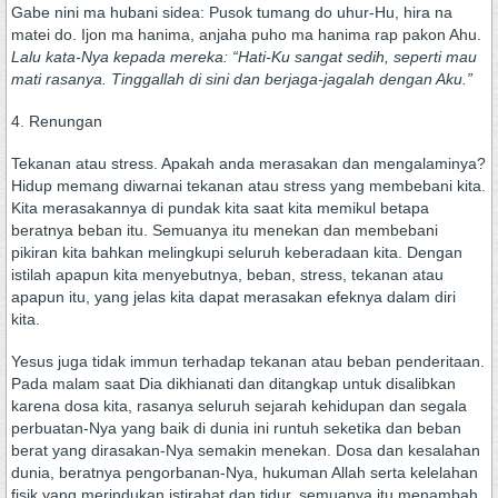
Gabe nini ma hubani sidea: Pusok tumang do uhur-Hu, hira na
matei do. Ijon ma hanima, anjaha puho ma hanima rap pakon Ahu.
Lalu kata-Nya kepada mereka: “Hati-Ku sangat sedih, seperti mau
mati rasanya. Tinggallah di sini dan berjaga-jagalah dengan Aku.”
4. Renungan
Tekanan atau stress. Apakah anda merasakan dan mengalaminya?
Hidup memang diwarnai tekanan atau stress yang membebani kita.
Kita merasakannya di pundak kita saat kita memikul betapa
beratnya beban itu. Semuanya itu menekan dan membebani
pikiran kita bahkan melingkupi seluruh keberadaan kita. Dengan
istilah apapun kita menyebutnya, beban, stress, tekanan atau
apapun itu, yang jelas kita dapat merasakan efeknya dalam diri
kita.
Yesus juga tidak immun terhadap tekanan atau beban penderitaan.
Pada malam saat Dia dikhianati dan ditangkap untuk disalibkan
karena dosa kita, rasanya seluruh sejarah kehidupan dan segala
perbuatan-Nya yang baik di dunia ini runtuh seketika dan beban
berat yang dirasakan-Nya semakin menekan. Dosa dan kesalahan
dunia, beratnya pengorbanan-Nya, hukuman Allah serta kelelahan
fisik yang merindukan istirahat dan tidur, semuanya itu menambah