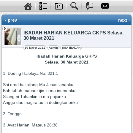
‹ prev
next ›
0
IBADAH HARIAN KELUARGA GKPS Selasa,
30 Maret 2021
30 Maret 2021
Admin
TATA IBADAH
Ibadah Harian Keluarga GKPS
Selasa, 30 Maret 2021
1. Doding Haleluya No. 321:1
Sai orod bai silang-Mu Jesus iananku
Bah tubuh mabaor ijin in ma inumonku
Silang ni Tuhankin in ma pujionku
Anggo das magira au in dodingkononku
2. Tonggo
3. Ayat Harian: Mateus 26:38