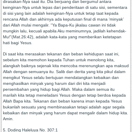
dirasakan-Nya saat itu. Dia berjuang dan bergumul antara
keinginan-Nya untuk lepas dari penderitaan di satu sisi, sementara
di sisi yang lain adalah keinginan-Nya untuk tetap taat kepada
rencana Allah dan akhirnya ada keputusan final di mana ‘minyak’
dari Allah mulai mengalir. “Ya Bapa-Ku jikalau cawan ini tidak
mungkin lalu, kecuali apabila Aku meminumnya, jadilah kehendak-
Mu!”(Mat.26:42), adalah kata-kata yang memberikan ketetapan
hati bagi Yesus.
Di saat kita merasakan tekanan dan beban kehidupan saat ini,
sebelum kita memohon kepada Tuhan untuk menolong kita,
alangkah baiknya sejenak kita mencoba merenungkan apa maksud
Allah dengan semuanya itu. Salib dan derita yang kita pikul dalam
mengikut Yesus selalu bertujuan mendatangkan kebaikan dan
menghasilkan minyak yang harum dari diri kita menjadi
persembahan yang hidup bagi Allah. Maka dalam semua itu
marilah kita tetap meneladani Yesus dengan tetap berdoa kepada
Allah Bapa kita. Tekanan dan beban karena iman kepada Yesus
bukanlah sesuatu yang membinasakan tetapi adalah agar segala
kebaikan dan minyak yang harum dapat mengalir dalam hidup kita.
Amin.
5. Doding Haleluya No. 307:1