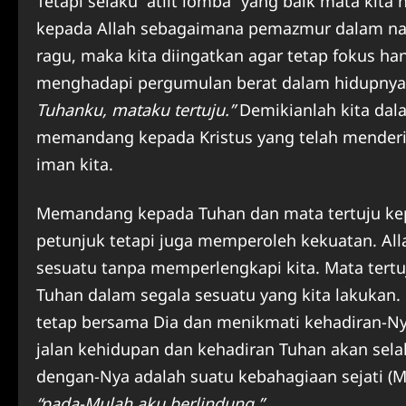
Tetapi selaku “atlit lomba” yang baik mata kita
kepada Allah sebagaimana pemazmur dalam nas i
ragu, maka kita diingatkan agar tetap fokus 
menghadapi pergumulan berat dalam hidupnya
Tuhanku, mataku tertuju.”
Demikianlah kita dala
memandang kepada Kristus yang telah menderi
iman kita.
Memandang kepada Tuhan dan mata tertuju ke
petunjuk tetapi juga memperoleh kekuatan. Al
sesuatu tanpa memperlengkapi kita. Mata tertu
Tuhan dalam segala sesuatu yang kita lakukan
tetap bersama Dia dan menikmati kehadiran-Ny
jalan kehidupan dan kehadiran Tuhan akan sel
dengan-Nya adalah suatu kebahagiaan sejati (
“pada-Mulah aku berlindung.”