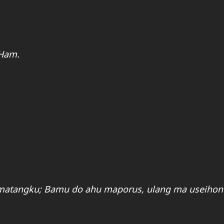
.
 Ham.
 matangku; Bamu do ahu maporus, ulang ma useihon