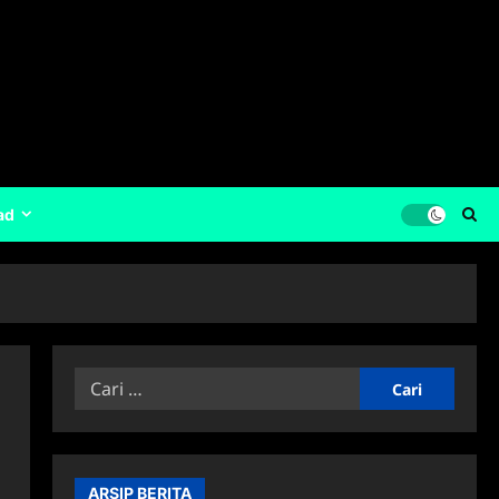
ad
Cari
untuk:
ARSIP BERITA