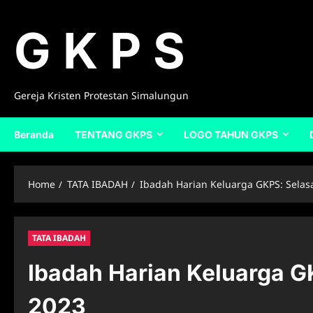
Skip
to
G K P S
content
Gereja Kristen Protestan Simalungun
Beranda
TENTANG GKPS
LOGO TAHUN GKPS
Home
TATA IBADAH
Ibadah Harian Keluarga GKPS: Selas
TATA IBADAH
Ibadah Harian Keluarga G
2023