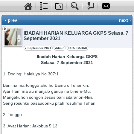
‹ prev
next ›
0
IBADAH HARIAN KELUARGA GKPS Selasa, 7
September 2021
7 September 2021
Admin
TATA IBADAH
Ibadah Harian Keluarga GKPS
Selasa, 7 September 2021
1. Doding: Haleluya No 307:1
Bani na martonggo ahu hu Bamu o Tuhankin.
Ajar Ham ma au manjalo ganup na binere-Mu.
Mangakuhon songon Jesus bani sitaranon-Niin.
Seng rosuhku pasaudonku pitah rosuhmu Tuhan.
2. Tonggo
3. Ayat Harian: Jakobus 5:13