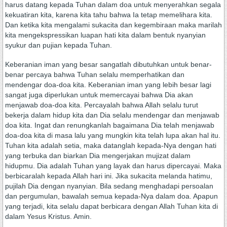
harus datang kepada Tuhan dalam doa untuk menyerahkan segala
kekuatiran kita, karena kita tahu bahwa Ia tetap memelihara kita.
Dan ketika kita mengalami sukacita dan kegembiraan maka marilah
kita mengekspressikan luapan hati kita dalam bentuk nyanyian
syukur dan pujian kepada Tuhan.
Keberanian iman yang besar sangatlah dibutuhkan untuk benar-
benar percaya bahwa Tuhan selalu memperhatikan dan
mendengar doa-doa kita. Keberanian iman yang lebih besar lagi
sangat juga diperlukan untuk memercayai bahwa Dia akan
menjawab doa-doa kita. Percayalah bahwa Allah selalu turut
bekerja dalam hidup kita dan Dia selalu mendengar dan menjawab
doa kita. Ingat dan renungkanlah bagaimana Dia telah menjawab
doa-doa kita di masa lalu yang mungkin kita telah lupa akan hal itu.
Tuhan kita adalah setia, maka datanglah kepada-Nya dengan hati
yang terbuka dan biarkan Dia mengerjakan mujizat dalam
hidupmu. Dia adalah Tuhan yang layak dan harus dipercayai. Maka
berbicaralah kepada Allah hari ini. Jika sukacita melanda hatimu,
pujilah Dia dengan nyanyian. Bila sedang menghadapi persoalan
dan pergumulan, bawalah semua kepada-Nya dalam doa. Apapun
yang terjadi, kita selalu dapat berbicara dengan Allah Tuhan kita di
dalam Yesus Kristus. Amin.