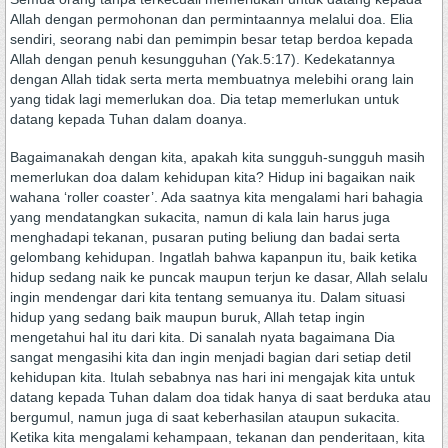
Allah dengan permohonan dan permintaannya melalui doa. Elia
sendiri, seorang nabi dan pemimpin besar tetap berdoa kepada
Allah dengan penuh kesungguhan (Yak.5:17). Kedekatannya
dengan Allah tidak serta merta membuatnya melebihi orang lain
yang tidak lagi memerlukan doa. Dia tetap memerlukan untuk
datang kepada Tuhan dalam doanya.
Bagaimanakah dengan kita, apakah kita sungguh-sungguh masih
memerlukan doa dalam kehidupan kita? Hidup ini bagaikan naik
wahana ‘roller coaster’. Ada saatnya kita mengalami hari bahagia
yang mendatangkan sukacita, namun di kala lain harus juga
menghadapi tekanan, pusaran puting beliung dan badai serta
gelombang kehidupan. Ingatlah bahwa kapanpun itu, baik ketika
hidup sedang naik ke puncak maupun terjun ke dasar, Allah selalu
ingin mendengar dari kita tentang semuanya itu. Dalam situasi
hidup yang sedang baik maupun buruk, Allah tetap ingin
mengetahui hal itu dari kita. Di sanalah nyata bagaimana Dia
sangat mengasihi kita dan ingin menjadi bagian dari setiap detil
kehidupan kita. Itulah sebabnya nas hari ini mengajak kita untuk
datang kepada Tuhan dalam doa tidak hanya di saat berduka atau
bergumul, namun juga di saat keberhasilan ataupun sukacita.
Ketika kita mengalami kehampaan, tekanan dan penderitaan, kita