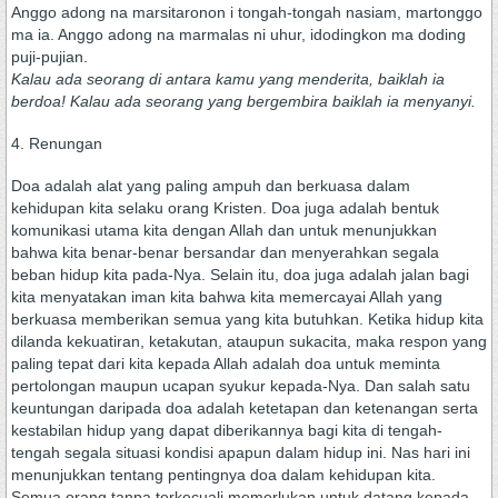
Anggo adong na marsitaronon i tongah-tongah nasiam, martonggo
ma ia. Anggo adong na marmalas ni uhur, idodingkon ma doding
puji-pujian.
Kalau ada seorang di antara kamu yang menderita, baiklah ia
berdoa! Kalau ada seorang yang bergembira baiklah ia menyanyi.
4. Renungan
Doa adalah alat yang paling ampuh dan berkuasa dalam
kehidupan kita selaku orang Kristen. Doa juga adalah bentuk
komunikasi utama kita dengan Allah dan untuk menunjukkan
bahwa kita benar-benar bersandar dan menyerahkan segala
beban hidup kita pada-Nya. Selain itu, doa juga adalah jalan bagi
kita menyatakan iman kita bahwa kita memercayai Allah yang
berkuasa memberikan semua yang kita butuhkan. Ketika hidup kita
dilanda kekuatiran, ketakutan, ataupun sukacita, maka respon yang
paling tepat dari kita kepada Allah adalah doa untuk meminta
pertolongan maupun ucapan syukur kepada-Nya. Dan salah satu
keuntungan daripada doa adalah ketetapan dan ketenangan serta
kestabilan hidup yang dapat diberikannya bagi kita di tengah-
tengah segala situasi kondisi apapun dalam hidup ini. Nas hari ini
menunjukkan tentang pentingnya doa dalam kehidupan kita.
Semua orang tanpa terkecuali memerlukan untuk datang kepada