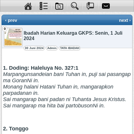
‹ prev
next ›
0
Ibadah Harian Keluarga GKPS: Senin, 1 Juli
2024
30 Juni 2024
Admin
TATA IBADAH
1. Doding: Haleluya No. 327:1
Marpangunsandeian bani Tuhan in, puji sai pasangap
ma GoranNi in.
Monang halani Hatani Tuhan in, mangarapkon
parpadanan in.
Sai mangarap bani padan ni Tuhanta Jesus Kristus.
Sai mangarap ma hita bai partobusonNi in.
2. Tonggo