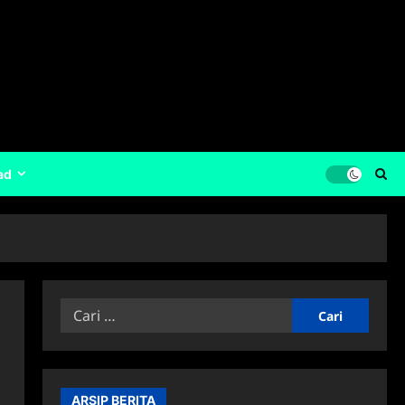
ad
Cari
untuk:
ARSIP BERITA