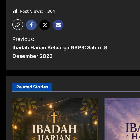
Post Views:
364
P
Previous:
Ibadah Harian Keluarga GKPS: Sabtu, 9
o
Desember 2023
s
t
n
Related Stories
a
v
i
g