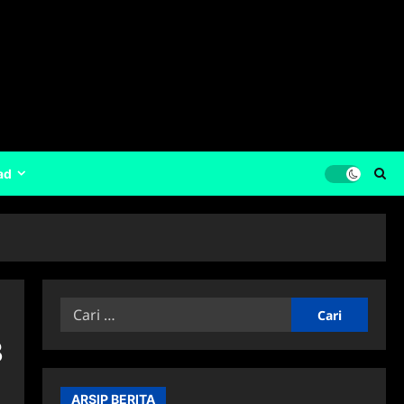
ad
Cari
untuk:
3
ARSIP BERITA