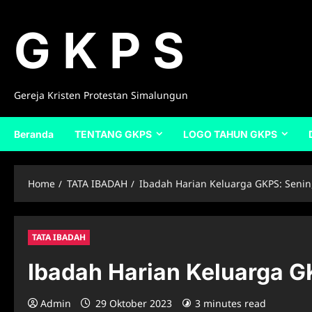
Skip
to
G K P S
content
Gereja Kristen Protestan Simalungun
Beranda
TENTANG GKPS
LOGO TAHUN GKPS
Home
TATA IBADAH
Ibadah Harian Keluarga GKPS: Senin
TATA IBADAH
Ibadah Harian Keluarga G
Admin
29 Oktober 2023
3 minutes read