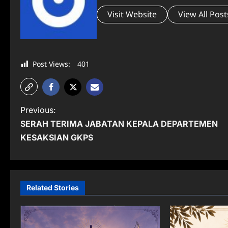
Visit Website
View All Post
Post Views:
401
P
Previous:
SERAH TERIMA JABATAN KEPALA DEPARTEMEN
o
KESAKSIAN GKPS
s
t
n
Related Stories
a
v