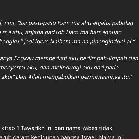
ael, nini, “Sai pasu-pasu Ham ma ahu anjaha pabolag
mu ma ahu, anjaha padaoh Ham ma hamagouan
ngku.” Jadi ibere Naibata ma na pinangindoni ai.”
”Kiranya Engkau memberkati aku berlimpah-limpah dan
enyertai aku, dan melindungi aku dari pada
aku!” Dan Allah mengabulkan permintaannya itu.”
itab 1 Tawarikh ini dan nama Yabes tidak
aruh dalam kehidupan bangsa Israel. Nama ini