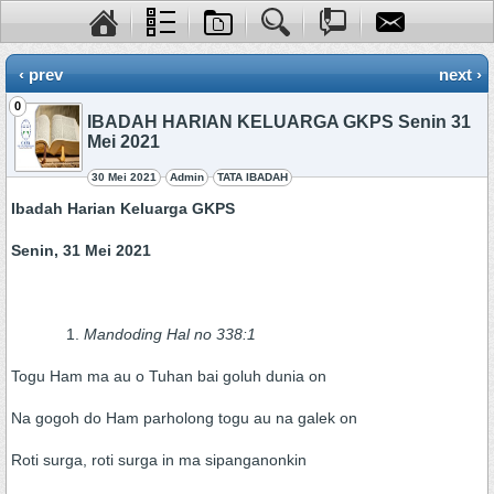
‹ prev
next ›
0
IBADAH HARIAN KELUARGA GKPS Senin 31
Mei 2021
30 Mei 2021
Admin
TATA IBADAH
Ibadah
H
arian
K
eluarga GKPS
Senin, 31 Mei 2021
Mandoding Hal no 338:1
Togu Ham ma au o Tuhan bai goluh dunia on
Na gogoh do Ham parholong togu au na galek on
Roti surga, roti surga in ma sipanganonkin