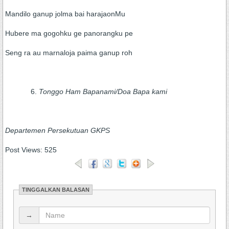
Mandilo ganup jolma bai harajaonMu
Hubere ma gogohku ge panorangku pe
Seng ra au marnaloja paima ganup roh
Tonggo Ham Bapanami/Doa Bapa kami
Depart
e
men Persekutuan GKPS
Post Views:
525
TINGGALKAN BALASAN
→