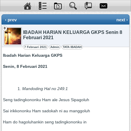
‹ prev
next ›
0
IBADAH HARIAN KELUARGA GKPS Senin 8
Februari 2021
7 Februari 2021
Admin
TATA IBADAH
Ibadah H
arian K
eluarga GKPS
Senin, 8 Februari 2021
Mandoding Hal no 249:1
Seng tadingkononku Ham ale Jesus Sipagoluh
Sai irikkononku Ham sadokah ni au manggoluh
Ham do hagoluhankin seng tadingkononku in