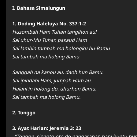
I. Bahasa Simalungun
1. Doding Haleluya No. 337:1-2
Husombah Ham Tuhan tangihon au!
Sai uhur-Mu Tuhan pasaud Ham
Sai lambin tambah ma holongku hu-Bamu
Sai tambah ma holong Bamu
Sanggah na kahou au, daoh hun Bamu.
Sai ipindahi Ham, jumpah Ham au.
Halani in holong do, uhurhon Bamu.
Sai tambah ma holong Bamu.
2. Tonggo
3. Ayat Harian: Jeremia 3: 23
_“Tongon, sipaoto-oto do pangarapan bani buntu-bun