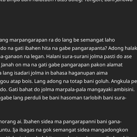
 lang marpangarapan ra do lang be semangat laho
do na gati ibahen hita na gabe pangarapanta? Adong hala
ganaon na legan. Halani sura-surani jolma pasti do ase
Janah on ma na gati gabe pangarapan pakon alamat
 lang isadari jolma in bahasa haganupan aima
ou atap bois. Lang adong na totap bani goluh. Angkula pe
o. Gati bahat do jolma marpala-pala mangayaki ambisini.
gabe lang perduli be bani hasoman tarlobih bani sura-
orang ai. Ibahen sidea ma pangarapanni bani gana-
buntu. Ija ibagas na gok semangat sidea mangadongkon