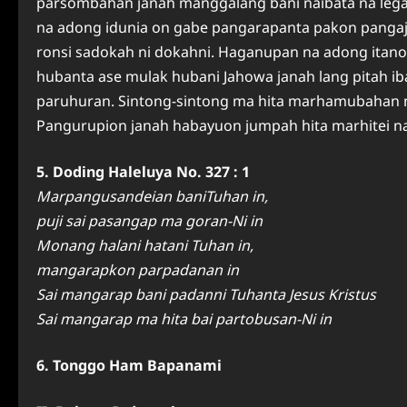
parsombahan janah manggalang bani naibata na legan.
na adong idunia on gabe pangarapanta pakon pangaj
ronsi sadokah ni dokahni. Haganupan na adong itano
hubanta ase mulak hubani Jahowa janah lang pitah i
paruhuran. Sintong-sintong ma hita marhamubahan ni
Pangurupion janah habayuon jumpah hita marhitei 
5. Doding Haleluya No. 327 : 1
Marpangusandeian baniTuhan in,
puji sai pasangap ma goran-Ni in
Monang halani hatani Tuhan in,
mangarapkon parpadanan in
Sai mangarap bani padanni Tuhanta Jesus Kristus
Sai mangarap ma hita bai partobusan-Ni in
6. Tonggo Ham Bapanami