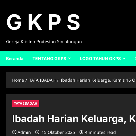
Skip
to
G K P S
content
Gereja Kristen Protestan Simalungun
Beranda
TENTANG GKPS
LOGO TAHUN GKPS
Home
TATA IBADAH
Ibadah Harian Keluarga, Kamis 16 O
TATA IBADAH
Ibadah Harian Keluarga, 
Admin
15 Oktober 2025
4 minutes read