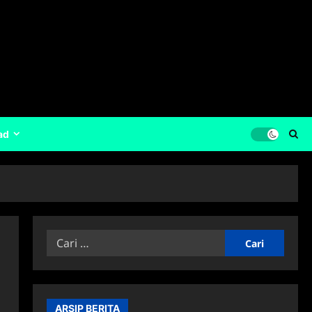
ad
Cari
untuk:
ARSIP BERITA