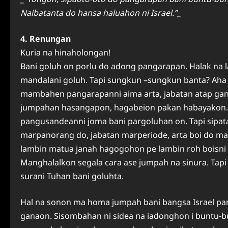
Naibatanta do hansa haluahon ni Israel.”_
4. Renungan
Kuria na hinaholongan!
Bani goluh on porlu do adong pangarapan. Halak na
mandalani goluh. Tapi sungkun –sungkun banta? Aha 
mambahen pangarapanni aima arta, jabatan atap gana-
jumpahan hasangapon, hagabeion pakan habayakon. 
pangusandeanni joma bani pargoluhan on. Tapi sipata
marpanorang do, jabatan marperiode, arta boi do mag
lambin matua janah hagogohon pe lambin roh boisni d
Manghalalkon segala cara ase jumpah na sinura. Tapi 
surani Tuhan bani goluhta.
Hal na sonon ma homa jumpah bani bangsa Israel pan
ganaon. Sisombahan ni sidea na iadonghon i buntu-