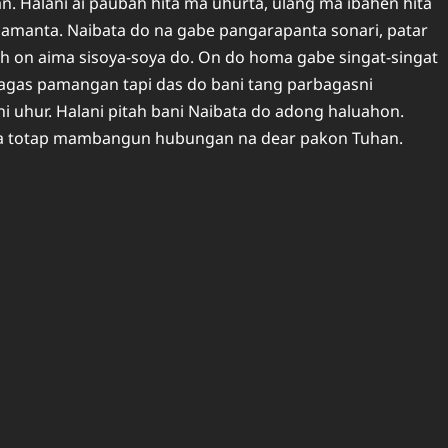
 Halani ai paubah hita ma uhurta, ulang ma ibahen hita
amanta. Naibata do na gabe pangarapanta sonari, patar
h on aima sisoya-soya do. On do homa gabe singat-singat
bagas pamangan tapi das do bani tang parbagasni
 uhur. Halani pitah bani Naibata do adong haluahon.
na totap mambangun hubungan na dear pakon Tuhan.