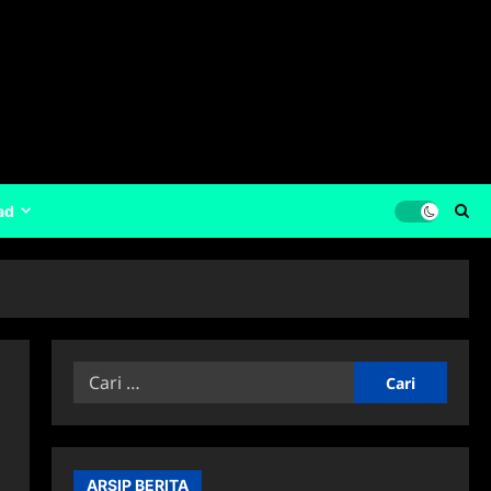
ad
Cari
untuk:
ARSIP BERITA