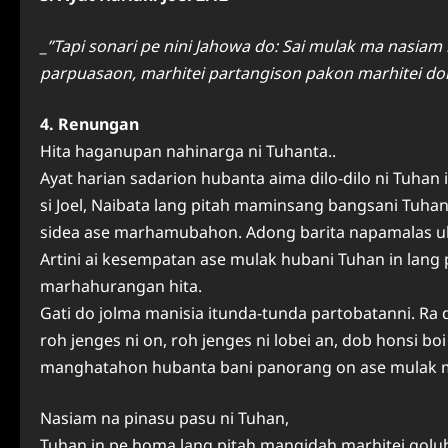
_”Tapi sonari pe nini Jahowa do: Sai mulak ma nasi
parpuasaon, marhitei partangison pakon marhitei d
4. Renungan
Hita haganupan nahinarga ni Tuhanta..
Ayat harian sadarion hubanta aima dilo-dilo ni Tuhan
si Joel, Naibata lang pitah maminsang bangsani Tuha
sidea ase marhamubahon. Adong barita napamalas uhu
Artini ai kesempatan ase mulak hubani Tuhan in lang 
marhahurangan hita.
Gati do jolma manisia itunda-tunda partobatanni. Ra
roh jenges ni on, roh jenges ni lobei an, dob honsi b
manghatahon hubanta bani panorang on ase mulak m
Nasiam na pinasu pasu ni Tuhan,
Tuhan in pe homa lang pitah mangidah marhitei goluh 