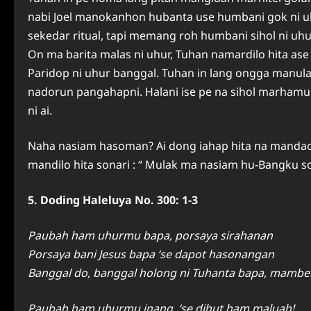
nabi Joel manokanhon hubanta use humbani gok ni u
sekedar ritual, tapi memang roh humbani sihol ni uhu
On ma barita malas ni uhur, Tuhan namardilo hita ase
Paridop ni uhur banggal. Tuhan in lang ongga manu
nadorun pangahapni. Halani ise pe na sihol marhamu
ni ai.
Naha nasiam hasoman? Ai dong iahap hita na mandao
mandilo hita sonari : “ Mulak ma nasiam hu-Bangku s
5. Doding Haleluya No. 300: 1-3
Paubah ham uhurmu bapa, porsaya sirahanan
Porsaya bani Jesus bapa ‘se dapot hasonangan
Banggal do, banggal holong ni Tuhanta bapa, mamb
Paubah ham uhurmu inang, ‘se dihut ham maluah!