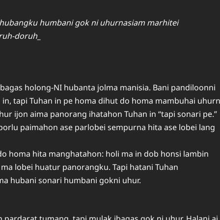
am hubangku humbani gok ni uhurnasiam marhitei
oruh-doruh_
 ibagas holong-NI hubanta jolma manisia. Bani pandiloonni
n in, tapi Tuhan in pe homa dihut do homa mambuhai uhurn
r ijon aima panorang ihatahon Tuhan in “tapi sonari pe.”
porlu paimahon ase parlobei sempurna hita ase lobei lang
 do homa hita manghatahon: holi ma in dob honsi lambin
oi ma lobei huatur panorangku. Tapi hatani Tuhan
a hubani sonari humbani gokni uhur.
pardarat tumang, tapi mulak ibagas gok ni uhur. Halani ai