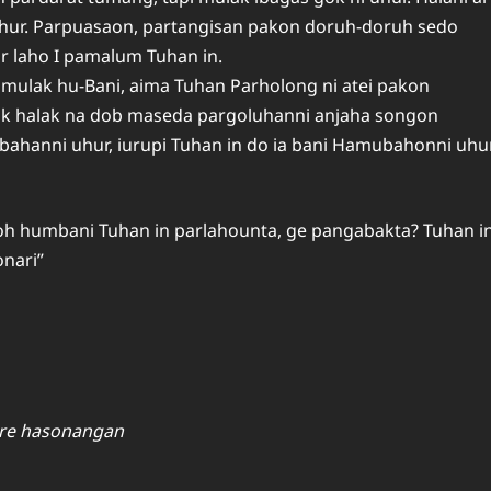
hur. Parpuasaon, partangisan pakon doruh-doruh sedo
r laho I pamalum Tuhan in.
 mulak hu-Bani, aima Tuhan Parholong ni atei pakon
lak halak na dob maseda pargoluhanni anjaha songon
bahanni uhur, iurupi Tuhan in do ia bani Hamubahonni uhu
h humbani Tuhan in parlahounta, ge pangabakta? Tuhan i
onari”
ere hasonangan