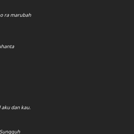
 so ra marubah
uhanta
aku dan kau.
” Sungguh