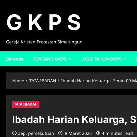
Skip
to
G K P S
content
Gereja Kristen Protestan Simalungun
Beranda
TENTANG GKPS
LOGO TAHUN GKPS
Home
TATA IBADAH
Ibadah Harian Keluarga, Senin 09 M
TATA IBADAH
Ibadah Harian Keluarga, 
dep. persekutuan
8 Maret 2026
4 minutes read