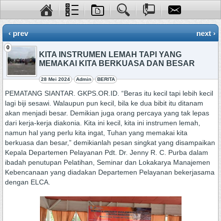
‹ prev
next ›
0
KITA INSTRUMEN LEMAH TAPI YANG
MEMAKAI KITA BERKUASA DAN BESAR
28 Mei 2024
Admin
BERITA
PEMATANG SIANTAR. GKPS.OR.ID. “Beras itu kecil tapi lebih kecil
lagi biji sesawi. Walaupun pun kecil, bila ke dua bibit itu ditanam
akan menjadi besar. Demikian juga orang percaya yang tak lepas
dari kerja-kerja diakonia. Kita ini kecil, kita ini instrumen lemah,
namun hal yang perlu kita ingat, Tuhan yang memakai kita
berkuasa dan besar,” demikianlah pesan singkat yang disampaikan
Kepala Departemen Pelayanan Pdt. Dr. Jenny R. C. Purba dalam
ibadah penutupan Pelatihan, Seminar dan Lokakarya Manajemen
Kebencanaan yang diadakan Departemen Pelayanan bekerjasama
dengan ELCA.