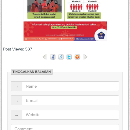
Post Views:
537
TINGGALKAN BALASAN
→
→
→