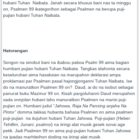
hubani Tuhan Naibata. Janah secara khusus bani nas ta minggu
on, Psalmen 99 ikategorihon sebagai Psalmen na berupa puji-
pujian hubani Tuhan Naibata.
Hatorangan
Songon na sinobut bani na ibabou paboa Psalm 99 aima bagian
humbani pujian hubani Tuhan Naibata. Tangkas idahonta secara
keseluruhan aima hasaksian na marupahon deklarasi ampa
proklamasi par Psalmen pasal hajongjonganni Tuhan Naibata. Ise
do na manuratkon Psalmen 99 on? Daud, ai do na isobut sebagai
panurat buku Mazmur 99 on. Kisah pargoluhanni Daud merupahon
sada onnjolan hubani laho manuratkon Psalmen na marisi puji-
pujian on. Humbani judul “
Jahowa, Raja Na Pansing anjaha Na
Pintor”
domma takkas hubanta bahasa Psalmen on aima psalmen
puji-pujian na itujuhon hubani Tuhan Jahowa. Puji-pujian (Heber:
Tehillim,
Junani:
psalmoi
) na iiringi alat musik gesek sonai age
petik. Jadi Psalmen 99 on aima puji-pujian hubani Tuhan Jahowa
na ipadas marhiteihon doding na iiringi alat musik.