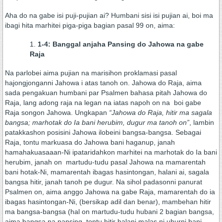
Aha do na gabe isi puji-pujian ai? Humbani sisi isi pujian ai, boi ma
ibagi hita marhitei piga-piga bagian pasal 99 on, aima:
1-4:
Banggal anjaha Pansing do Jahowa na gabe
Raja
Na parlobei aima pujian na marisihon proklamasi pasal
hajongjonganni Jahowa i atas tanoh on. Jahowa do Raja, aima
sada pengakuan humbani par Psalmen bahasa pitah Jahowa do
Raja, lang adong raja na legan na iatas napoh on na boi gabe
Raja songon Jahowa. Ungkapan
“Jahowa do Raja, hitir ma sagala
bangsa; marhotak do Ia bani herubim, dugur ma tanoh on”
, lambin
patakkashon posisini Jahowa ilobeini bangsa-bangsa. Sebagai
Raja, tontu markuasa do Jahowa bani haganup, janah
hamahakuasaaan-Ni ipataridahkon marhitei na marhotak do Ia bani
herubim, janah on martudu-tudu pasal Jahowa na mamarentah
bani hotak-Ni, mamarentah ibagas hasintongan, halani ai, sagala
bangsa hitir, janah tanoh pe dugur. Na sihol padasonni panurat
Psalmen on, aima anggo Jahowa na gabe Raja, mamarentah do ia
ibagas hasintongan-Ni, (bersikap adil dan benar), mambehan hitir
ma bangsa-bangsa (hal on martudu-tudu hubani 2 bagian bangsa,
aima bangsa na pansing, tontu hitir halani malas ni uhurni bani