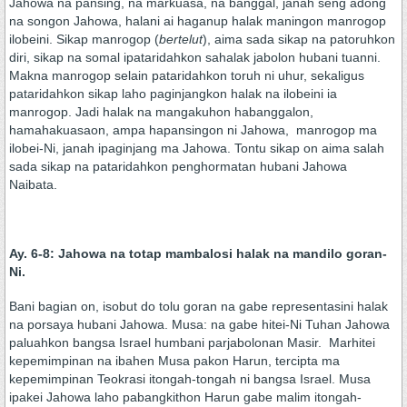
Jahowa na pansing, na markuasa, na banggal, janah seng adong
na songon Jahowa, halani ai haganup halak maningon manrogop
ilobeini. Sikap manrogop (
bertelut
), aima sada sikap na patoruhkon
diri, sikap na somal ipataridahkon sahalak jabolon hubani tuanni.
Makna manrogop selain pataridahkon toruh ni uhur, sekaligus
pataridahkon sikap laho paginjangkon halak na ilobeini ia
manrogop. Jadi halak na mangakuhon habanggalon,
hamahakuasaon, ampa hapansingon ni Jahowa, manrogop ma
ilobei-Ni, janah ipaginjang ma Jahowa. Tontu sikap on aima salah
sada sikap na pataridahkon penghormatan hubani Jahowa
Naibata.
Ay. 6-8: Jahowa na totap mambalosi halak na mandilo goran-
Ni.
Bani bagian on, isobut do tolu goran na gabe representasini halak
na porsaya hubani Jahowa. Musa: na gabe hitei-Ni Tuhan Jahowa
paluahkon bangsa Israel humbani parjabolonan Masir. Marhitei
kepemimpinan na ibahen Musa pakon Harun, tercipta ma
kepemimpinan Teokrasi itongah-tongah ni bangsa Israel. Musa
ipakei Jahowa laho pabangkithon Harun gabe malim itongah-