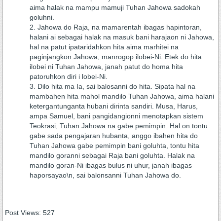
aima halak na mampu mamuji Tuhan Jahowa sadokah
goluhni.
Jahowa do Raja, na mamarentah ibagas hapintoran,
halani ai sebagai halak na masuk bani harajaon ni Jahowa,
hal na patut ipataridahkon hita aima marhitei na
paginjangkon Jahowa, manrogop ilobei-Ni. Etek do hita
ilobei ni Tuhan Jahowa, janah patut do homa hita
patoruhkon diri i lobei-Ni.
Dilo hita ma Ia, sai balosanni do hita. Sipata hal na
mambahen hita mahol mandilo Tuhan Jahowa, aima halani
ketergantunganta hubani dirinta sandiri. Musa, Harus,
ampa Samuel, bani pangidangionni menotapkan sistem
Teokrasi, Tuhan Jahowa na gabe pemimpin. Hal on tontu
gabe sada pengajaran hubanta, anggo ibahen hita do
Tuhan Jahowa gabe pemimpin bani goluhta, tontu hita
mandilo goranni sebagai Raja bani goluhta. Halak na
mandilo goran-Ni ibagas bulus ni uhur, janah ibagas
haporsayao\n, sai balonsanni Tuhan Jahowa do.
Post Views:
527