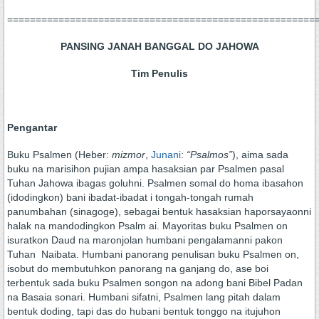
======================================================
PANSING JANAH BANGGAL DO JAHOWA
Tim Penulis
Pengantar
Buku Psalmen (Heber:
mizmor
,
Junani
:
“Psalmos”
), aima sada
buku na marisihon pujian ampa hasaksian par Psalmen pasal
Tuhan Jahowa ibagas goluhni. Psalmen somal do homa ibasahon
(idodingkon) bani ibadat-ibadat i tongah-tongah rumah
panumbahan (sinagoge), sebagai bentuk hasaksian haporsayaonni
halak na mandodingkon Psalm ai. Mayoritas buku Psalmen on
isuratkon Daud na maronjolan humbani pengalamanni pakon
Tuhan Naibata. Humbani panorang penulisan buku Psalmen on,
isobut do membutuhkon panorang na ganjang do, ase boi
terbentuk sada buku Psalmen songon na adong bani Bibel Padan
na Basaia sonari. Humbani sifatni, Psalmen lang pitah dalam
bentuk doding, tapi das do hubani bentuk tonggo na itujuhon