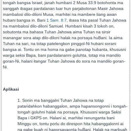
tongah bangsa Israel, janah humbani 2 Musa 33:9 botohonta ma
sanggah ibagas pardalanan luar hun parjabolonan Masir Jahowa
mambalosi dilo-diloni Musa, marhitei na mambere tiang awan
hubani bangsa in. Bani
1 Sam. 8:7
, ibasa hita pasal Tuhan Jahowa
na mambalosi dilo-diloni Samuel. Humbani kisah 3 tokoh on,
sobutonta ma bahasa Tuhan Jahowa aima Tuhan na sirsir
manangar sora atap dilo-diloni halak na porsaya huBani. Ia aima
Tuhan na sari, na totap patelengkon pinggol-Ni hubani sorani
bangsa ai. Tontu on ma homa na gabe panotap hubanta, khususni
warga seksi Bapa, bani pardalananni goluhta, totap ma mandilo
goran-Ni, halani itangar Tuhan Jahowa do sora na mandilo goran-
Ni.
Aplikasi
Sonin ma banggalni Tuhan Jahowa na totap
pataridahkon habanggalon, ampa hapansongonni i tongah-
tongah goluhni halak na porsaya. Khususni warga Seksi
Bapa i GKPS on. Halani ai, marhitei renunganta bani
Minggu on, tontu porlu do direspon hita habanggalonni ai
na gabe buah ni haporsayaonta huBani. Halak na marbuah