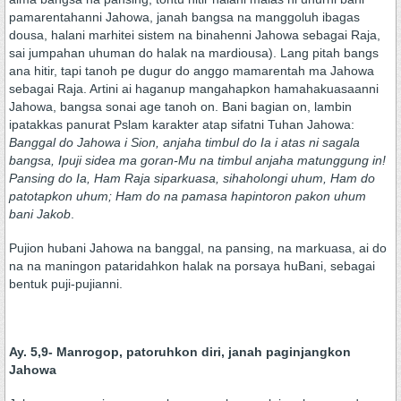
pamarentahanni Jahowa, janah bangsa na manggoluh ibagas
dousa, halani marhitei sistem na binahenni Jahowa sebagai Raja,
sai jumpahan uhuman do halak na mardiousa). Lang pitah bangs
ana hitir, tapi tanoh pe dugur do anggo mamarentah ma Jahowa
sebagai Raja. Artini ai haganup mangahapkon hamahakuasaanni
Jahowa, bangsa sonai age tanoh on. Bani bagian on, lambin
ipatakkas panurat Pslam karakter atap sifatni Tuhan Jahowa:
Banggal do Jahowa i Sion, anjaha timbul do Ia i atas ni sagala
bangsa, Ipuji sidea ma goran-Mu na timbul anjaha matunggung in!
Pansing do Ia, Ham Raja siparkuasa, sihaholongi uhum, Ham do
patotapkon uhum; Ham do na pamasa hapintoron pakon uhum
bani Jakob
.
Pujion hubani Jahowa na banggal, na pansing, na markuasa, ai do
na na maningon pataridahkon halak na porsaya huBani, sebagai
bentuk puji-pujianni.
Ay. 5,9- Manrogop, patoruhkon diri, janah paginjangkon
Jahowa