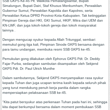
SSB GKPS Ke-45 Plt. Walikota Pematangsiantar, Bupati
Simalungun, Bupati Dairi, Staf Khusus Menkumham, Perwakilan
Gubernur Sumut, Perwakilan Kapolda dan Kapolres, serta
Perwakilan Ketua DPRD Provinsi-Kota-Kabupaten. Tak ketinggalan
Pimpinan Gereja dari HKI, GKI Sumut, HKIP; Mitra dari UEM dan
KN-LWF, dan juga tokoh-tokoh gereja dan tokoh masyarakat
lainnya .
Dengan mengucap syukur kepada Allah Tritunggal, sembari
memukul gong tiga kali, Pimpinan Sinode GKPS bersama dengan
para tamu undangan, membuka resmi SSB GKPS ke-45.
Pemukulan gong dilakukan oleh Ephorus GKPS Pdt. Dr. Deddy
Fajar Purba, sedangkan sambutan disampaikan oleh Sekjend
GKPS Pdt. Dr. Paul Ulrich Munthe
Dalam sambutannya, Sekjend GKPS menyampaikan rasa syukur
kepada Tuhan dan juga ucapan terima kasih kepada seluruh pihak
yang turut mendukung penuh kerja panitia dalam rangka
mempersiapkan pelaksanaan SSB ke-45.
“Kita patut bersyukur atas perkenaan Tuhan pada hari ini, sehingga
kita dapat berkumpul bersama dalam moment pembukaan SSB