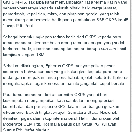
GKPS ke-45. Tak lupa kami menyampaikan rasa terima kasih yang
sebesar-bersarnya kepada seluruh pihak, baik warga jemaat,
pemerintah, kepolisian, mitra, dan pimpinan gereja, yang telah
mendukung dan bersedia hadir pada pembukaan SSB GKPS ke-45
” ucap Pdt. Paul.
Sebagai bentuk ungkapan terima kasih dari GKPS kepada para
tamu undangan, keenambelas orang tamu undangan yang sudah
berkenan hadir, diberikan kenang-kenangan berupa
suri-suri
hasil
kerajinan tangan RBM.
Sebelum dikalungkan, Ephorus GKPS menyampaikan pesan
sederhana bahwa suri-suri yang dikalungkan kepada para tamu
undangan merupakan tanda persahabatan, oleh sebab itu Ephorus
mengaharapkan agar kemesraan hari itu janganlah cepat berlalu.
Para tamu undangan dari unsur mitra GKPS yang diberi
kesempatan menyampaikan kata sambutan, mengapresiasi
keterlibatan dan partisipasi GKPS dalam membangun gerakan
oikoumene, baik di tingkat wilayah Sumatera Utara, Nasional,
demikian juga dalam skop internasional. Hal ini diutarakan oleh
Moderator UEM Pdt. Rosmalia Barus dan Ketua PGI Wilayah
Sumut Pdt. Yafet Marbun.