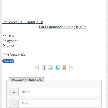
Pdt. Aleks F.D. Sitopu, STh
Pdt.Fridemandes Saragih, STh
Ka.Dep.
Pelayana
Direktur
Post Views:
831
pemuda
TINGGALKAN BALASAN
→
→