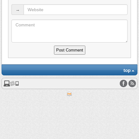
→
top