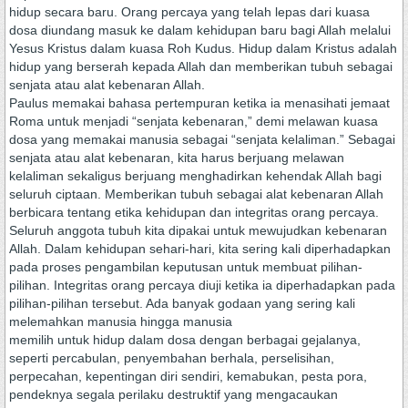
hidup secara baru. Orang percaya yang telah lepas dari kuasa
dosa diundang masuk ke dalam kehidupan baru bagi Allah melalui
Yesus Kristus dalam kuasa Roh Kudus. Hidup dalam Kristus adalah
hidup yang berserah kepada Allah dan memberikan tubuh sebagai
senjata atau alat kebenaran Allah.
Paulus memakai bahasa pertempuran ketika ia menasihati jemaat
Roma untuk menjadi “senjata kebenaran,” demi melawan kuasa
dosa yang memakai manusia sebagai “senjata kelaliman.” Sebagai
senjata atau alat kebenaran, kita harus berjuang melawan
kelaliman sekaligus berjuang menghadirkan kehendak Allah bagi
seluruh ciptaan. Memberikan tubuh sebagai alat kebenaran Allah
berbicara tentang etika kehidupan dan integritas orang percaya.
Seluruh anggota tubuh kita dipakai untuk mewujudkan kebenaran
Allah. Dalam kehidupan sehari-hari, kita sering kali diperhadapkan
pada proses pengambilan keputusan untuk membuat pilihan-
pilihan. Integritas orang percaya diuji ketika ia diperhadapkan pada
pilihan-pilihan tersebut. Ada banyak godaan yang sering kali
melemahkan manusia hingga manusia
memilih untuk hidup dalam dosa dengan berbagai gejalanya,
seperti percabulan, penyembahan berhala, perselisihan,
perpecahan, kepentingan diri sendiri, kemabukan, pesta pora,
pendeknya segala perilaku destruktif yang mengacaukan