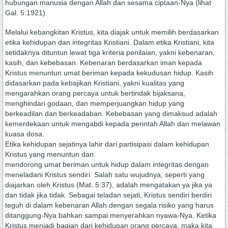
hubungan manusia dengan Allah dan sesama ciptaan-Nya (lihat
Gal. 5:1921).
Melalui kebangkitan Kristus, kita diajak untuk memilih berdasarkan
etika kehidupan dan integritas Kristiani. Dalam etika Kristiani, kita
setidaknya dituntun lewat tiga kriteria penilaian, yakni kebenaran,
kasih, dan kebebasan. Kebenaran berdasarkan iman kepada
Kristus menuntun umat beriman kepada kekudusan hidup. Kasih
didasarkan pada kebajikan Kristiani, yakni kualitas yang
mengarahkan orang percaya untuk bertindak bijaksana,
menghindari godaan, dan memperjuangkan hidup yang
berkeadilan dan berkeadaban. Kebebasan yang dimaksud adalah
kemerdekaan untuk mengabdi kepada perintah Allah dan melawan
kuasa dosa.
Etika kehidupan sejatinya lahir dari partisipasi dalam kehidupan
Kristus yang menuntun dan
mendorong umat beriman untuk hidup dalam integritas dengan
meneladani Kristus sendiri. Salah satu wujudnya, seperti yang
diajarkan oleh Kristus (Mat. 5:37), adalah mengatakan ya jika ya
dan tidak jika tidak. Sebagai teladan sejati, Kristus sendiri berdiri
teguh di dalam kebenaran Allah dengan segala risiko yang harus
ditanggung-Nya bahkan sampai menyerahkan nyawa-Nya. Ketika
Kristus menjadi bagian dari kehidupan orang percaya, maka kita