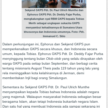
Sekjend GKPS Pdt. Dr. Paul Ulrich Munthe dan
Ephorus GKPS Pdt. Dr. Deddy Fajar Purba,
mengkalungkan syal RBM GKPS kepada Tobias
Merth sebagai ungkapan sukacita GKPS
menyambut kehadirannya di Sumatera Utara
khususnya dan Indonesia umumnya. Foto: Pdt.
Immanuel C. Sitio
Dalam perkunjungan ini, Ephorus dan Sekjend GKPS pun
memperkenalkan GKPS secara khusus, dan Indonesia secara
umum, kepada Tobias. Ephorus GKPS Pdt. Dr. Deddy Fajar Purba
menyinggung tentang bulan
Olob-olob
yang selalu dirayakan oleh
warga GKPS pada setiap bulan September, dan berbagi cerita
tentang misionaris August Theis pada 119 tahun yang lalu yang
rela meninggalkan kota kelahirannya di Jerman, demi
memberitakan Injil bagi orang Simalungun.
Sementara itu Sekjend GKPS Pdt. Dr. Paul Ulrich Munthe
menyampaikan kepada Tobias bahwa Indonesia adalah negara
yang majemuk. Walaupun masyarakat Indonesia sebagian besar
beragama Islam, akan tetapi Indonesia bukanlah negara Islam.
Dan satu hal yang membuat Indonesia ada sampai sekarang ini