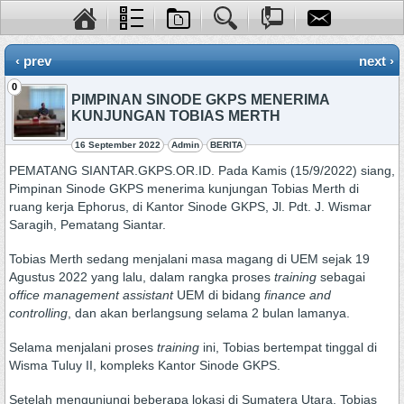
‹ prev
next ›
0
PIMPINAN SINODE GKPS MENERIMA
KUNJUNGAN TOBIAS MERTH
16 September 2022
Admin
BERITA
PEMATANG SIANTAR.GKPS.OR.ID. Pada Kamis (15/9/2022) siang,
Pimpinan Sinode GKPS menerima kunjungan Tobias Merth di
ruang kerja Ephorus, di Kantor Sinode GKPS, Jl. Pdt. J. Wismar
Saragih, Pematang Siantar.
Tobias Merth sedang menjalani masa magang di UEM sejak 19
Agustus 2022 yang lalu, dalam rangka proses
training
sebagai
office management assistant
UEM di bidang
finance and
controlling
, dan akan berlangsung selama 2 bulan lamanya.
Selama menjalani proses
training
ini, Tobias bertempat tinggal di
Wisma Tuluy II, kompleks Kantor Sinode GKPS.
Setelah mengunjungi beberapa lokasi di Sumatera Utara, Tobias