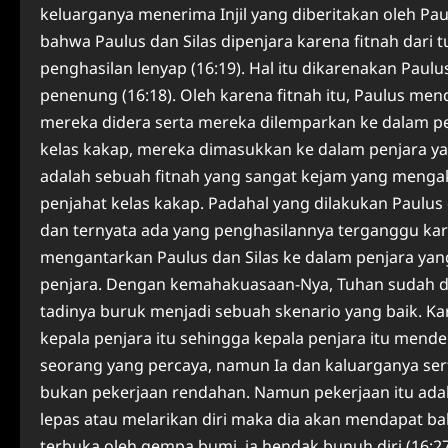
keluarganya menerima Injil yang diberitakan oleh Paul
bahwa Paulus dan Silas dipenjara karena fitnah da
penghasilan lenyap (16:19). Hal itu dikarenakan Pau
penenung (16:18). Oleh karena fitnah itu, Paulus me
mereka didera serta mereka dilemparkan ke dalam pen
kelas kakap, mereka dimasukkan ke dalam penjara yan
adalah sebuah fitnah yang sangat kejam yang mengaki
penjahat kelas kakap. Padahal yang dilakukan Paulu
dan ternyata ada yang penghasilannya terganggu karen
mengantarkan Paulus dan Silas ke dalam penjara y
penjara. Dengan kemahakuasaan-Nya, Tuhan sudah de
tadinya buruk menjadi sebuah skenario yang baik. Ka
kepala penjara itu sehingga kepala penjara itu menden
seorang yang percaya, namun Ia dan kaluarganya sert
bukan pekerjaan rendahan. Namun pekerjaan itu adal
lepas atau melarikan diri maka dia akan mendapat ba
terbuka oleh gempa bumi, ia hendak bunuh diri (16:2