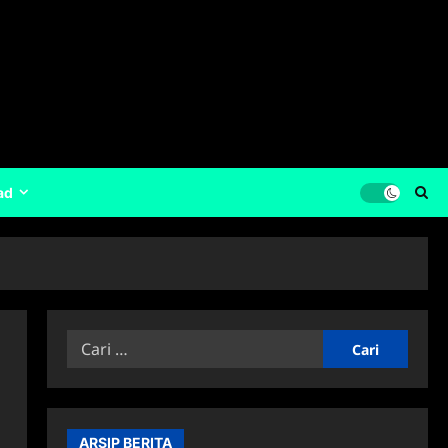
ad
Cari
untuk:
ARSIP BERITA