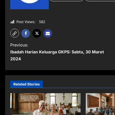
Post Views:
582
P
Previous:
Ibadah Harian Keluarga GKPS: Sabtu, 30 Maret
o
2024
s
t
n
Related Stories
a
v
i