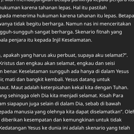
ukuman karena tahanan lepas. Hal itu pastilah
aripada menerima hukuman karena tahanan itu lepas. Betap
awanya tidak begitu berharga. Namun nas ini menceritakan
ngguh-sungguh sangat berharga. Skenario fitnah yang
la penjara itu kepada Injil Keselamatan.
n, apakah yang harus aku perbuat, supaya aku selamat?”.
ristus dan engkau akan selamat, engkau dan seisi
n benar. Keselataman sungguh ada hanya di dalam Yesus
hir, mati dan bangkit kembali. Yesus datang untuk
aut. Maut adalah keterpisahan kekal kita dengan Tuhan.
ng sehingga oleh Dia kita menjadi selamat. Kisah Para
lam siapapun juga selain di dalam Dia, sebab di bawah
 kepada manusia yang olehnya kita dapat diselamatkan”. Ole
a diberikan kesempatan dan kemungkinan untuk tidak
Kedatangan Yesus ke dunia ini adalah skenario yang telah