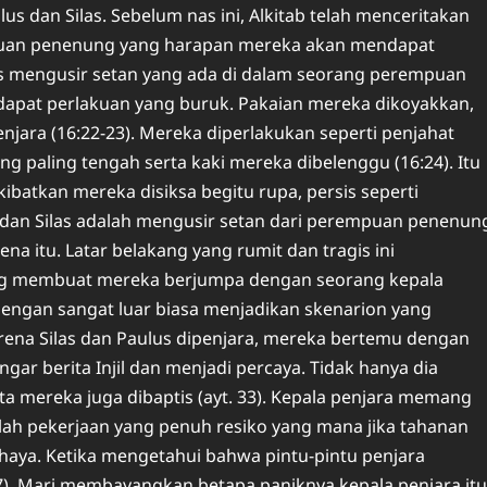
us dan Silas. Sebelum nas ini, Alkitab telah menceritakan
ri tuan penenung yang harapan mereka akan mendapat
lus mengusir setan yang ada di dalam seorang perempuan
ndapat perlakuan yang buruk. Pakaian mereka dikoyakkan,
jara (16:22-23). Mereka diperlakukan seperti penjahat
g paling tengah serta kaki mereka dibelenggu (16:24). Itu
batkan mereka disiksa begitu rupa, persis seperti
s dan Silas adalah mengusir setan dari perempuan penenun
a itu. Latar belakang yang rumit dan tragis ini
ang membuat mereka berjumpa dengan seorang kepala
ngan sangat luar biasa menjadikan skenarion yang
rena Silas dan Paulus dipenjara, mereka bertemu dengan
gar berita Injil dan menjadi percaya. Tidak hanya dia
a mereka juga dibaptis (ayt. 33). Kepala penjara memang
ah pekerjaan yang penuh resiko yang mana jika tahanan
haya. Ketika mengetahui bahwa pintu-pintu penjara
7). Mari membayangkan betapa paniknya kepala penjara itu