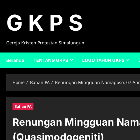
Skip
to
G K P S
content
Gereja Kristen Protestan Simalungun
Beranda
TENTANG GKPS
LOGO TAHUN GKPS
Home
Bahan PA
Renungan Mingguan Namaposo, 07 April
Bahan PA
Renungan Mingguan Nama
(Quasimodogeniti)