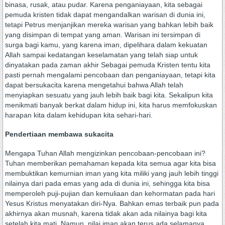
binasa, rusak, atau pudar. Karena penganiayaan, kita sebagai
pemuda kristen tidak dapat mengandalkan warisan di dunia ini,
tetapi Petrus menjanjikan mereka warisan yang bahkan lebih baik
yang disimpan di tempat yang aman. Warisan ini tersimpan di
surga bagi kamu, yang karena iman, dipelihara dalam kekuatan
Allah sampai kedatangan keselamatan yang telah siap untuk
dinyatakan pada zaman akhir Sebagai pemuda Kristen tentu kita
pasti pernah mengalami pencobaan dan penganiayaan, tetapi kita
dapat bersukacita karena mengetahui bahwa Allah telah
menyiapkan sesuatu yang jauh lebih baik bagi kita. Sekalipun kita
menikmati banyak berkat dalam hidup ini, kita harus memfokuskan
harapan kita dalam kehidupan kita sehari-hari.
Pendertiaan membawa sukacita
Mengapa Tuhan Allah mengizinkan pencobaan-pencobaan ini?
Tuhan memberikan pemahaman kepada kita semua agar kita bisa
membuktikan kemurnian iman yang kita miliki yang jauh lebih tinggi
nilainya dari pada emas yang ada di dunia ini, sehingga kita bisa
memperoleh puji-pujian dan kemuliaan dan kehormatan pada hari
Yesus Kristus menyatakan diri-Nya. Bahkan emas terbaik pun pada
akhirnya akan musnah, karena tidak akan ada nilainya bagi kita
setelah kita mati. Namun, nilai iman akan terus ada selamanya,