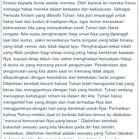
Kristus kepada dunia sekitar mereka. Oleh karena itu mereka harus
menjaga hidup mereka dalam ketaatan dan kekudusan. Sebagai
Pemuda Kristen yang dikasihi Tuhan, kita pun terpanggil untuk
hidup taat dan kudus di hadapan-Nya, agar dunia merasakan
keberadaan kita yang menyaksikan kasih Tuhan dan Harta
sorgawi. Ada suatu pengharapan bagi umat-Nya yang dipanggil
taat dan kudus, yakni tersedianya harta sorgawi yang tidak binasa,
yang tidak cemar, dan tidak dapat layu. Pengharapan kekal inilah
yang Allah janjikan bagi setiap orang yang hidup berkenan kepada-
Nya, supaya tetap tekun dan sabar menghadapi kenyataan hidup
di dunia ini yang memang penuh pergumulan. Penderitaan dan
pergumulan yang kita alami saat ini memang tidak dapat
dibandingkan dengan keindahan dan kekekalan harta sorgawi.
Dilahirkan kembali berarti bahwa Tuhan telah mengambil hati yang
keras dan menggantinya dengan hati yang lembut. Tuhan sedang
meniupkan kehidupan rohani ke dalam diri kita. Tuhan harus
mengambil hati yang dingin dan mati terhadap-Nya dan
menggantinya dengan hati yang berdetak untuk-Nya. Perhatikan
bahwa Petrus melalui ayat ini berkata bahwa semua itu dilakukan
“menurut kemurahan-Nya yang besar.” Dilahirkan kembali
bukanlah sesuatu yang kita lakukan pada diri kita sendiri,
melainkan, dilahirkan kembali adalah sesuatu yang Tuhan lakukan