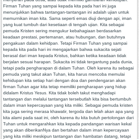
Firman Tuhan yang sampai kepada kita pada hari ini juga
menunjukkan bahwa tantangan-tantangan ini adalah ujian untuk
memurnikan iman kita. Sama seperti emas diuji dengan api, iman
yang kuat tumbuh dari kesetiaan di tengah ujian. Kita sebagai
pemuda Kristen sering mengukur kebahagiaan berdasarkan
keadaan prestasi, pertemanan, atau hubungan, dan butuhnya
pengakuan dalam kehidpan. Tetapi Firman Tuhan yang sampai
kepada kita pada hari ini mengajarkan bahwa sukacita sejati
berasal dari iman kepada Kristus, bahkan ketika keadaan tidak
berjalan sesuai harapan. Sukacita ini tidak tergantung pada dunia,
tetapi pada pengharapan di dalam Tuhan. Oleh karena itu sebagai
pemuda yang takut akan Tuhan, kita harus mencoba memulai
kehidupan kita setiap hari dengan doa dan pendengaran akan
firman Tuhan agar kita tetap memiliki pengharapan yang hidup
didalam Kristus Yesus. Kita tidak boleh takut menghadapi
tantangan dan melalui tantangan tersebutlah kita bisa bertumbuh
dalam iman kepercayaan yang kita miliki. Sebagai pemuda kristen
kita juga sering merasa khawatir, tergoda dan lelah akan apa yang
kita alami pada saat ini, oleh karena itu kita butuh pertolongan dari
Tuhan untuk mengarahkan kita kepada pandangan warisan kekal
yang akan diberikanNya dan bertahan dalam iman kepercayaan
yang kita miliki meskipun tantangan dan hambatan datang, tetapi