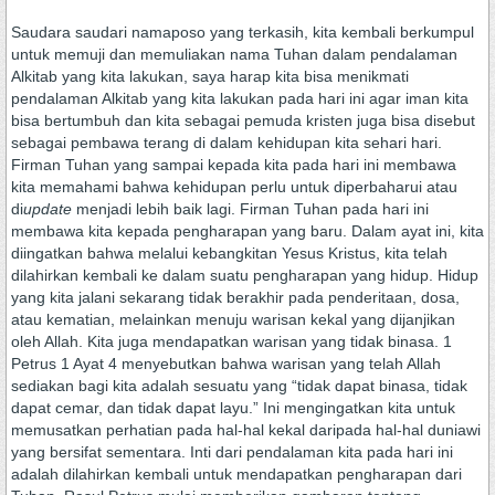
Saudara saudari namaposo yang terkasih, kita kembali berkumpul
untuk memuji dan memuliakan nama Tuhan dalam pendalaman
Alkitab yang kita lakukan, saya harap kita bisa menikmati
pendalaman Alkitab yang kita lakukan pada hari ini agar iman kita
bisa bertumbuh dan kita sebagai pemuda kristen juga bisa disebut
sebagai pembawa terang di dalam kehidupan kita sehari hari.
Firman Tuhan yang sampai kepada kita pada hari ini membawa
kita memahami bahwa kehidupan perlu untuk diperbaharui atau
di
update
menjadi lebih baik lagi. Firman Tuhan pada hari ini
membawa kita kepada pengharapan yang baru. Dalam ayat ini, kita
diingatkan bahwa melalui kebangkitan Yesus Kristus, kita telah
dilahirkan kembali ke dalam suatu pengharapan yang hidup. Hidup
yang kita jalani sekarang tidak berakhir pada penderitaan, dosa,
atau kematian, melainkan menuju warisan kekal yang dijanjikan
oleh Allah. Kita juga mendapatkan warisan yang tidak binasa. 1
Petrus 1 Ayat 4 menyebutkan bahwa warisan yang telah Allah
sediakan bagi kita adalah sesuatu yang “tidak dapat binasa, tidak
dapat cemar, dan tidak dapat layu.” Ini mengingatkan kita untuk
memusatkan perhatian pada hal-hal kekal daripada hal-hal duniawi
yang bersifat sementara. Inti dari pendalaman kita pada hari ini
adalah dilahirkan kembali untuk mendapatkan pengharapan dari