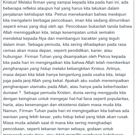
Kristus! Melalui firman yang sampai kepada kita pada hari ini, ada
beberapa refleksi ataupun hal yang harus kita lakukan dalam
perjalanan kehidupan kita. Petrus menekankan bahwa meskipun
kita mengalami berbagai pencobaan, iman kita sedang dimurnikan
seperti emas yang diuji oleh api. Pencobaan bukanlah tanda bahwa
Allah meninggalkan kita, tetapi kesempatan untuk semakin
mendekat kepada-Nya dan membangun karakter yang teguh
dalam iman. Sebagai pemuda, kita sering dihadapkan pada rasa
cemas akan masa depan, seperti pendidikan, karier, atau
hubungan. Firman Tuhan yang disampaikan oleh Petrus kepada
kita pada hari ini mengingatkan kita bahwa Allah telah memberikan
pengharapan yang hidup
melalui kebangkitan Kristus. Artinya,
masa depan kita tidak hanya bergantung pada usaha kita, tetapi
juga pada janji Allah yang kekal. Apakah aku sudah menempatkan
pengharapan utamaku pada Allah, atau hanya pada keberhasilan
duniawi ?. Sebagai pemuda Kristen, dunia sering menggoda kita
dengan keinginan untuk mengejar hal-hal fana seperti popularitas,
harta, atau kesenangan dan eksistensi dalam masa muda kita.
Namun, Firman Tuhan pada hari ini mengingatkan kita bahwa ada
warisan yang lebih besar, yaitu hidup kekal yang tidak akan rusak.
Masa muda adalah saat di mana kita sering menghadapi
pencobaan, seperti tekanan teman sebaya, godaan untuk
menyerah pada dosa, atau tidak memiliki gambaran kehidupan.