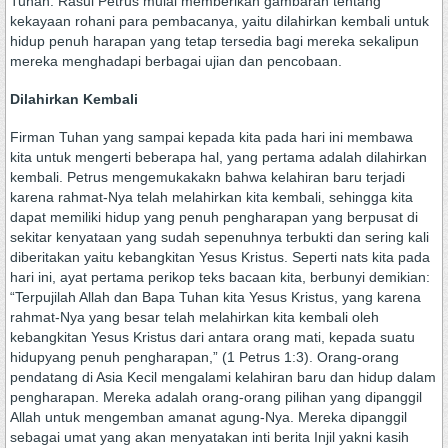
Tuhan. Rasul Petrus mulai memberikan gambaran tentang
kekayaan rohani para pembacanya, yaitu dilahirkan kembali untuk
hidup penuh harapan yang tetap tersedia bagi mereka sekalipun
mereka menghadapi berbagai ujian dan pencobaan.
Dilahirkan Kembali
Firman Tuhan yang sampai kepada kita pada hari ini membawa
kita untuk mengerti beberapa hal, yang pertama adalah dilahirkan
kembali. Petrus mengemukakakn bahwa kelahiran baru terjadi
karena rahmat-Nya telah melahirkan kita kembali, sehingga kita
dapat memiliki hidup yang penuh pengharapan yang berpusat di
sekitar kenyataan yang sudah sepenuhnya terbukti dan sering kali
diberitakan yaitu kebangkitan Yesus Kristus. Seperti nats kita pada
hari ini, ayat pertama perikop teks bacaan kita, berbunyi demikian:
“Terpujilah Allah dan Bapa Tuhan kita Yesus Kristus, yang karena
rahmat-Nya yang besar telah melahirkan kita kembali oleh
kebangkitan Yesus Kristus dari antara orang mati, kepada suatu
hidupyang penuh pengharapan,” (1 Petrus 1:3). Orang-orang
pendatang di Asia Kecil mengalami kelahiran baru dan hidup dalam
pengharapan. Mereka adalah orang-orang pilihan yang dipanggil
Allah untuk mengemban amanat agung-Nya. Mereka dipanggil
sebagai umat yang akan menyatakan inti berita Injil yakni kasih