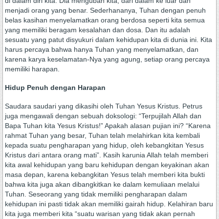
di dalam diri kita. Dia mengubah kita, dari dalam ke luar dan
menjadi orang yang benar. Sederhananya, Tuhan dengan penuh
belas kasihan menyelamatkan orang berdosa seperti kita semua
yang memiliki beragam kesalahan dan dosa. Dan itu adalah
sesuatu yang patut disyukuri dalam kehidupan kita di dunia ini. Kita
harus percaya bahwa hanya Tuhan yang menyelamatkan, dan
karena karya keselamatan-Nya yang agung, setiap orang percaya
memiliki harapan.
Hidup Penuh dengan Harapan
Saudara saudari yang dikasihi oleh Tuhan Yesus Kristus. Petrus
juga mengawali dengan sebuah doksologi: “Terpujilah Allah dan
Bapa Tuhan kita Yesus Kristus!” Apakah alasan pujian ini? “Karena
rahmat Tuhan yang besar, Tuhan telah melahirkan kita kembali
kepada suatu pengharapan yang hidup, oleh kebangkitan Yesus
Kristus dari antara orang mati”. Kasih karunia Allah telah memberi
kita awal kehidupan yang baru kehidupan dengan keyakinan akan
masa depan, karena kebangkitan Yesus telah memberi kita bukti
bahwa kita juga akan dibangkitkan ke dalam kemuliaan melalui
Tuhan. Seseorang yang tidak memiliki pengharapan dalam
kehidupan ini pasti tidak akan memiliki gairah hidup. Kelahiran baru
kita juga memberi kita “suatu warisan yang tidak akan pernah