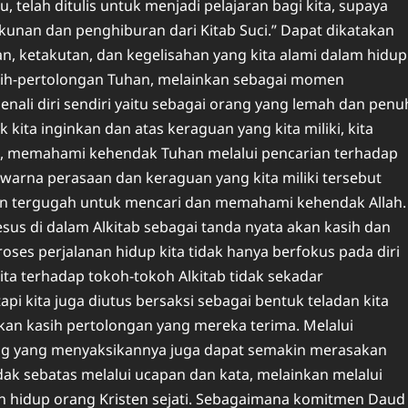
, telah ditulis untuk menjadi pelajaran bagi kita, supaya
unan dan penghiburan dari Kitab Suci.” Dapat dikatakan
n, ketakutan, dan kegelisahan yang kita alami dalam hidup
asih-pertolongan Tuhan, melainkan sebagai momen
nali diri sendiri yaitu sebagai orang yang lemah dan penu
k kita inginkan dan atas keraguan yang kita miliki, kita
i, memahami kehendak Tuhan melalui pencarian terhadap
warna perasaan dan keraguan yang kita miliki tersebut
kin tergugah untuk mencari dan memahami kehendak Allah.
Yesus di dalam Alkitab sebagai tanda nyata akan kasih dan
proses perjalanan hidup kita tidak hanya berfokus pada diri
 kita terhadap tokoh-tokoh Alkitab tidak sekadar
pi kita juga diutus bersaksi sebagai bentuk teladan kita
kan kasih pertolongan yang mereka terima. Melalui
rang yang menyaksikannya juga dapat semakin merasakan
idak sebatas melalui ucapan dan kata, melainkan melalui
n hidup orang Kristen sejati. Sebagaimana komitmen Daud