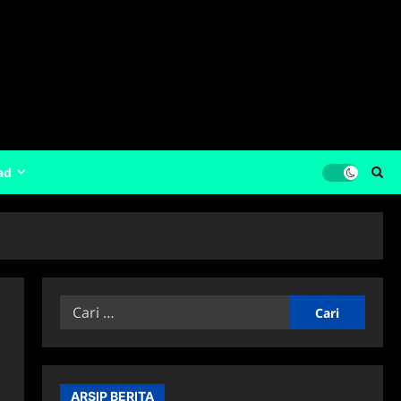
ad
Cari
untuk:
ARSIP BERITA