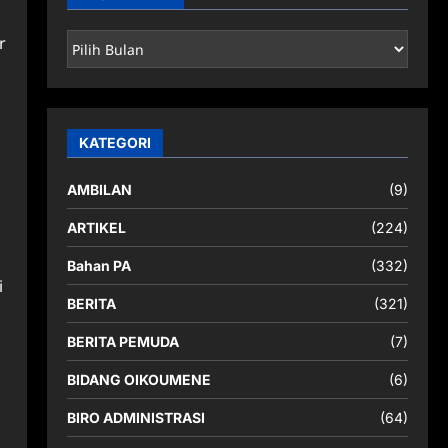
ARSIP
r
BERITA
KATEGORI
m
AMBILAN
(9)
ARTIKEL
(224)
Bahan PA
(332)
i
BERITA
(321)
BERITA PEMUDA
(7)
BIDANG OIKOUMENE
(6)
BIRO ADMINISTRASI
(64)