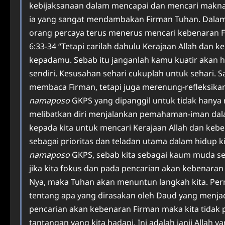
kebijaksanaan dalam mencapai dan mencari makna
ia yang sangat mendambakan Firman Tuhan. Dalam 
orang percaya terus menerus mencari kebenaran F
6:33-34 “Tetapi carilah dahulu Kerajaan Allah da
kepadamu. Sebab itu janganlah kamu kuatir akan h
sendiri. Kesusahan sehari cukuplah untuk sehari. Sa
membaca Firman, tetapi juga merenung-refleksikan 
namaposo
GKPS yang dipanggil untuk tidak hanya
melibatkan diri menjalankan pemahaman-iman dalam
kepada kita untuk mencari Kerajaan Allah dan ke
sebagai prioritas dan teladan utama dalam hidup kit
namaposo
GKPS, sebab kita sebagai kaum muda s
jika kita fokus dan pada pencarian akan kebenara
Nya, maka Tuhan akan menuntun langkah kita. Pern
tentang apa yang dirasakan oleh Daud yang menjad
pencarian akan kebenaran Firman maka kita tidak p
tantangan yang kita hadapi. Ini adalah janji Allah 