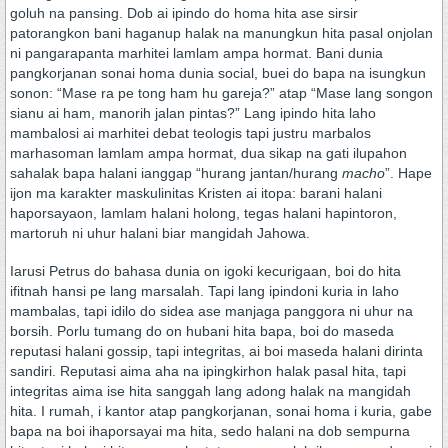
goluh na pansing. Dob ai ipindo do homa hita ase sirsir
patorangkon bani haganup halak na manungkun hita pasal onjolan
ni pangarapanta marhitei lamlam ampa hormat. Bani dunia
pangkorjanan sonai homa dunia social, buei do bapa na isungkun
sonon: “Mase ra pe tong ham hu gareja?” atap “Mase lang songon
sianu ai ham, manorih jalan pintas?” Lang ipindo hita laho
mambalosi ai marhitei debat teologis tapi justru marbalos
marhasoman lamlam ampa hormat, dua sikap na gati ilupahon
sahalak bapa halani ianggap “hurang jantan/hurang
macho
”. Hape
ijon ma karakter maskulinitas Kristen ai itopa: barani halani
haporsayaon, lamlam halani holong, tegas halani hapintoron,
martoruh ni uhur halani biar mangidah Jahowa.
Iarusi Petrus do bahasa dunia on igoki kecurigaan, boi do hita
ifitnah hansi pe lang marsalah. Tapi lang ipindoni kuria in laho
mambalas, tapi idilo do sidea ase manjaga panggora ni uhur na
borsih. Porlu tumang do on hubani hita bapa, boi do maseda
reputasi halani gossip, tapi integritas, ai boi maseda halani dirinta
sandiri. Reputasi aima aha na ipingkirhon halak pasal hita, tapi
integritas aima ise hita sanggah lang adong halak na mangidah
hita. I rumah, i kantor atap pangkorjanan, sonai homa i kuria, gabe
bapa na boi ihaporsayai ma hita, sedo halani na dob sempurna