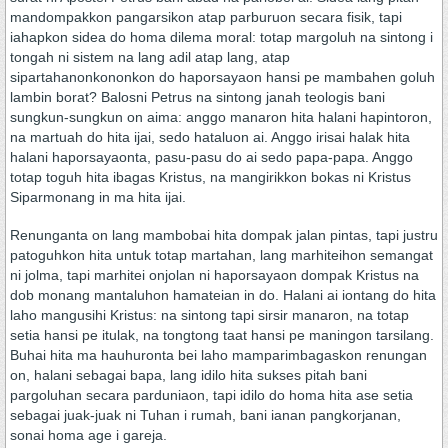
mandompakkon pangarsikon atap parburuon secara fisik, tapi
iahapkon sidea do homa dilema moral: totap margoluh na sintong i
tongah ni sistem na lang adil atap lang, atap
sipartahanonkononkon do haporsayaon hansi pe mambahen goluh
lambin borat? Balosni Petrus na sintong janah teologis bani
sungkun-sungkun on aima: anggo manaron hita halani hapintoron,
na martuah do hita ijai, sedo hataluon ai. Anggo irisai halak hita
halani haporsayaonta, pasu-pasu do ai sedo papa-papa. Anggo
totap toguh hita ibagas Kristus, na mangirikkon bokas ni Kristus
Siparmonang in ma hita ijai.
Renunganta on lang mambobai hita dompak jalan pintas, tapi justru
patoguhkon hita untuk totap martahan, lang marhiteihon semangat
ni jolma, tapi marhitei onjolan ni haporsayaon dompak Kristus na
dob monang mantaluhon hamateian in do. Halani ai iontang do hita
laho mangusihi Kristus: na sintong tapi sirsir manaron, na totap
setia hansi pe itulak, na tongtong taat hansi pe maningon tarsilang.
Buhai hita ma hauhuronta bei laho mamparimbagaskon renungan
on, halani sebagai bapa, lang idilo hita sukses pitah bani
pargoluhan secara parduniaon, tapi idilo do homa hita ase setia
sebagai juak-juak ni Tuhan i rumah, bani ianan pangkorjanan,
sonai homa age i gareja.