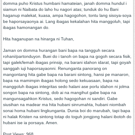
domma puho Kristus humbani hamateian, janah domma hundul i
siamun ni Naibata do laho hu nagori atas; tunduk do hu Bani
haganup malekat, kuasa, ampa hagogohon, tontu lang sisoya-soya
be haporsayaonya ai. Lang ibagas kekalahan hita manggoluh, tapi
ibagas hamonangan do.
Hita haganupan na hinarga ni Tuhan,
Jaman on domma hurangan bani bapa na tangguh secara
rohani/partonduyon. Buei do i tanoh on bapa na gogoh secara fisik,
tapi galek/lemah ibagas prinsip, na barani idahon idarat, tapi goyah
sanggah iuji haporsayaonni. Renunganta panorang on
mangontang hita gabe bapa na barani sintong, hansi pe manaron,
bapa na mamimpin ibagas holong sedo kekuasaan, bapa na
manggoluh ibagas integritas sedo halani ase porlu idahon ni jolma
songon bapa na sintong, dob ai na mangihut gabe bapa na
mangunsagahkon Kristus, sedo hagogohan ni sandiri. Gabe
siusihan na madear ma hita hubani sinrumahta, hubani niombah
sonai homa hubani lingkunganta. Dunia boi do marubah, tapi bapa
ni halak Kristen na sintong totap do toguh jongjong halani ibotoh do
hubani ise ia porsaya. Amen.
Post Views:
968