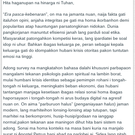
Hita haganupan na hinarga ni Tuhan,
“
Era pasca-kebenaran
”, on ma na jamanta nuan, naija fakta gati
italuhon opini, anjaha integritas pe gati ma homa ikorbanhon demi
popularitas atap hauntungan parsatongkinan nidokan. Dunia
pangkorjanan manuntut efisiensi janah lang parduli soal etika.
Masyarakat patongahkon kompetisi keras, lang ipardiatei be soal
idop ni uhur. Bahkan ibagas keluarga pe, peran sebagai kepala
keluarga gati do idompakkon hubani krisis otoritas pakon tuntutan
emosi na tinggi.
Adong survey na mangkatahon bahasa dalahi khususni parbapaon
mangalami tekanan psikologis pakon spiritual na lambin borat,
mulai humbani krisis identitas sebagai pemimpin rohani i tongah-
tongah ni keluarga, meningkatni beban ekonomi, das hubani
tantangan manjaga kesetiaan ibagas relasi sonai homa ibagas
haporsayaon i tongah-tongah ni arus budaya digital na agresif
nuan on. On aima “parburuon halus” (
penganiayaan halus
) jaman
modern, lang marhiteihon lonsing-lonsing atap tutupan, tapi
marhitei na berkompromi, husip-husip/godaan na ianggap
normal,pakon tekanan ase maningon dihut hita bani sistem na
adong. Sonai ma homa konteks na masa bani kuria na manjalo
surat ni Apostel Petrus bani abad na parlobei ai. Sidea lang pitah