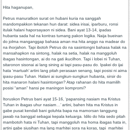
Hita haganupan,
Petrus manuratkon surat on hubani kuria na sanggah
mandompakkon tekanan hun darat: sidea irisai, iparburu, ronsi
itulak halani haporsayaon ni sidea. Bani ayat 13-14, ipadas
hubanta sada hal na kontras tumang pakon logika. Naija bueinan
do jolma manganggap bahasa aman ma hita anggo na madear do
na ihorjahon. Tapi ibotoh Petrus do na sasintongni bahasa halak na
mansahapkon na sintong, halak na setia, halak na manggoluh
ibagas hasintongan, ai do na gati ikucilhon. Tapi i lobei ni Tuhan,
sitaronon sisonai ai lang sining ai tapi pasu-pasu do. Ipakei do ijai
hata ‘martuah’ artini lang pitah perasaan senang, tapi posisi ni aima
ipasu-pasu Tuhan. Halani ai sungkun-sungkun hubanta, sirsir do
hita manaron halani hasintongan? Atap rahanan do hita mamilih
posisi “aman” hansi pe maningon kompromi?
Itoruskon Petrus bani ayat 15-16, ‘papansing nasiam ma Kristus
Tuhan in ibagas uhur nasiam…’ artini, bahen hita ma Kristus in
gabe pusat kendali bani goluhta bapa na mamorsan tanggung
jawab na banggal sebagai kepala keluarga. Idilo do hita sedo pitah
mambotoh hata ni Tuhan, tapi manggoluh ma homa ibagas hata in,
artini gabe siusihan ma lang marhitei sora na koras, tapi marhitei