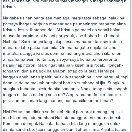
hita, tapi halani hita marusaha totap manggoluh ibagas sondang ni
Kristus.
Na gabe usihan banta ase manjaga integritasta sebagai halak na
porsaya ibagas horja na madear age pe maningon manaron aima
Kristus Jesus. Ihatahon do, “Ai Kristus pe matei do sahali halani
dousa, Ia parpintor ai halani pargeduk, ase iboban hita hubani
Naibata.” Sasintongni lang talup Jesus manaron, tapi sirsir do ia
manaron laho paluahkon hita. On ma na gabe onjolanta laho
martahan: anggo Kristus domma monang manaluhon sitaronon
ampa hamateian, tontu lang sisoya-soya homa panaronronta
halani hapintoron. Mardingat hita bani kisah ni si Noak, i tongah-
tongah ni dunia na gok hajahaton, totap do ia taat. Hansi pe
ianggap aneh janah ipahiri halak ia sanggah paulihon parau ai, tapi
dobni ia do na maluah humbani bah na sumbang ai ijia. Sungkun-
sungkun hubanta, sirsir do hita songon si Noak, totap setia itongah-
tongah ni dunia na lang setia on? Atap rahanan do hita mamilih
posisi aman, janah lang manangihon pandilooon ni Tuhan?
Nini Petrus, pandidion sedo pitah ritual pardarat tumang, tapi ijai
ma hita mangindo humbani Naibata panggora ni uhur na borsih.
Komitmen dompak Naibata, bahasa hita lang manggoluh untuk
dirinta sandiri be, tapi manggoluh bani Tuhan in ma. Anjaha halani