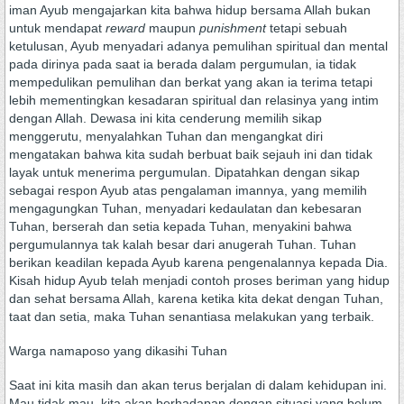
iman Ayub mengajarkan kita bahwa hidup bersama Allah bukan
untuk mendapat
reward
maupun
punishment
tetapi sebuah
ketulusan, Ayub menyadari adanya pemulihan spiritual dan mental
pada dirinya pada saat ia berada dalam pergumulan, ia tidak
mempedulikan pemulihan dan berkat yang akan ia terima tetapi
lebih mementingkan kesadaran spiritual dan relasinya yang intim
dengan Allah. Dewasa ini kita cenderung memilih sikap
menggerutu, menyalahkan Tuhan dan mengangkat diri
mengatakan bahwa kita sudah berbuat baik sejauh ini dan tidak
layak untuk menerima pergumulan. Dipatahkan dengan sikap
sebagai respon Ayub atas pengalaman imannya, yang memilih
mengagungkan Tuhan, menyadari kedaulatan dan kebesaran
Tuhan, berserah dan setia kepada Tuhan, menyakini bahwa
pergumulannya tak kalah besar dari anugerah Tuhan. Tuhan
berikan keadilan kepada Ayub karena pengenalannya kepada Dia.
Kisah hidup Ayub telah menjadi contoh proses beriman yang hidup
dan sehat bersama Allah, karena ketika kita dekat dengan Tuhan,
taat dan setia, maka Tuhan senantiasa melakukan yang terbaik.
Warga namaposo yang dikasihi Tuhan
Saat ini kita masih dan akan terus berjalan di dalam kehidupan ini.
Mau tidak mau, kita akan berhadapan dengan situasi yang belum