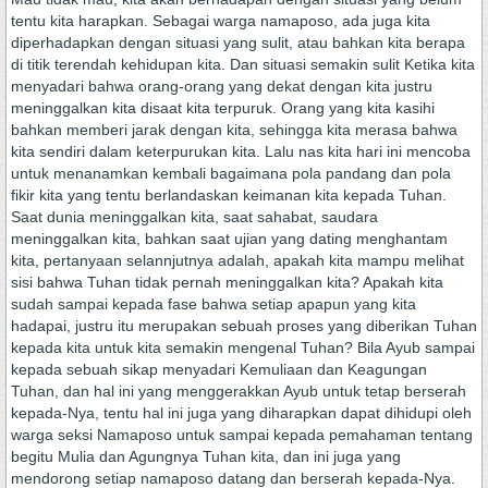
tentu kita harapkan. Sebagai warga namaposo, ada juga kita
diperhadapkan dengan situasi yang sulit, atau bahkan kita berapa
di titik terendah kehidupan kita. Dan situasi semakin sulit Ketika kita
menyadari bahwa orang-orang yang dekat dengan kita justru
meninggalkan kita disaat kita terpuruk. Orang yang kita kasihi
bahkan memberi jarak dengan kita, sehingga kita merasa bahwa
kita sendiri dalam keterpurukan kita. Lalu nas kita hari ini mencoba
untuk menanamkan kembali bagaimana pola pandang dan pola
fikir kita yang tentu berlandaskan keimanan kita kepada Tuhan.
Saat dunia meninggalkan kita, saat sahabat, saudara
meninggalkan kita, bahkan saat ujian yang dating menghantam
kita, pertanyaan selannjutnya adalah, apakah kita mampu melihat
sisi bahwa Tuhan tidak pernah meninggalkan kita? Apakah kita
sudah sampai kepada fase bahwa setiap apapun yang kita
hadapai, justru itu merupakan sebuah proses yang diberikan Tuhan
kepada kita untuk kita semakin mengenal Tuhan? Bila Ayub sampai
kepada sebuah sikap menyadari Kemuliaan dan Keagungan
Tuhan, dan hal ini yang menggerakkan Ayub untuk tetap berserah
kepada-Nya, tentu hal ini juga yang diharapkan dapat dihidupi oleh
warga seksi Namaposo untuk sampai kepada pemahaman tentang
begitu Mulia dan Agungnya Tuhan kita, dan ini juga yang
mendorong setiap namaposo datang dan berserah kepada-Nya.