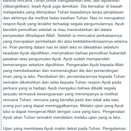
karena rencana Tuhan untuk mengalahkan iblis, lalu dipulihkan
(dibangkitkan), kisah Ayub juga demikian. Dia bersabar di bawah
melapetaka yang ditimpakan Tuhan kepadanya tanpa penjelasan
dan akhirnya dia melihat belas kasihan Tuhan. Nas ini merupakan
respon Ayub yang terakhir terhadap segala pergumulannya. Ayub
beroleh pemulihan setelah ia mau merendahkan diri dalam
penyesalan dihadapan Allah. Setelah ia mencabut perkataannya
yang merupakan pembelaan diri atas ketidakberdosaannya selama
ini. Poin penting dalam nas ini ialah teks ini diletakkan sebelum
keadaan Ayub dipulihkan, menyiratkan bahwa pemulihan bukanlah
jawaban atas pergumulan Ayub. Ayub sudah memperoleh
kemenangan sebelum dipulihkan. Pengenalan Ayub kepada Allah
yang membebaskan dan memenangkan dia dari pertandingan
iman yang ia lalui. Perubahan diri, persandarannya kepada Tuhan
semakin dikokohkan dan setia kepada Tuhan respon Ayub pada
perkara yang ia hadapi. Ayub mengakui bahwa dibalik segala
sesuatu termasuk kesengsaraan yang menimpanya ia melihat
rencana Tuhan, rencana yang bersifat pasti dan tidak ada satu
orang pun yang dapat meninggalkannya. Melalui ujian yang Ayub
lalui ia dapat mengenal Allah dengan cara yang baru. Pengenalan
Ayub akan Tuhan semakin mendalam melalui ujian yang ia lalui.
Ujian yang membawa Ayub makin dekat pada Tuhan. Pengalaman