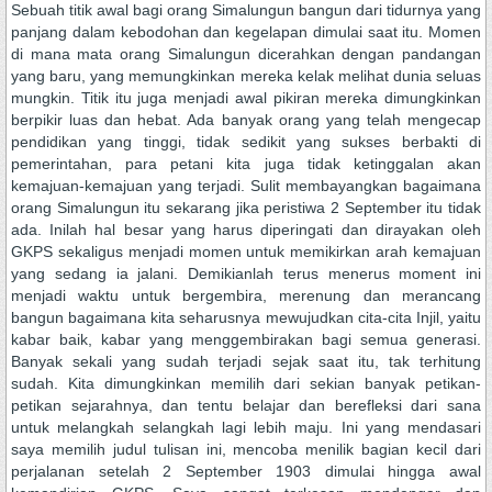
Sebuah titik awal bagi orang Simalungun bangun dari tidurnya yang
panjang dalam kebodohan dan kegelapan dimulai saat itu. Momen
di mana mata orang Simalungun dicerahkan dengan pandangan
yang baru, yang memungkinkan mereka kelak melihat dunia seluas
mungkin. Titik itu juga menjadi awal pikiran mereka dimungkinkan
berpikir luas dan hebat. Ada banyak orang yang telah mengecap
pendidikan yang tinggi, tidak sedikit yang sukses berbakti di
pemerintahan, para petani kita juga tidak ketinggalan akan
kemajuan-kemajuan yang terjadi. Sulit membayangkan bagaimana
orang Simalungun itu sekarang jika peristiwa 2 September itu tidak
ada. Inilah hal besar yang harus diperingati dan dirayakan oleh
GKPS sekaligus menjadi momen untuk memikirkan arah kemajuan
yang sedang ia jalani. Demikianlah terus menerus moment ini
menjadi waktu untuk bergembira, merenung dan merancang
bangun bagaimana kita seharusnya mewujudkan cita-cita Injil, yaitu
kabar baik, kabar yang menggembirakan bagi semua generasi.
Banyak sekali yang sudah terjadi sejak saat itu, tak terhitung
sudah. Kita dimungkinkan memilih dari sekian banyak petikan-
petikan sejarahnya, dan tentu belajar dan berefleksi dari sana
untuk melangkah selangkah lagi lebih maju. Ini yang mendasari
saya memilih judul tulisan ini, mencoba menilik bagian kecil dari
perjalanan setelah 2 September 1903 dimulai hingga awal