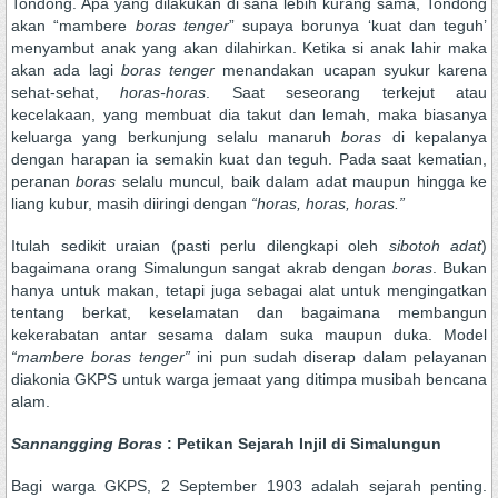
Tondong. Apa yang dilakukan di sana lebih kurang sama, Tondong
akan “mambere
boras tenger
” supaya borunya ‘kuat dan teguh’
menyambut anak yang akan dilahirkan. Ketika si anak lahir maka
akan ada lagi
boras
tenger
menandakan ucapan syukur karena
sehat-sehat,
horas-horas
. Saat seseorang terkejut atau
kecelakaan, yang membuat dia takut dan lemah, maka biasanya
keluarga yang berkunjung selalu manaruh
boras
di kepalanya
dengan harapan ia semakin kuat dan teguh. Pada saat kematian,
peranan
boras
selalu muncul, baik dalam adat maupun hingga ke
liang kubur, masih diiringi dengan
“horas, horas, horas
.
”
Itulah sedikit uraian (pasti perlu dilengkapi oleh
sibotoh adat
)
bagaimana orang Simalungun sangat akrab dengan
boras
. Bukan
hanya untuk makan, tetapi juga sebagai alat untuk mengingatkan
tentang berkat, keselamatan dan bagaimana membangun
kekerabatan antar sesama dalam suka maupun duka. Model
“mambere boras tenger”
ini pun sudah diserap dalam pelayanan
diakonia GKPS untuk warga jemaat yang ditimpa musibah bencana
alam.
Sannangging Boras
: Petikan Sejarah Injil di Simalungun
Bagi warga GKPS, 2 September 1903 adalah sejarah penting.