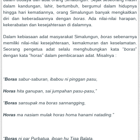
dalam kandungan, lahir, bertumbuh, bergumul dalam hidupnya
hingga hari kematiannya, orang Simalungun banyak mengkaitkan
diri dan keberadaannya dengan
boras
. Ada nilai-nilai harapan,
kekerabatan dan kesejahteraan di dalamnya.
Dalam kebiasaan adat masyarakat Simalungun,
boras
sebenarnya
memiliki nilai-nilai kesejahteraan, kemakmuran dan keselamatan.
Seorang pengetua adat selalu menghubungkan kata “
boras
”
dengan kata “horas” dalam pembicaraan adat. Misalnya :
“
Boras
sabur-saburan, ibabou ni pinggan pasu,
Horas
hita ganupan, sai jumpahan pasu-pasu
,
”
“
Boras
sansupak ma boras sannangging
,
Horas
ma nasiam mulak horas homa hanami natadin
g
.”
“
Boras
ni par Purbatua, iboan hu Tiga Balata.