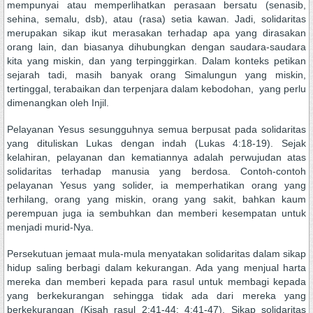
mempunyai atau memperlihatkan perasaan bersatu (senasib,
sehina, semalu, dsb), atau (rasa) setia kawan. Jadi, solidaritas
merupakan sikap ikut merasakan terhadap apa yang dirasakan
orang lain, dan biasanya dihubungkan dengan saudara-saudara
kita yang miskin, dan yang terpinggirkan. Dalam konteks petikan
sejarah tadi, masih banyak orang Simalungun yang miskin,
tertinggal, terabaikan dan terpenjara dalam kebodohan, yang perlu
dimenangkan oleh Injil.
Pelayanan Yesus sesungguhnya semua berpusat pada solidaritas
yang dituliskan Lukas dengan indah (Lukas 4:18-19). Sejak
kelahiran, pelayanan dan kematiannya adalah perwujudan atas
solidaritas terhadap manusia yang berdosa. Contoh-contoh
pelayanan Yesus yang solider, ia memperhatikan orang yang
terhilang, orang yang miskin, orang yang sakit, bahkan kaum
perempuan juga ia sembuhkan dan memberi kesempatan untuk
menjadi murid-Nya.
Persekutuan jemaat mula-mula menyatakan solidaritas dalam sikap
hidup saling berbagi dalam kekurangan. Ada yang menjual harta
mereka dan memberi kepada para rasul untuk membagi kepada
yang berkekurangan sehingga tidak ada dari mereka yang
berkekurangan (Kisah rasul 2:41-44; 4:41-47). Sikap solidaritas