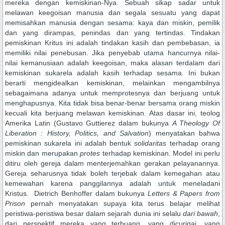
mereka dengan kemiskinan-Nya. Sebuah sikap sadar untuk
melawan keegoisan manusia dan segala sesuatu yang dapat
memisahkan manusia dengan sesama: kaya dan miskin, pemilik
dan yang dirampas, penindas dan yang tertindas. Tindakan
pemiskinan Kritus ini adalah tindakan kasih dan pembebasan, ia
memiliki nilai penebusan. Jika penyebab utama hancurnya nilai-
nilai kemanusiaan adalah keegoisan, maka alasan terdalam dari
kemiskinan sukarela adalah kasih terhadap sesama. Ini bukan
berarti mengidealkan kemiskinan, melainkan mengambilnya
sebagaimana adanya untuk memprotesnya dan berjuang untuk
menghapusnya. Kita tidak bisa benar-benar bersama orang miskin
kecuali kita berjuang melawan kemiskinan. Atas dasar ini, teolog
Amerika Latin (Gustavo Guttierez dalam bukunya
A Theology Of
Liberation : History, Politics, and Salvation
) menyatakan bahwa
pemiskinan sukarela ini adalah bentuk
solidaritas
terhadap orang
miskin dan merupakan
protes
terhadap kemiskinan. Model ini perlu
ditiru oleh gereja dalam menterjemahkan gerakan pelayanannya.
Gereja seharusnya tidak boleh terjebak dalam kemegahan atau
kemewahan karena panggilannya adalah untuk meneladani
Kristus. Dietrich Benhoffer dalam bukunya
Letters & Papers from
Prison
pernah menyatakan supaya kita terus belajar melihat
peristiwa-peristiwa besar dalam sejarah dunia ini selalu
dari bawah
,
dari perspektif mereka yang terbuang, yang dicurigai, yang