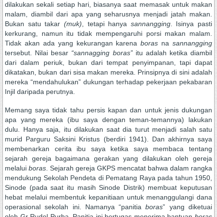
dilakukan sekali setiap hari, biasanya saat memasak untuk makan
malam, diambil dari apa yang seharusnya menjadi jatah makan.
Bukan satu takar
(muk)
, tetapi hanya
sannangging
. Isinya pasti
kerkurang, namun itu tidak mempengaruhi porsi makan malam.
Tidak akan ada yang kekurangan karena
boras
na
sannangging
tersebut. Nilai besar
“sannagging boras”
itu adalah ketika diambil
dari dalam periuk, bukan dari tempat penyimpanan, tapi dapat
dikatakan, bukan dari sisa makan mereka. Prinsipnya di sini adalah
mereka “mendahulukan” dukungan terhadap pekerjaan pekabaran
Injil daripada perutnya.
Memang saya tidak tahu persis kapan dan untuk jenis dukungan
apa yang mereka (ibu saya dengan teman-temannya) lakukan
dulu. Hanya saja, itu dilakukan saat dia turut menjadi salah satu
murid Parguru Saksini Kristus (berdiri 1941). Dan akhirnya saya
membenarkan cerita ibu saya ketika saya membaca tentang
sejarah gereja bagaimana gerakan yang dilakukan oleh gereja
melalui
boras
. Sejarah gereja GKPS mencatat bahwa dalam rangka
mendukung Sekolah Pendeta di Pematang Raya pada tahun 1950,
Sinode (pada saat itu masih Sinode Distrik) membuat keputusan
hebat melalui membentuk kepanitiaan untuk menanggulangi dana
operasional sekolah ini. Namanya “panitia
boras
” yang diketuai
oleh Gr Rudol Purba. Panitia ini bertugas menerima bantuan
boras