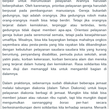
berpikir untuk merumuskan pelayanan. Arahnya haruslah
keberpihakan. Oleh karenanya, prioritas pelayanan gereja haruslah
berpusat pada pembangunan manusianya. Gereja bukanlah
gedungnya, tapi adalah orangnya. Jika gedungnya roboh maka
orang-orangnya masih bisa tetap berdiri. Tetapi jika orangnya
terjerat dalam kemiskinan, terpinggir atau tertindas, tentu
gedungnya tidak dapat memberi apa-apa. Orientasi pelayanan
gereja bukan pada seremonial semata, tetapi pada kesejahteraan
umatNya. Misalnya, bisa kita bayangkan betapa mahalnya ongkos
sayembara atau pesta-pesta yang kita rayakan bila dibandingkan
dengan kebutuhan pelayanan saudara-saudara kita yang kurang
beruntung, penyandang disabilitas, pemuda putus sekolah, anak
yatim piatu, korban kekerasan, korban bencana alam dan mereka
yang terjerat dalam hutang dan kemisikinan. Rasa solidaritas kita
terus diuji dan memanggil kita untuk mengambil bagian di
dalamnya.
Dalam praktisnya, sebenarnya sudah dilakukan beberapa jemaat
melalui tabungan diakonia (dalam Tahun Diakonia) untuk biaya
pelayanan diakonia berbagi di jemaat. Mungkin kita tidak bisa
memberi jutaan atau ratusan ribu rupiah, tapi kita mungkin dapat
mengumulkan
sannangging boras
per-hari secara
berkesinambungan demi solidaritas kita terhadap sesama. Menarik