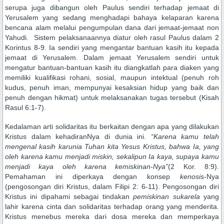
serupa juga dibangun oleh Paulus sendiri terhadap jemaat di
Yerusalem yang sedang menghadapi bahaya kelaparan karena
bencana alam melalui pengumpulan dana dari jemaat-jemaat non
Yahudi. Sistem pelaksanaannya diatur oleh rasul Paulus dalam 2
Korintus 8-9. Ia sendiri yang mengantar bantuan kasih itu kepada
jemaat di Yerusalem. Dalam jemaat Yerusalem sendiri untuk
mengatur bantuan-bantuan kasih itu diangkatlah para diaken yang
memiliki kualifikasi rohani, sosial, maupun intektual (penuh roh
kudus, penuh iman, mempunyai kesaksian hidup yang baik dan
penuh dengan hikmat) untuk melaksanakan tugas tersebut (Kisah
Rasul 6:1-7).
Kedalaman arti solidaritas itu berkaitan dengan apa yang dilakukan
Kristus dalam kehadiranNya di dunia ini.
“Karena kamu telah
mengenal kasih karunia Tuhan kita Yesus Kristus, bahwa Ia, yang
oleh karena kamu menjadi miskin, sekalipun Ia kaya, supaya kamu
menjadi kaya oleh karena kemiskinan-Nya”
(2 Kor. 8:9).
Pemahaman ini diperkaya dengan konsep
kenosis
-Nya
(pengosongan diri Kristus, dalam Filipi 2: 6-11). Pengosongan diri
Kristus ini dipahami sebagai tindakan
pemiskinan sukarela
yang
lahir karena cinta dan solidaritas terhadap orang yang menderita.
Kristus menebus mereka dari dosa mereka dan memperkaya