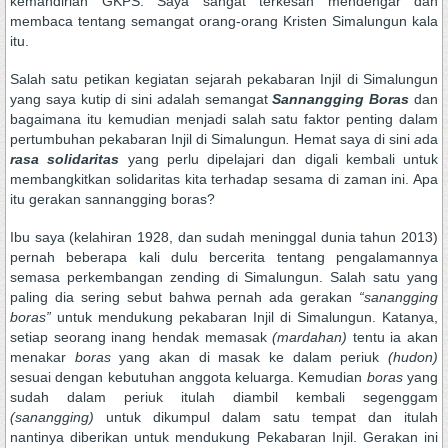
kemandirian GKPS. Saya sangat terkesan mendengar dan
membaca tentang semangat orang-orang Kristen Simalungun kala
itu.
Salah satu petikan kegiatan sejarah pekabaran Injil di Simalungun
yang saya kutip di sini adalah semangat
Sannangging Boras
dan
bagaimana itu kemudian menjadi salah satu faktor penting dalam
pertumbuhan pekabaran Injil di Simalungun
.
Hemat saya di sini
a
da
rasa
solidaritas
yang perlu dipelajari dan digali kembali untuk
membangkitkan solidaritas kita terhadap sesama di zaman ini. Apa
itu gerakan sannangging boras?
Ibu saya (kelahiran 1928, dan sudah meninggal dunia tahun 2013)
pernah beberapa kali dulu bercerita tentang pengalamannya
semasa perkembangan zending di Simalungun. Salah satu yang
paling dia sering sebut bahwa pernah ada gerakan
“sanangging
boras”
untuk mendukung pekabaran Injil di Simalungun. Katanya,
setiap seorang inang hendak memasak
(mardahan)
tentu ia akan
menakar
boras
yang akan di masak ke dalam periuk
(hudon)
sesuai dengan kebutuhan anggota keluarga. Kemudian
boras
yang
sudah dalam periuk itulah diambil kembali segenggam
(sanangging)
untuk dikumpul dalam satu tempat dan itulah
nantinya diberikan untuk mendukung Pekabaran Injil. Gerakan ini