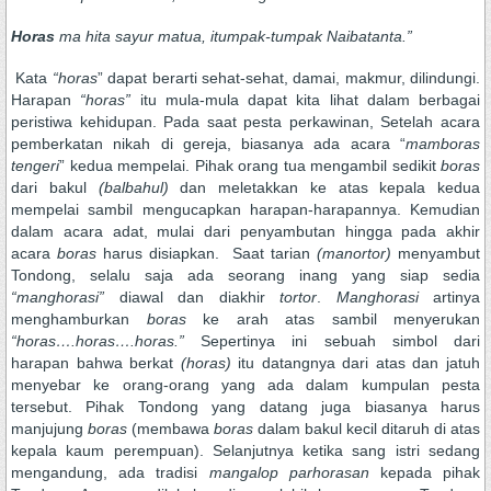
Horas
ma hita sayur matua, itumpak-tumpak Naibatanta
.
”
Kata
“horas
” dapat berarti sehat-sehat, damai, makmur, dilindungi.
Harapan
“horas”
itu mula-mula dapat kita lihat dalam berbagai
peristiwa kehidupan. Pada saat pesta perkawinan, Setelah acara
pemberkatan nikah di gereja, biasanya ada acara “
mamboras
tengeri
” kedua mempelai. Pihak orang tua mengambil sedikit
boras
dari bakul
(balbahul)
dan meletakkan ke atas kepala kedua
mempelai sambil mengucapkan harapan-harapannya. Kemudian
dalam acara adat, mulai dari penyambutan hingga pada akhir
acara
boras
harus disiapkan. Saat tarian
(manortor)
menyambut
Tondong, selalu saja ada seorang inang yang siap sedia
“manghorasi”
diawal dan diakhir
tortor
.
Manghorasi
artinya
menghamburkan
boras
ke arah atas sambil menyerukan
“horas….horas….horas
.
”
Sepertinya ini sebuah simbol dari
harapan bahwa berkat
(horas)
itu datangnya dari atas dan jatuh
menyebar ke orang-orang yang ada dalam kumpulan pesta
tersebut. Pihak Tondong yang datang juga biasanya harus
manjujung
boras
(membawa
boras
dalam bakul kecil ditaruh di atas
kepala kaum perempuan). Selanjutnya ketika sang istri sedang
mengandung, ada tradisi
mangalop parhorasan
kepada pihak