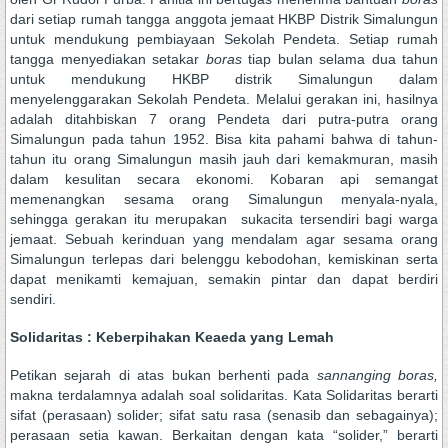
dari setiap rumah tangga anggota jemaat HKBP Distrik Simalungun
untuk mendukung pembiayaan Sekolah Pendeta. Setiap rumah
tangga menyediakan setakar
boras
tiap bulan selama dua tahun
untuk mendukung HKBP distrik Simalungun dalam
menyelenggarakan Sekolah Pendeta. Melalui gerakan ini, hasilnya
adalah ditahbiskan 7 orang Pendeta dari putra-putra orang
Simalungun pada tahun 1952. Bisa kita pahami bahwa di tahun-
tahun itu orang Simalungun masih jauh dari kemakmuran, masih
dalam kesulitan secara ekonomi. Kobaran api semangat
memenangkan sesama orang Simalungun menyala-nyala,
sehingga gerakan itu merupakan sukacita tersendiri bagi warga
jemaat. Sebuah kerinduan yang mendalam agar sesama orang
Simalungun terlepas dari belenggu kebodohan, kemiskinan serta
dapat menikamti kemajuan, semakin pintar dan dapat berdiri
sendiri.
Solidaritas : Keberpihakan
K
e
a
eda yang
L
emah
Petikan sejarah di atas bukan berhenti pada
sannanging boras,
makna terdalamnya adalah soal solidaritas. Kata Solidaritas berarti
sifat (perasaan) solider; sifat satu rasa (senasib dan sebagainya);
perasaan setia kawan. Berkaitan dengan kata “solider,” berarti