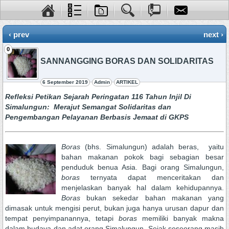
‹ prev
next ›
0
SANNANGGING BORAS DAN SOLIDARITAS
6 September 2019
Admin
ARTIKEL
Refleksi Petikan Sejarah Peringatan 116 Tahun Injil Di
Simalungun: Merajut Semangat Solidaritas dan
Pengembangan Pelayanan Berbasis Jemaat di GKPS
Boras
(bhs. Simalungun) adalah beras, yaitu
bahan makanan pokok bagi sebagian besar
penduduk benua Asia. Bagi orang Simalungun,
boras
ternyata dapat menceritakan dan
menjelaskan banyak hal dalam kehidupannya.
Boras
bukan sekedar bahan makanan yang
dimasak untuk mengisi perut, bukan juga hanya urusan dapur dan
tempat penyimpanannya, tetapi
boras
memiliki banyak makna
dalam budaya dan adat orang Simalungun. Sejak seseorang masih