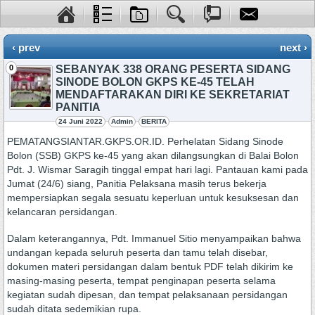
‹ prev
next ›
0
SEBANYAK 338 ORANG PESERTA SIDANG
SINODE BOLON GKPS KE-45 TELAH
MENDAFTARAKAN DIRI KE SEKRETARIAT
PANITIA
24 Juni 2022
Admin
BERITA
PEMATANGSIANTAR.GKPS.OR.ID. Perhelatan Sidang Sinode
Bolon (SSB) GKPS ke-45 yang akan dilangsungkan di Balai Bolon
Pdt. J. Wismar Saragih tinggal empat hari lagi. Pantauan kami pada
Jumat (24/6) siang, Panitia Pelaksana masih terus bekerja
mempersiapkan segala sesuatu keperluan untuk kesuksesan dan
kelancaran persidangan.
Dalam keterangannya, Pdt. Immanuel Sitio menyampaikan bahwa
undangan kepada seluruh peserta dan tamu telah disebar,
dokumen materi persidangan dalam bentuk PDF telah dikirim ke
masing-masing peserta, tempat penginapan peserta selama
kegiatan sudah dipesan, dan tempat pelaksanaan persidangan
sudah ditata sedemikian rupa.