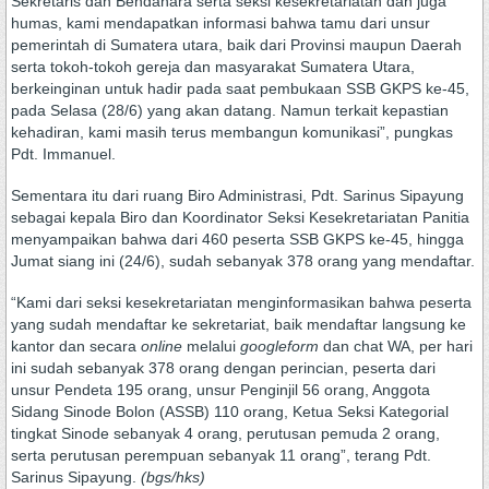
Sekretaris dan Bendahara serta seksi kesekretariatan dan juga
humas, kami mendapatkan informasi bahwa tamu dari unsur
pemerintah di Sumatera utara, baik dari Provinsi maupun Daerah
serta tokoh-tokoh gereja dan masyarakat Sumatera Utara,
berkeinginan untuk hadir pada saat pembukaan SSB GKPS ke-45,
pada Selasa (28/6) yang akan datang. Namun terkait kepastian
kehadiran, kami masih terus membangun komunikasi”, pungkas
Pdt. Immanuel.
Sementara itu dari ruang Biro Administrasi, Pdt. Sarinus Sipayung
sebagai kepala Biro dan Koordinator Seksi Kesekretariatan Panitia
menyampaikan bahwa dari 460 peserta SSB GKPS ke-45, hingga
Jumat siang ini (24/6), sudah sebanyak 378 orang yang mendaftar.
“Kami dari seksi kesekretariatan menginformasikan bahwa peserta
yang sudah mendaftar ke sekretariat, baik mendaftar langsung ke
kantor dan secara
online
melalui
googleform
dan chat WA, per hari
ini sudah sebanyak 378 orang dengan perincian, peserta dari
unsur Pendeta 195 orang, unsur Penginjil 56 orang, Anggota
Sidang Sinode Bolon (ASSB) 110 orang, Ketua Seksi Kategorial
tingkat Sinode sebanyak 4 orang, perutusan pemuda 2 orang,
serta perutusan perempuan sebanyak 11 orang”, terang Pdt.
Sarinus Sipayung.
(bgs/hks)