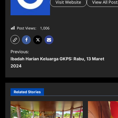
Visit Website
View All Post
Post Views:
1,006
P
Previous:
Ibadah Harian Keluarga GKPS: Rabu, 13 Maret
o
2024
s
t
n
Related Stories
a
v