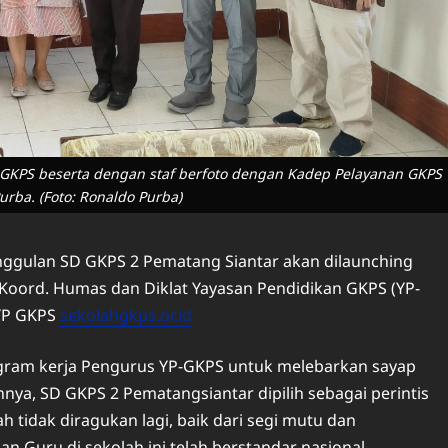
GKPS beserta dengan staf berfoto dengan Kadep Pelayanan GKPS
 Purba. (Foto: Ronaldo Purba)
nggulan SD GKPS 2 Pematang Siantar akan dilaunching
 Koord. Humas dan Diklat Yayasan Pendidikan GKPS (YP-
 YP GKPS
sekolahgkps.or.id
ram kerja Pengurus YP-GKPS untuk melebarkan sayap
ya, SD GKPS 2 Pematangsiantar dipilih sebagai perintis
h tidak diragukan lagi, baik dari segi mutu dan
n Guru di sekolah ini telah berstandar nasional,