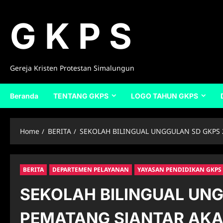
Skip
to
G K P S
content
Gereja Kristen Protestan Simalungun
Beranda
TENTANG GKPS
LOGO TAHUN GKPS
Home
BERITA
SEKOLAH BILINGUAL UNGGULAN SD GKPS 
BERITA
DEPARTEMEN PELAYANAN
YAYASAN PENDIDIKAN GKPS
SEKOLAH BILINGUAL UNG
PEMATANG SIANTAR AKA