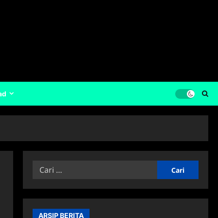
ad
Cari
untuk:
ARSIP BERITA