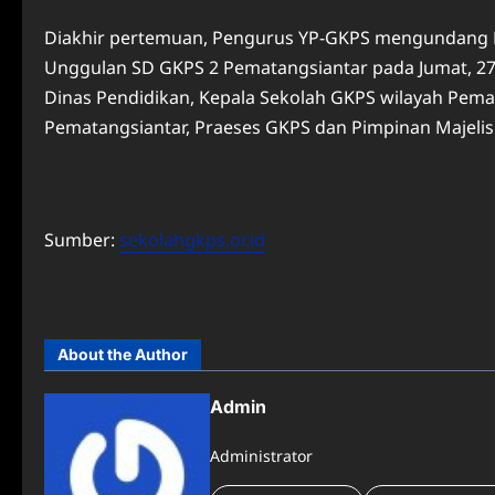
Diakhir pertemuan, Pengurus YP-GKPS mengundang P
Unggulan SD GKPS 2 Pematangsiantar pada Jumat, 2
Dinas Pendidikan, Kepala Sekolah GKPS wilayah Pemat
Pematangsiantar, Praeses GKPS dan Pimpinan Majeli
Sumber:
sekolahgkps.or.id
About the Author
Admin
Administrator