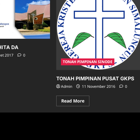
HITA DA
et 2017
0
TONAH PIMPINAN SINODE
ad
re
ut
TONAH PIMPINAN PUSAT GKPS
ANG
Admin
11 November 2016
0
PA
A
Read
Read More
more
about
TONAH
PIMPINAN
PUSAT
GKPS