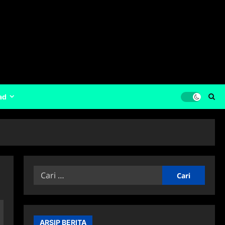
ad
Cari
untuk:
ARSIP BERITA