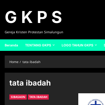
Skip
to
G K P S
content
Gereja Kristen Protestan Simalungun
Beranda
TENTANG GKPS
LOGO TAHUN GKPS
Home
tata ibadah
tata ibadah
SIBASAON
TATA IBADAH