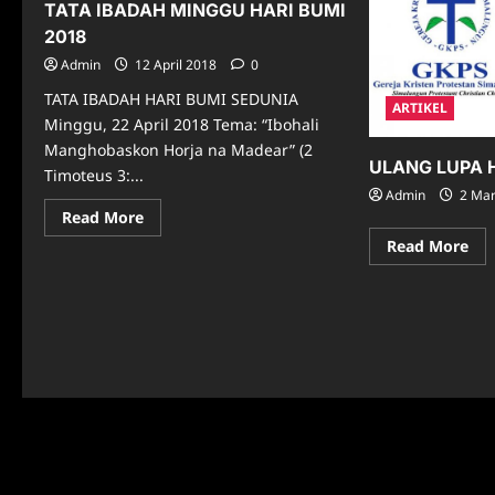
TATA IBADAH MINGGU HARI BUMI
2018
Admin
12 April 2018
0
TATA IBADAH HARI BUMI SEDUNIA
ARTIKEL
Minggu, 22 April 2018 Tema: “Ibohali
Manghobaskon Horja na Madear” (2
ULANG LUPA 
Timoteus 3:...
Admin
2 Mar
Read
Read More
more
Re
Read More
about
mo
TATA
abo
IBADAH
UL
MINGGU
LU
HARI
HIT
BUMI
DA
2018