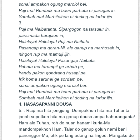
sonai ampakon ogung marolol bei.
Puji ma! Rumbuk ma baen parhata ni parugas in.
Sombah ma! Marhiteihon ni doding na lurlur ijin.
Puji ma Naibatanta, Sipargogoh na tarsulur in,
parsimada harajaon in,
Haleluya! Haleluya! Puji ma Naibata.
Pasangap ma goran-Ni, ale ganup na marhosah in,
ningon rup ma mamuji ijin.
Haleluya! Haleluya! Pasangap Naibata.
Pahata ma tarompit ge arbab pe,
irandu pakon gondrang husapi pe.
Irik homa sarunei ge sordam pe,
sonai ampakon ogung marolol bei.
Puji ma! Rumbuk ma baen parhata ni parugas in.
Sombah ma! Marhiteihon ni doding na lurlur ijin.
HASASAPANNI DOUSA
: Riap ma hita jongjong! Dompakhon hita ma Tuhanta
janah sopotkon hita ma ganup dousa ampa hahuranganta!
Ham ale Tuhan, roh do nuan hanami kuria-Mu
mandompakhon Ham. Talar do ganup goluh nami bani
panonggor-Mu, otik pe lang adong na lingod. Mangaku do