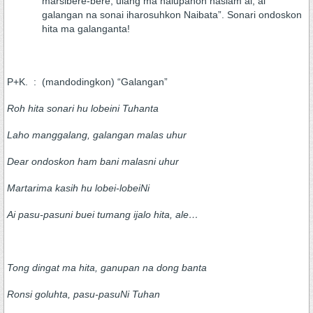
marsibere-bere, ulang ma halupahon nasiam ai, ai
galangan na sonai iharosuhkon Naibata”. Sonari ondoskon
hita ma galanganta!
P+K. : (mandodingkon) “Galangan”
Roh hita sonari hu lobeini Tuhanta
Laho manggalang, galangan malas uhur
Dear ondoskon ham bani malasni uhur
Martarima kasih hu lobei-lobeiNi
Ai pasu-pasuni buei tumang ijalo hita, ale…
Tong dingat ma hita, ganupan na dong banta
Ronsi goluhta, pasu-pasuNi Tuhan