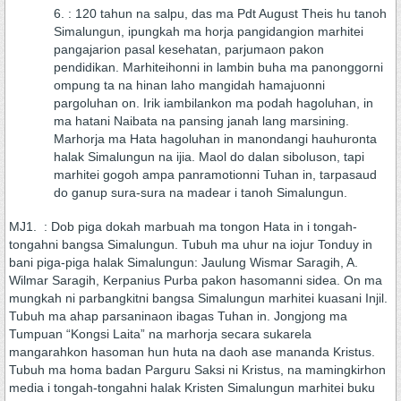
: 120 tahun na salpu, das ma Pdt August Theis hu tanoh
Simalungun, ipungkah ma horja pangidangion marhitei
pangajarion pasal kesehatan, parjumaon pakon
pendidikan. Marhiteihonni in lambin buha ma panonggorni
ompung ta na hinan laho mangidah hamajuonni
pargoluhan on. Irik iambilankon ma podah hagoluhan, in
ma hatani Naibata na pansing janah lang marsining.
Marhorja ma Hata hagoluhan in manondangi hauhuronta
halak Simalungun na ijia. Maol do dalan siboluson, tapi
marhitei gogoh ampa panramotionni Tuhan in, tarpasaud
do ganup sura-sura na madear i tanoh Simalungun.
MJ1. : Dob piga dokah marbuah ma tongon Hata in i tongah-
tongahni bangsa Simalungun. Tubuh ma uhur na iojur Tonduy in
bani piga-piga halak Simalungun: Jaulung Wismar Saragih, A.
Wilmar Saragih, Kerpanius Purba pakon hasomanni sidea. On ma
mungkah ni parbangkitni bangsa Simalungun marhitei kuasani Injil.
Tubuh ma ahap parsaninaon ibagas Tuhan in. Jongjong ma
Tumpuan “Kongsi Laita” na marhorja secara sukarela
mangarahkon hasoman hun huta na daoh ase mananda Kristus.
Tubuh ma homa badan Parguru Saksi ni Kristus, na mamingkirhon
media i tongah-tongahni halak Kristen Simalungun marhitei buku