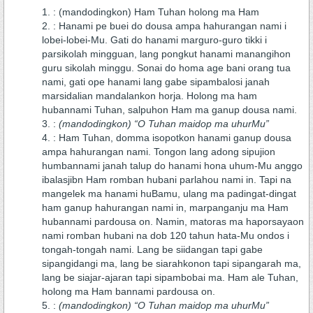
: (mandodingkon) Ham Tuhan holong ma Ham
: Hanami pe buei do dousa ampa hahurangan nami i
lobei-lobei-Mu. Gati do hanami marguro-guro tikki i
parsikolah mingguan, lang pongkut hanami manangihon
guru sikolah minggu. Sonai do homa age bani orang tua
nami, gati ope hanami lang gabe sipambalosi janah
marsidalian mandalankon horja. Holong ma ham
hubannami Tuhan, salpuhon Ham ma ganup dousa nami.
:
(mandodingkon) “O Tuhan maidop ma uhurMu”
: Ham Tuhan, domma isopotkon hanami ganup dousa
ampa hahurangan nami. Tongon lang adong sipujion
humbannami janah talup do hanami hona uhum-Mu anggo
ibalasjibn Ham romban hubani parlahou nami in. Tapi na
mangelek ma hanami huBamu, ulang ma padingat-dingat
ham ganup hahurangan nami in, marpanganju ma Ham
hubannami pardousa on. Namin, matoras ma haporsayaon
nami romban hubani na dob 120 tahun hata-Mu ondos i
tongah-tongah nami. Lang be siidangan tapi gabe
sipangidangi ma, lang be siarahkonon tapi sipangarah ma,
lang be siajar-ajaran tapi sipambobai ma. Ham ale Tuhan,
holong ma Ham bannami pardousa on.
:
(mandodingkon) “O Tuhan maidop ma uhurMu”