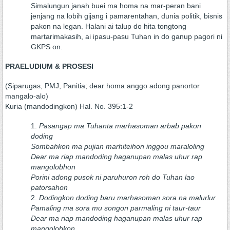
Simalungun janah buei ma homa na mar-peran bani
jenjang na lobih gijang i pamarentahan, dunia politik, bisnis
pakon na legan. Halani ai talup do hita tongtong
martarimakasih, ai ipasu-pasu Tuhan in do ganup pagori ni
GKPS on.
PRAELUDIUM & PROSESI
(Siparugas, PMJ, Panitia; dear homa anggo adong panortor
mangalo-alo)
Kuria (mandodingkon) Hal. No. 395:1-2
Pasangap ma Tuhanta marhasoman arbab pakon
doding
Sombahkon ma pujian marhiteihon inggou maraloling
Dear ma riap mandoding haganupan malas uhur rap
mangolobhon
Porini adong pusok ni paruhuron roh do Tuhan lao
patorsahon
Dodingkon doding baru marhasoman sora na malurlur
Pamaling ma sora mu songon parmaling ni taur-taur
Dear ma riap mandoding haganupan malas uhur rap
mangolobkon