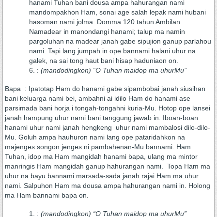
hanami Tuhan bani dousa ampa hahurangan nami
mandompakhon Ham, sonai age salah lepak nami hubani
hasoman nami jolma. Domma 120 tahun Ambilan
Namadear in manondangi hanami; talup ma namin
pargoluhan na madear janah gabe sipujion ganup parlahou
nami. Tapi lang jumpah in ope bannami halani uhur na
galek, na sai tong haut bani hisap haduniaon on.
:
(mandodingkon) “O Tuhan maidop ma uhurMu”
Bapa : Ipatotap Ham do hanami gabe sipambobai janah siusihan
bani keluarga nami bei, ambahni ai idilo Ham do hanami ase
parsimada bani horja i tongah-tongahni kuria-Mu. Hotop ope lansei
janah hampung uhur nami bani tanggung jawab in. Iboan-boan
hanami uhur nami janah hengkeng uhur nami mambalosi dilo-dilo-
Mu. Goluh ampa hauhuron nami lang ope pataridahkon na
majenges songon jenges ni pambahenan-Mu bannami. Ham
Tuhan, idop ma Ham mangidah hanami bapa, ulang ma mintor
manringis Ham mangidah ganup hahurangan nami. Topa Ham ma
uhur na bayu bannami marsada-sada janah rajai Ham ma uhur
nami. Salpuhon Ham ma dousa ampa hahurangan nami in. Holong
ma Ham bannami bapa on.
:
(mandodingkon) “O Tuhan maidop ma uhurMu”