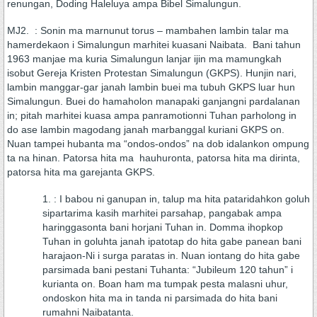
renungan, Doding Haleluya ampa Bibel Simalungun.
MJ2. : Sonin ma marnunut torus – mambahen lambin talar ma
hamerdekaon i Simalungun marhitei kuasani Naibata. Bani tahun
1963 manjae ma kuria Simalungun lanjar ijin ma mamungkah
isobut Gereja Kristen Protestan Simalungun (GKPS). Hunjin nari,
lambin manggar-gar janah lambin buei ma tubuh GKPS luar hun
Simalungun. Buei do hamaholon manapaki ganjangni pardalanan
in; pitah marhitei kuasa ampa panramotionni Tuhan parholong in
do ase lambin magodang janah marbanggal kuriani GKPS on.
Nuan tampei hubanta ma “ondos-ondos” na dob idalankon ompung
ta na hinan. Patorsa hita ma hauhuronta, patorsa hita ma dirinta,
patorsa hita ma garejanta GKPS.
: I babou ni ganupan in, talup ma hita pataridahkon goluh
sipartarima kasih marhitei parsahap, pangabak ampa
haringgasonta bani horjani Tuhan in. Domma ihopkop
Tuhan in goluhta janah ipatotap do hita gabe panean bani
harajaon-Ni i surga paratas in. Nuan iontang do hita gabe
parsimada bani pestani Tuhanta: “Jubileum 120 tahun” i
kurianta on. Boan ham ma tumpak pesta malasni uhur,
ondoskon hita ma in tanda ni parsimada do hita bani
rumahni Naibatanta.