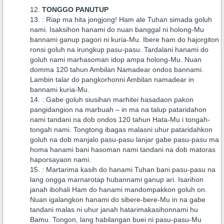
TONGGO PANUTUP
: Riap ma hita jongjong! Ham ale Tuhan simada goluh
nami. Isaksihon hanami do nuan banggal ni holong-Mu
bannami ganup pagori ni kuria-Mu. Ibere ham do hajorgiton
ronsi goluh na irungkup pasu-pasu. Tardalani hanami do
goluh nami marhasoman idop ampa holong-Mu. Nuan
domma 120 tahun Ambilan Namadear ondos bannami.
Lambin talar do pangkorhonni Ambilan namadear in
bannami kuria-Mu.
: Gabe goluh siusihan marhitei hasadaon pakon
pangidangion na marbuah – in ma na talup pataridahon
nami tandani na dob ondos 120 tahun Hata-Mu i tongah-
tongah nami. Tongtong ibagas malasni uhur pataridahkon
goluh na dob manjalo pasu-pasu lanjar gabe pasu-pasu ma
homa hanami bani hasoman nami tandani na dob matoras
haporsayaon nami.
: Martarima kasih do hanami Tuhan bani pasu-pasu na
lang ongga marnarotap hubannami ganup ari. Isarihon
janah ibohali Ham do hanami mandompakkon goluh on.
Nuan igalangkon hanami do sibere-bere-Mu in na gabe
tandani malas ni uhur janah hatarimakasihonnami hu
Bamu. Tongon, lang habilangan buei ni pasu-pasu-Mu