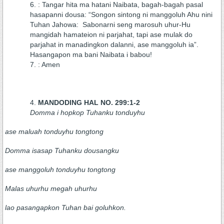
: Tangar hita ma hatani Naibata, bagah-bagah pasal
hasapanni dousa: “Songon sintong ni manggoluh Ahu nini
Tuhan Jahowa: Sabonarni seng marosuh uhur-Hu
mangidah hamateion ni parjahat, tapi ase mulak do
parjahat in manadingkon dalanni, ase manggoluh ia”.
Hasangapon ma bani Naibata i babou!
: Amen
MANDODING HAL NO. 299:1-2
Domma i hopkop Tuhanku tonduyhu
ase maluah tonduyhu tongtong
Domma isasap Tuhanku dousangku
ase manggoluh tonduyhu tongtong
Malas uhurhu megah uhurhu
lao pasangapkon Tuhan bai goluhkon.