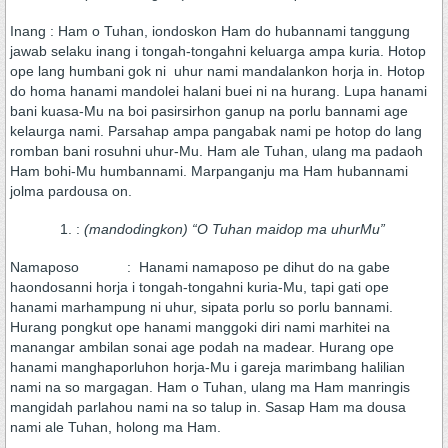
Inang : Ham o Tuhan, iondoskon Ham do hubannami tanggung
jawab selaku inang i tongah-tongahni keluarga ampa kuria. Hotop
ope lang humbani gok ni uhur nami mandalankon horja in. Hotop
do homa hanami mandolei halani buei ni na hurang. Lupa hanami
bani kuasa-Mu na boi pasirsirhon ganup na porlu bannami age
kelaurga nami. Parsahap ampa pangabak nami pe hotop do lang
romban bani rosuhni uhur-Mu. Ham ale Tuhan, ulang ma padaoh
Ham bohi-Mu humbannami. Marpanganju ma Ham hubannami
jolma pardousa on.
:
(mandodingkon) “O Tuhan maidop ma uhurMu”
Namaposo : Hanami namaposo pe dihut do na gabe
haondosanni horja i tongah-tongahni kuria-Mu, tapi gati ope
hanami marhampung ni uhur, sipata porlu so porlu bannami.
Hurang pongkut ope hanami manggoki diri nami marhitei na
manangar ambilan sonai age podah na madear. Hurang ope
hanami manghaporluhon horja-Mu i gareja marimbang halilian
nami na so margagan. Ham o Tuhan, ulang ma Ham manringis
mangidah parlahou nami na so talup in. Sasap Ham ma dousa
nami ale Tuhan, holong ma Ham.