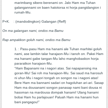
marimbang sibere-berenami on. Jalo Ham ma Tuhan
galangannami on baen hatotorsa ni horja pangidangion i
rumah-Mu.
P+K. : (mandodingkon) Galangan (Reff)
On ma galangan nami, ondos ma Bamu
Rap ampakkon goluh nami, ondos ma Bamu
: Pasu-pasu Ham ma hanami ale Tuhan marhitei goluh
nami, ase lambin talar harajaon-Mu i tanoh on. Pakei Ham
ma hanami gabe tangan-Mu laho manghobaskon horja
pararatkon harajaon-Mu.
“Ham Bapanami na i nagori atas. Sai napapansing ma
goran-Mu! Sai roh ma harajaon-Mu. Sai saud ma harosuh
ni uhur-Mu i nagori tongah on songon na i nagoni atas!
Bere Ham ma bannami sadari on hagoluhan ari-ari. Sasap
Ham ma dousanami songon panasap nami bani dousa ni
hasoman na mardousa dompak hanami! Ulang hanami
bobai Ham hu parlajouan! Paluah Ham ma hanami hun
bani pangagou!”