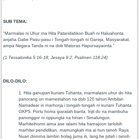
SUB TEMA:
“Marmalas ni Uhur ma Hita Pataridahkon Buah ni Haluahonta
anjaha Gabe Pasu-pasu i Tongah-tongah ni Gareja, Masyarakat,
ampa Negara Tanda ni na dob Matoras Haporsayaonta.”
(1 Tessalonika 5:16-18; Jesaya 9:2; Psalmen 118:24)
DILO-DILO:
Hita ganupan kuriani Tuhanta, marmalasni uhur do hita
panorang on mamestahon na dob 120 tahun Ambilan
Namadear in marhorja i tongah-tongah ni kuriani Tuhanta
GKPS. Porlu homa iparatah banta: Injil do na mambuha
panonggor ni oppungta na hinan i Simalungun.
Marhiteihonni aima ase ialami hita hamajuon tarlobih
marhitei pendidikan, mamungkah ma ai hun tanoh Raya.
Nuan domma lambin bolag juma in, lang be pitah i tanoh