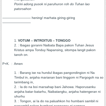
Porini adong pusok ni paruhuron roh do Tuhan lao
patorsahon
————————– hening/ marhata giring-giring
————————–
VOTUM – INTROITUS – TONGGO
: Ibagas goranni Naibata Bapa pakon Tuhan Jesus
Kristus ampa Tonduy Napansing, sitompa langit pakon
tanoh on.
P+K. : Amen
: Barang ise na hundul ibagas pangondingion ni Na
Timbul in, anjaha marianan bani linggom ni Pargogoh na so
tarimbang in,
: Ia do na boi marsahap bani Jahowa: Haporusanku
anjaha batar-batarhu, Naibatangku, anjaha hatengeran ni
uhurhu
: Tongon, ai Ia do na paluahkon ho humbani sambil ni
parsambil pakon humbani pangagou ni sampar.