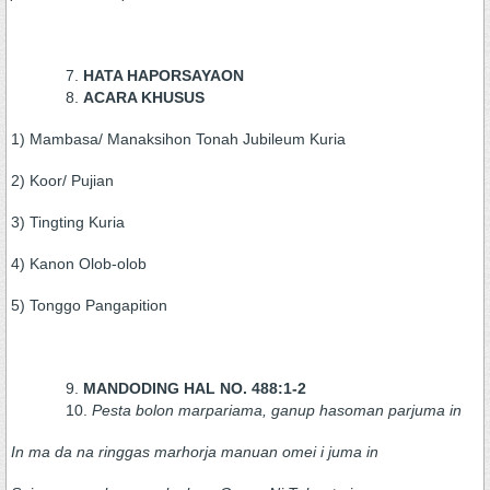
HATA HAPORSAYAON
ACARA KHUSUS
1) Mambasa/ Manaksihon Tonah Jubileum Kuria
2) Koor/ Pujian
3) Tingting Kuria
4) Kanon Olob-olob
5) Tonggo Pangapition
MANDODING HAL NO. 488:1-2
Pesta bolon marpariama, ganup hasoman parjuma in
In ma da na ringgas marhorja manuan omei i juma in