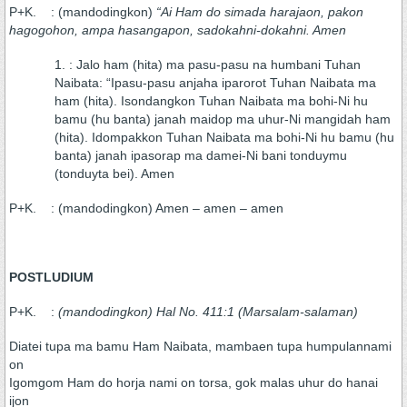
P+K. : (mandodingkon)
“Ai Ham do simada harajaon, pakon
hagogohon, ampa hasangapon, sadokahni-dokahni. Amen
: Jalo ham (hita) ma pasu-pasu na humbani Tuhan
Naibata: “Ipasu-pasu anjaha iparorot Tuhan Naibata ma
ham (hita). Isondangkon Tuhan Naibata ma bohi-Ni hu
bamu (hu banta) janah maidop ma uhur-Ni mangidah ham
(hita). Idompakkon Tuhan Naibata ma bohi-Ni hu bamu (hu
banta) janah ipasorap ma damei-Ni bani tonduymu
(tonduyta bei). Amen
P+K. : (mandodingkon) Amen – amen – amen
POSTLUDIUM
P+K. :
(mandodingkon) Hal No. 411:1 (Marsalam-salaman)
Diatei tupa ma bamu Ham Naibata, mambaen tupa humpulannami
on
Igomgom Ham do horja nami on torsa, gok malas uhur do hanai
ijon