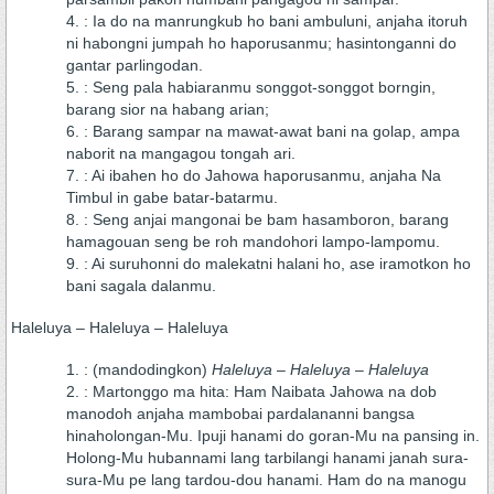
: Ia do na manrungkub ho bani ambuluni, anjaha itoruh
ni habongni jumpah ho haporusanmu; hasintonganni do
gantar parlingodan.
: Seng pala habiaranmu songgot-songgot borngin,
barang sior na habang arian;
: Barang sampar na mawat-awat bani na golap, ampa
naborit na mangagou tongah ari.
: Ai ibahen ho do Jahowa haporusanmu, anjaha Na
Timbul in gabe batar-batarmu.
: Seng anjai mangonai be bam hasamboron, barang
hamagouan seng be roh mandohori lampo-lampomu.
: Ai suruhonni do malekatni halani ho, ase iramotkon ho
bani sagala dalanmu.
Haleluya – Haleluya – Haleluya
: (mandodingkon)
Haleluya – Haleluya – Haleluya
: Martonggo ma hita: Ham Naibata Jahowa na dob
manodoh anjaha mambobai pardalananni bangsa
hinaholongan-Mu. Ipuji hanami do goran-Mu na pansing in.
Holong-Mu hubannami lang tarbilangi hanami janah sura-
sura-Mu pe lang tardou-dou hanami. Ham do na manogu