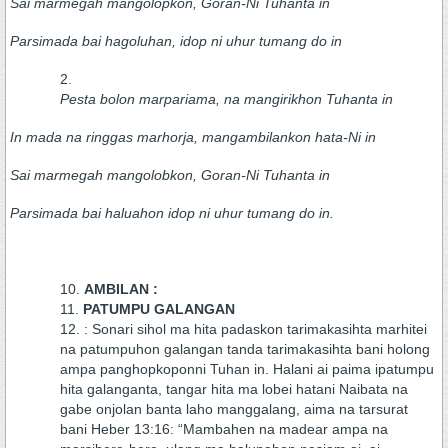
Sai marmegah mangolopkon, Goran-Ni Tuhanta in
Parsimada bai hagoluhan, idop ni uhur tumang do in
Pesta bolon marpariama, na mangirikhon Tuhanta in
In mada na ringgas marhorja, mangambilankon hata-Ni in
Sai marmegah mangolobkon, Goran-Ni Tuhanta in
Parsimada bai haluahon idop ni uhur tumang do in.
AMBILAN :
PATUMPU GALANGAN
: Sonari sihol ma hita padaskon tarimakasihta marhitei
na patumpuhon galangan tanda tarimakasihta bani holong
ampa panghopkoponni Tuhan in. Halani ai paima ipatumpu
hita galanganta, tangar hita ma lobei hatani Naibata na
gabe onjolan banta laho manggalang, aima na tarsurat
bani Heber 13:16: “Mambahen na madear ampa na