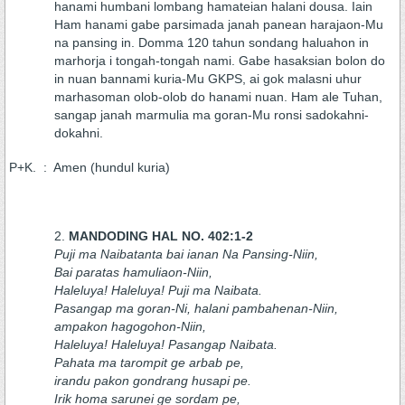
hanami humbani lombang hamateian halani dousa. Iain
Ham hanami gabe parsimada janah panean harajaon-Mu
na pansing in. Domma 120 tahun sondang haluahon in
marhorja i tongah-tongah nami. Gabe hasaksian bolon do
in nuan bannami kuria-Mu GKPS, ai gok malasni uhur
marhasoman olob-olob do hanami nuan. Ham ale Tuhan,
sangap janah marmulia ma goran-Mu ronsi sadokahni-
dokahni.
P+K. : Amen (hundul kuria)
MANDODING HAL NO. 402:1-2
Puji ma Naibatanta bai ianan Na Pansing-Niin,
Bai paratas hamuliaon-Niin,
Haleluya! Haleluya! Puji ma Naibata.
Pasangap ma goran-Ni, halani pambahenan-Niin,
ampakon hagogohon-Niin,
Haleluya! Haleluya! Pasangap Naibata.
Pahata ma tarompit ge arbab pe,
irandu pakon gondrang husapi pe.
Irik homa sarunei ge sordam pe,