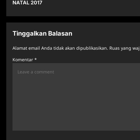
NATAL 2017
s
t
n
Tinggalkan Balasan
a
Alamat email Anda tidak akan dipublikasikan.
Ruas yang waj
v
Komentar
*
i
g
a
t
i
o
n