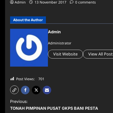
Admin
13 November 2017
0 comments
About the Author
Admin
Administrator
Visit Website
View All Post
Post Views:
701
P
Previous:
TONAH PIMPINAN PUSAT GKPS BANI PESTA
o