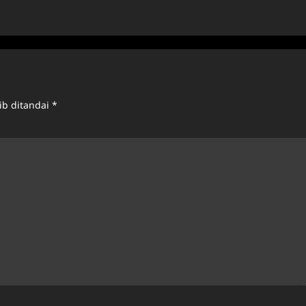
ib ditandai
*