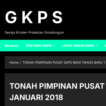
Skip
to
G K P S
content
Gereja Kristen Protestan Simalungun
Beranda
TENTANG GKPS
LOGO TAHUN GKPS
Home
TONAH PIMPINAN PUSAT GKPS BANI TAHUN BARU 1 
TONAH PIMPINAN PUSAT 
JANUARI 2018