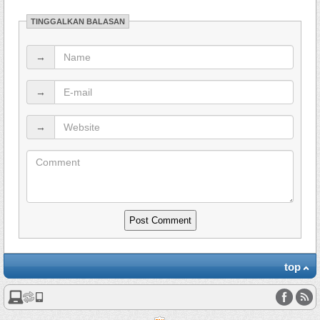
TINGGALKAN BALASAN
→
→
→
top