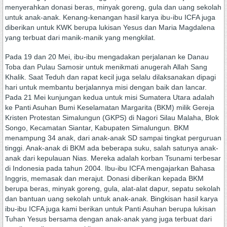
menyerahkan donasi beras, minyak goreng, gula dan uang sekolah
untuk anak-anak. Kenang-kenangan hasil karya ibu-ibu ICFA juga
diberikan untuk KWK berupa lukisan Yesus dan Maria Magdalena
yang terbuat dari manik-manik yang mengkilat.
Pada 19 dan 20 Mei, ibu-ibu mengadakan perjalanan ke Danau
Toba dan Pulau Samosir untuk menikmati anugerah Allah Sang
Khalik. Saat Teduh dan rapat kecil juga selalu dilaksanakan dipagi
hari untuk membantu berjalannya misi dengan baik dan lancar.
Pada 21 Mei kunjungan kedua untuk misi Sumatera Utara adalah
ke Panti Asuhan Bumi Keselamatan Margarita (BKM) milik Gereja
Kristen Protestan Simalungun (GKPS) di Nagori Silau Malaha, Blok
Songo, Kecamatan Siantar, Kabupaten Simalungun. BKM
menampung 34 anak, dari anak-anak SD sampai tingkat perguruan
tinggi. Anak-anak di BKM ada beberapa suku, salah satunya anak-
anak dari kepulauan Nias. Mereka adalah korban Tsunami terbesar
di Indonesia pada tahun 2004. Ibu-ibu ICFA mengajarkan Bahasa
Inggris, memasak dan merajut. Donasi diberikan kepada BKM
berupa beras, minyak goreng, gula, alat-alat dapur, sepatu sekolah
dan bantuan uang sekolah untuk anak-anak. Bingkisan hasil karya
ibu-ibu ICFA juga kami berikan untuk Panti Asuhan berupa lukisan
Tuhan Yesus bersama dengan anak-anak yang juga terbuat dari