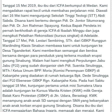
Tanggal 15 Mei 2019, ibu-ibu dari ICFA berkumpul di Medan. Kami
mengadakan rapat kecil untuk membahas perjalanan misi. Diawali
dari 16 Mei kami mengunjungi Sekolah Tinggi Teologi (STT) Abdi
Sabda. Disana kami bertemu dengan Pdt. Dr. Jontor Situmorang
dan Pdt. Dr. Jon Riahman Sipayung. Kedua Bapak Pendeta ini
pernah berkhotbah di gereja ICFA di Ibadah Minggu dan juga
mengikuti Pelatihan Rekonsiliasi (kursus singkat) di Adelaide.
Tanggal 17 Mei, Pdt. Lestari Sembiring, STh. dari GBKP Runggun
Mardinding Klasis Sinabun membawa kami untuk kunjungan ke
Desa Tiganderket. Kami memberikan semangat dan berdoa
bersama dengan para penduduk yang terkena musibah erupsi
gunung Sinabung. Malam hari kami mengikuti Perpulungen Jabu
Jabu (PJJ) yang sudah diorganisir oleh Pdt. Suenita Sinulingga,
MTh / Ketua Umum BPP. Moria (Komisi Perempuan GBKP) di
Kabanjahe yang diadakan di rumah keluarga Bpk. Dede Sinulingga
dari PJJ Ebeneser GBKP Rgn. Kabanjahe Kota. Pada hari Sabtu
tanggal 18 Mei, kunjungan pertama untuk misi Sumatera Utara
adalah kunjungan ke Kursus Wanita Kristen (KWK) milik Gereja
Batak Karo Protestan (GBKP) di Jln. Udara, Berastagi. KWK
menampung anak-anak SD sampai dengan SMA yang kebanyakan
anak-anak korban erupsi gunung Sinabung. Disana ibu-ibu dari
ICFA mengajarkan Bahasa Inggris, memasak dan merajut. Kami