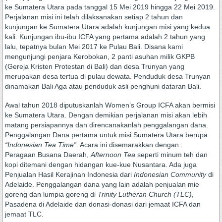
ke Sumatera Utara pada tanggal 15 Mei 2019 hingga 22 Mei 2019.
Perjalanan misi ini telah dilaksanakan setiap 2 tahun dan
kunjungan ke Sumatera Utara adalah kunjungan misi yang kedua
kali. Kunjungan ibu-ibu ICFA yang pertama adalah 2 tahun yang
lalu, tepatnya bulan Mei 2017 ke Pulau Bali. Disana kami
mengunjungi penjara Kerobokan, 2 panti asuhan milik GKPB
(Gereja Kristen Protestan di Bali) dan desa Trunyan yang
merupakan desa tertua di pulau dewata. Penduduk desa Trunyan
dinamakan Bali Aga atau penduduk asli penghuni dataran Bali.
Awal tahun 2018 diputuskanlah Women’s Group ICFA akan bermisi
ke Sumatera Utara. Dengan demikian perjalanan misi akan lebih
matang persiapannya dan direncanakanlah penggalangan dana.
Penggalangan Dana pertama untuk misi Sumatera Utara berupa
“Indonesia
n
Tea Time”
. Acara ini disemarakkan dengan :
Peragaan Busana Daerah,
A
fternoon
T
ea
seperti minum teh dan
kopi ditemani dengan hidangan kue-kue Nusantara. Ada juga
Penjualan Hasil Kerajinan Indonesia dari
Indonesian
C
ommunity
di
Adelaide. Penggalangan dana yang lain adalah penjualan mie
goreng dan lumpia goreng di
Trinity Lutheran Church
(TLC)
,
Pasadena di Adelaide dan donasi-donasi dari jemaat ICFA dan
jemaat TLC.