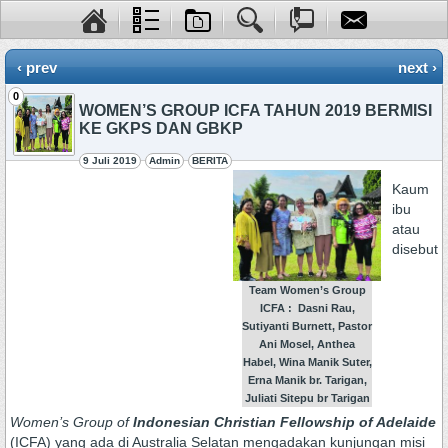
‹ prev
next ›
0
WOMEN’S GROUP ICFA TAHUN 2019 BERMISI
KE GKPS DAN GBKP
9 Juli 2019
Admin
BERITA
Kaum
ibu
atau
disebut
Team Women’s Group
ICFA
: Dasni Rau,
Sutiyanti Burnett, Pastor
Ani Mosel, Anthea
Habel, Wina Manik Suter,
Erna Manik br. Tarigan,
Juliati Sitepu br Tarigan
Women’s
G
roup of
Indonesian Christian Fellowship of Adelaide
(ICFA) yang ada di Australia Selatan mengadakan kunjungan misi