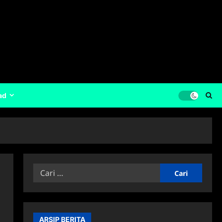
ad
Cari
untuk:
u
ARSIP BERITA