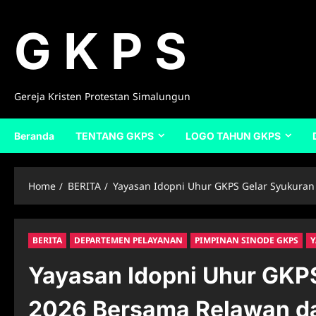
Skip
to
G K P S
content
Gereja Kristen Protestan Simalungun
Beranda
TENTANG GKPS
LOGO TAHUN GKPS
Home
BERITA
Yayasan Idopni Uhur GKPS Gelar Syukuran
BERITA
DEPARTEMEN PELAYANAN
PIMPINAN SINODE GKPS
Y
Yayasan Idopni Uhur GKP
2026 Bersama Relawan da