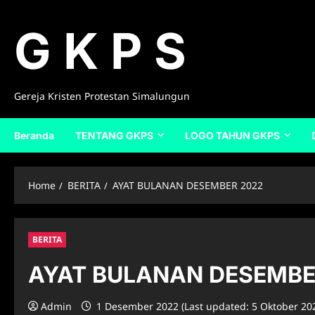
Skip
to
G K P S
content
Gereja Kristen Protestan Simalungun
Beranda
TENTANG GKPS
LOGO TAHUN GKPS
Home
BERITA
AYAT BULANAN DESEMBER 2022
BERITA
AYAT BULANAN DESEMBE
Admin
1 Desember 2022 (Last updated: 5 Oktober 20