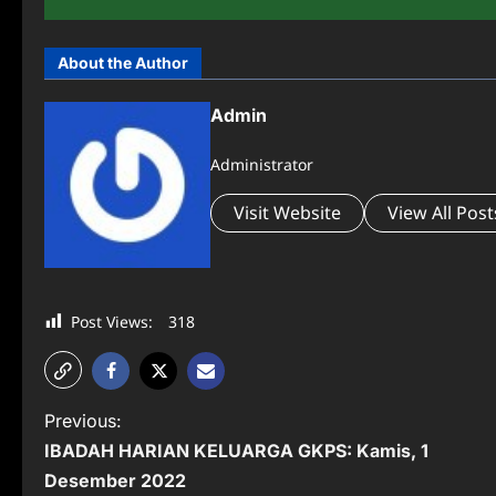
About the Author
Admin
Administrator
Visit Website
View All Post
Post Views:
318
P
Previous:
IBADAH HARIAN KELUARGA GKPS: Kamis, 1
o
Desember 2022