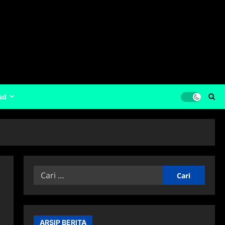
ad
Cari
untuk:
ARSIP BERITA