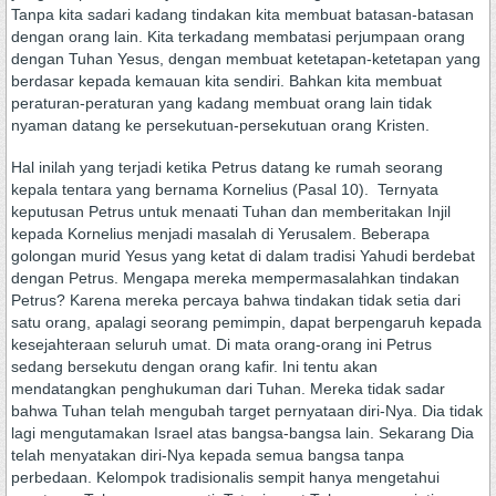
Tanpa kita sadari kadang tindakan kita membuat batasan-batasan
dengan orang lain. Kita terkadang membatasi perjumpaan orang
dengan Tuhan Yesus, dengan membuat ketetapan-ketetapan yang
berdasar kepada kemauan kita sendiri. Bahkan kita membuat
peraturan-peraturan yang kadang membuat orang lain tidak
nyaman datang ke persekutuan-persekutuan orang Kristen.
Hal inilah yang terjadi ketika Petrus datang ke rumah seorang
kepala tentara yang bernama Kornelius (Pasal 10). Ternyata
keputusan Petrus untuk menaati Tuhan dan memberitakan Injil
kepada Kornelius menjadi masalah di Yerusalem. Beberapa
golongan murid Yesus yang ketat di dalam tradisi Yahudi berdebat
dengan Petrus. Mengapa mereka mempermasalahkan tindakan
Petrus? Karena mereka percaya bahwa tindakan tidak setia dari
satu orang, apalagi seorang pemimpin, dapat berpengaruh kepada
kesejahteraan seluruh umat. Di mata orang-orang ini Petrus
sedang bersekutu dengan orang kafir. Ini tentu akan
mendatangkan penghukuman dari Tuhan. Mereka tidak sadar
bahwa Tuhan telah mengubah target pernyataan diri-Nya. Dia tidak
lagi mengutamakan Israel atas bangsa-bangsa lain. Sekarang Dia
telah menyatakan diri-Nya kepada semua bangsa tanpa
perbedaan. Kelompok tradisionalis sempit hanya mengetahui