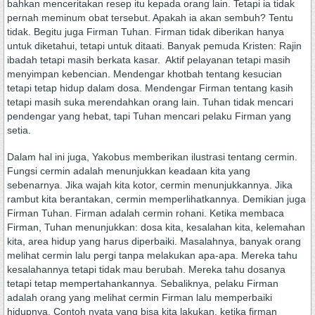
bahkan menceritakan resep itu kepada orang lain. Tetapi ia tidak
pernah meminum obat tersebut. Apakah ia akan sembuh? Tentu
tidak. Begitu juga Firman Tuhan. Firman tidak diberikan hanya
untuk diketahui, tetapi untuk ditaati. Banyak pemuda Kristen: Rajin
ibadah tetapi masih berkata kasar. Aktif pelayanan tetapi masih
menyimpan kebencian. Mendengar khotbah tentang kesucian
tetapi tetap hidup dalam dosa. Mendengar Firman tentang kasih
tetapi masih suka merendahkan orang lain. Tuhan tidak mencari
pendengar yang hebat, tapi Tuhan mencari pelaku Firman yang
setia.
Dalam hal ini juga, Yakobus memberikan ilustrasi tentang cermin.
Fungsi cermin adalah menunjukkan keadaan kita yang
sebenarnya. Jika wajah kita kotor, cermin menunjukkannya. Jika
rambut kita berantakan, cermin memperlihatkannya. Demikian juga
Firman Tuhan. Firman adalah cermin rohani. Ketika membaca
Firman, Tuhan menunjukkan: dosa kita, kesalahan kita, kelemahan
kita, area hidup yang harus diperbaiki. Masalahnya, banyak orang
melihat cermin lalu pergi tanpa melakukan apa-apa. Mereka tahu
kesalahannya tetapi tidak mau berubah. Mereka tahu dosanya
tetapi tetap mempertahankannya. Sebaliknya, pelaku Firman
adalah orang yang melihat cermin Firman lalu memperbaiki
hidupnya. Contoh nyata yang bisa kita lakukan, ketika firman