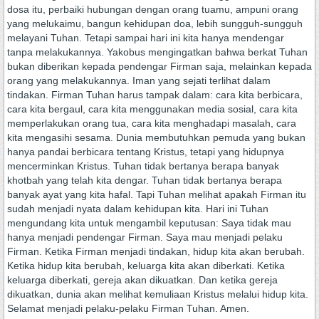
dosa itu, perbaiki hubungan dengan orang tuamu, ampuni orang
yang melukaimu, bangun kehidupan doa, lebih sungguh-sungguh
melayani Tuhan. Tetapi sampai hari ini kita hanya mendengar
tanpa melakukannya. Yakobus mengingatkan bahwa berkat Tuhan
bukan diberikan kepada pendengar Firman saja, melainkan kepada
orang yang melakukannya. Iman yang sejati terlihat dalam
tindakan. Firman Tuhan harus tampak dalam: cara kita berbicara,
cara kita bergaul, cara kita menggunakan media sosial, cara kita
memperlakukan orang tua, cara kita menghadapi masalah, cara
kita mengasihi sesama. Dunia membutuhkan pemuda yang bukan
hanya pandai berbicara tentang Kristus, tetapi yang hidupnya
mencerminkan Kristus. Tuhan tidak bertanya berapa banyak
khotbah yang telah kita dengar. Tuhan tidak bertanya berapa
banyak ayat yang kita hafal. Tapi Tuhan melihat apakah Firman itu
sudah menjadi nyata dalam kehidupan kita. Hari ini Tuhan
mengundang kita untuk mengambil keputusan: Saya tidak mau
hanya menjadi pendengar Firman. Saya mau menjadi pelaku
Firman. Ketika Firman menjadi tindakan, hidup kita akan berubah.
Ketika hidup kita berubah, keluarga kita akan diberkati. Ketika
keluarga diberkati, gereja akan dikuatkan. Dan ketika gereja
dikuatkan, dunia akan melihat kemuliaan Kristus melalui hidup kita.
Selamat menjadi pelaku-pelaku Firman Tuhan. Amen.