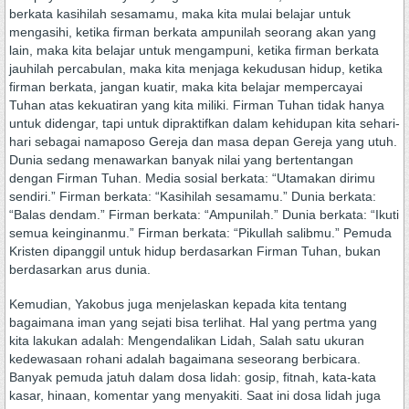
berkata kasihilah sesamamu, maka kita mulai belajar untuk
mengasihi, ketika firman berkata ampunilah seorang akan yang
lain, maka kita belajar untuk mengampuni, ketika firman berkata
jauhilah percabulan, maka kita menjaga kekudusan hidup, ketika
firman berkata, jangan kuatir, maka kita belajar mempercayai
Tuhan atas kekuatiran yang kita miliki. Firman Tuhan tidak hanya
untuk didengar, tapi untuk dipraktifkan dalam kehidupan kita sehari-
hari sebagai namaposo Gereja dan masa depan Gereja yang utuh.
Dunia sedang menawarkan banyak nilai yang bertentangan
dengan Firman Tuhan. Media sosial berkata: “Utamakan dirimu
sendiri.” Firman berkata: “Kasihilah sesamamu.” Dunia berkata:
“Balas dendam.” Firman berkata: “Ampunilah.” Dunia berkata: “Ikuti
semua keinginanmu.” Firman berkata: “Pikullah salibmu.” Pemuda
Kristen dipanggil untuk hidup berdasarkan Firman Tuhan, bukan
berdasarkan arus dunia.
Kemudian, Yakobus juga menjelaskan kepada kita tentang
bagaimana iman yang sejati bisa terlihat. Hal yang pertma yang
kita lakukan adalah: Mengendalikan Lidah, Salah satu ukuran
kedewasaan rohani adalah bagaimana seseorang berbicara.
Banyak pemuda jatuh dalam dosa lidah: gosip, fitnah, kata-kata
kasar, hinaan, komentar yang menyakiti. Saat ini dosa lidah juga