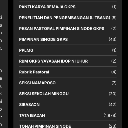
PANTI KARYA REMAJA GKPS
(1)
i
PENELITIAN DAN PENGEMBANGAN (LITBANG)
(5)
a
PESAN PASTORAL PIMPINAN SINODE GKPS
(2)
n
PIMPINAN SINODE GKPS
(43)
m
,
PPLMG
(1)
RBM GKPS YAYASAN IDOP NI UHUR
(2)
n
Rubrik Pastoral
(4)
a
SEKSI NAMAPOSO
(7)
.
k
SEKSI SEKOLAH MINGGU
(20)
i
SIBASAON
(42)
o
TATA IBADAH
(1,878)
e
h
TONAH PIMPINAN SINODE
(23)