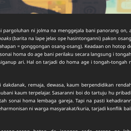
i pargoluhan ni jolma na menggejala bani panorang on, a
hoaks
(barita na lape jelas ope hasintonganni) pakon osang
rsahapan = gonggongan osang-osang). Keadaan on hotop d
, sonai homa do age bani perilaku secara langsung i tongah
iganup ari. Hal on tarjadi do homa age i tongah-tongah n
i dakdanak, remaja, dewasa, kaum berpendidikan rendah
ani kaum terpelajar. Sasaranni boi do tartuju hu pribadi
ah sonai homa lembaga gareja. Tapi na pasti kehadirann
harmonisan ni warga masyarakat/kuria, tarjadi konflik bai