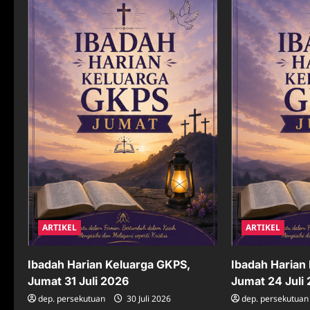
i
g
a
t
i
o
n
ARTIKEL
ARTIKEL
Ibadah Harian Keluarga GKPS,
Ibadah Harian
Jumat 31 Juli 2026
Jumat 24 Juli
dep. persekutuan
30 Juli 2026
dep. persekutuan