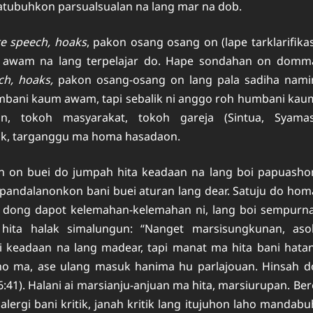
ubuhkon parsualsualan na lang mar na dob.
e speech, hoaks
, pakon osang osang on (lape tarklarifikas
m awam na lang terpelajar do. Hape sondahan on domm
ch, hoaks,
pakon osang-osang on lang pala sadiha nami
mbani kaum awam, tapi sebalik ni anggo roh humbani kau
n, tokoh masyarakat, tokoh gareja (Sintua, Syamas
nflik, targanggu ma homa hasadaon.
an on buei do jumpah hita keadaan na lang boi papuasho
i pandalanonkon bani buei aturan lang dear. Satuju do hom
ti dong dapot kelemahan-kelemahan ni, lang boi sempurna
i hita halak simalungun: “Nanget marsisungkunan, aso
 keadaan na lang madear, tapi manat ma hita bani hatan
o ma, ase ulang masuk hanima hu parlajouan. Hinsah d
:41). Halani ai marsianju-anjuan ma hita, marsiurupan. Ber
g alergi bani kritik, janah kritik lang itujuhon laho mandabu