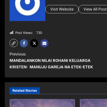
Visit Website
View All Post
Post Views:
730
P
Previous:
MANDALANKON NILAI ROHANI KELUARGA
o
KRISTEN: MANUJU GAREJA NA ETEK-ETEK
s
t
n
Related Stories
a
v