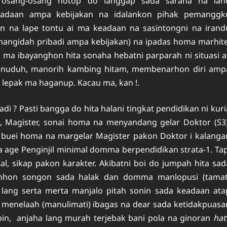
 osang-osang hotop do ianggap sada sarana na lah
eadaan ampa kebijakan na idalankon pihak pemanggk
n na lape tontu ai ma keadaan na sasintongni na irand
mangidah pribadi ampa kebijakan) na ipadas homa marhite
 ibayanghon hita sonaha hebatni parparah ni situasi ai
enuduh, manorih kambing hitam, membenarhon diri amp
lepak ma haganup. Kacau ma, kan !.
i ? Pasti bangga do hita halani tingkat pendidikan ni kuri
 Magister, sonai homa na menyandang gelar Doktor (S3)
buei homa na margelar Magister pakon Doktor i kalanga
a age Penginjil minimal domma berpendidikan strata-1. Tap
 sikap pakon karakter. Akibatni boi do jumpah hita sad
inhon songon sada halak dan domma manlopusi (tamat
u lang serta merta manjalo pitah sonin sada keadaan ata
na menelaah (manulimati) ibagas na dear sada ketidakpuasa
pin, anjaha lang murah terjebak bani pola na ginoran
hat