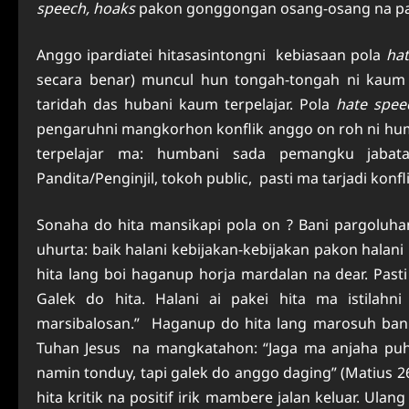
speech, hoaks
pakon gonggongan osang-osang na pat
Anggo ipardiatei hitasasintongni kebiasaan pola
hat
secara benar) muncul hun tongah-tongah ni kau
taridah das hubani kaum terpelajar. Pola
hate spee
pengaruhni mangkorhon konflik anggo on roh ni hu
terpelajar ma: humbani sada pemangku jabata
Pandita/Penginjil, tokoh public, pasti ma tarjadi ko
Sonaha do hita mansikapi pola on ? Bani pargoluh
uhurta: baik halani kebijakan-kebijakan pakon halan
hita lang boi haganup horja mardalan na dear. Pas
Galek do hita. Halani ai pakei hita ma istilahn
marsibalosan.” Haganup do hita lang marosuh bani
Tuhan Jesus na mangkatahon: “Jaga ma anjaha puh
namin tonduy, tapi galek do anggo daging” (Matius 26
hita kritik na positif irik mambere jalan keluar. Ulan