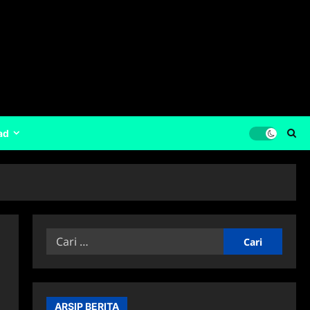
ad
Cari
untuk:
ARSIP BERITA