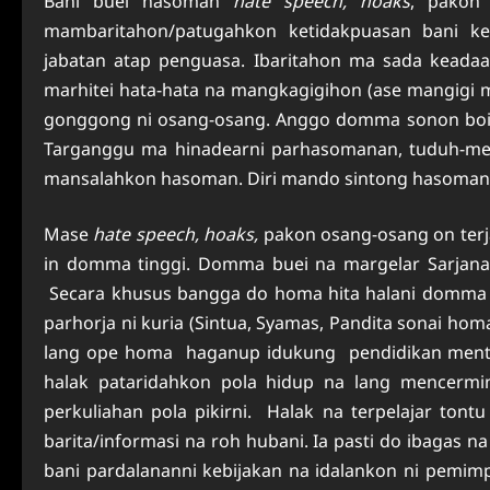
Bani buei hasoman
hate speech, hoaks
, pakon
mambaritahon/patugahkon ketidakpuasan bani k
jabatan atap penguasa. Ibaritahon ma sada keadaa
marhitei hata-hata na mangkagigihon (ase mangigi 
gonggong ni osang-osang. Anggo domma sonon boi ma
Targanggu ma hinadearni parhasomanan, tuduh-m
mansalahkon hasoman. Diri mando sintong hasoman 
Mase
hate speech, hoaks,
pakon osang-osang on terjad
in domma tinggi. Domma buei na margelar Sarjana,
Secara khusus bangga do homa hita halani domma 
parhorja ni kuria (Sintua, Syamas, Pandita sonai hom
lang ope homa haganup idukung pendidikan mental,
halak pataridahkon pola hidup na lang mencerm
perkuliahan pola pikirni. Halak na terpelajar tont
barita/informasi na roh hubani. Ia pasti do ibagas 
bani pardalananni kebijakan na idalankon ni pemim