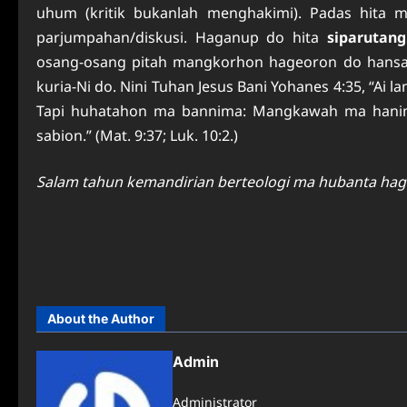
uhum (kritik bukanlah menghakimi). Padas hita m
parjumpahan/diskusi. Haganup do hita
siparutang
osang-osang pitah mangkorhon hageoron do hansa.
kuria-Ni do. Nini Tuhan Jesus Bani Yohanes 4:35, “Ai
Tapi huhatahon ma bannima: Mangkawah ma hanim
sabion.” (Mat. 9:37; Luk. 10:2.)
Salam tahun kemandirian berteologi ma hubanta hag
About the Author
Admin
Administrator