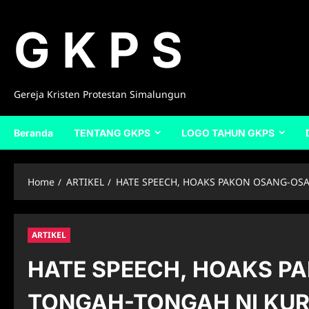
Skip
to
G K P S
content
Gereja Kristen Protestan Simalungun
Beranda
TENTANG GKPS
LOGO TAHUN GKPS
Home
ARTIKEL
HATE SPEECH, HOAKS PAKON OSANG-OS
ARTIKEL
HATE SPEECH, HOAKS P
TONGAH-TONGAH NI KUR