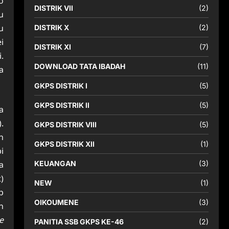
o
DISTRIK VII
(2)
u
u
DISTRIK X
(2)
i
DISTRIK XI
(7)
.
DOWNLOAD TATA IBADAH
(11)
a
GKPS DISTRIK I
(5)
GKPS DISTRIK II
(5)
a
.
GKPS DISTRIK VIII
(5)
n
GKPS DISTRIK XII
(1)
i
KEUANGAN
(3)
a
)
NEW
(1)
p
OIKOUMENE
(3)
n
e
PANITIA SSB GKPS KE-46
(2)