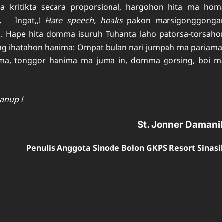
a kritikta secara proporsional, hargohon hita ma hom
.
Ingat,,!
Hate speech, hoaks
pakon marsigonggonga
 Hape hita domma isuruh Tuhanta laho patorsa-torsaho
 lang ihatahon hanima: Ompat bulan nari jumpah ma pariama
a, tonggor hanima ma juma in, domma gorsing, boi m
anup !
St. Jonner Damani
Penulis Anggota Sinode Bolon GKPS Resort Sinasi