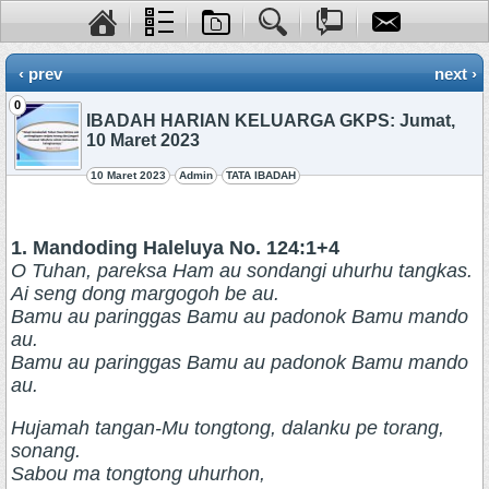
‹ prev
next ›
0
IBADAH HARIAN KELUARGA GKPS: Jumat,
10 Maret 2023
10 Maret 2023
Admin
TATA IBADAH
1. Mandoding Haleluya No. 124:1+4
O Tuhan, pareksa Ham au sondangi uhurhu tangkas.
Ai seng dong margogoh be au.
Bamu au paringgas Bamu au padonok Bamu mando
au.
Bamu au paringgas Bamu au padonok Bamu mando
au.
Hujamah tangan-Mu tongtong, dalanku pe torang,
sonang.
Sabou ma tongtong uhurhon,