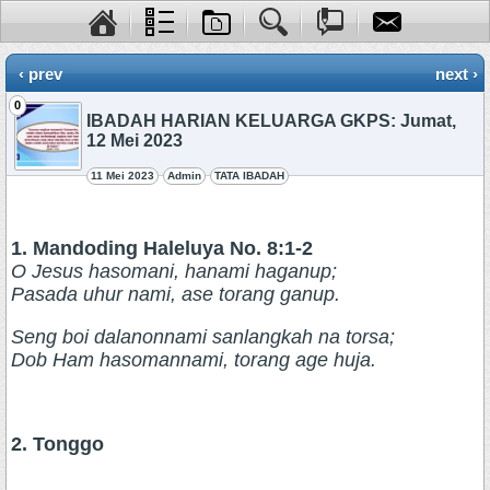
‹ prev
next ›
0
IBADAH HARIAN KELUARGA GKPS: Jumat,
12 Mei 2023
11 Mei 2023
Admin
TATA IBADAH
1. Mandoding Haleluya No. 8:1-2
O Jesus hasomani, hanami haganup;
Pasada uhur nami, ase torang ganup.
Seng boi dalanonnami sanlangkah na torsa;
Dob Ham hasomannami, torang age huja.
2. Tonggo