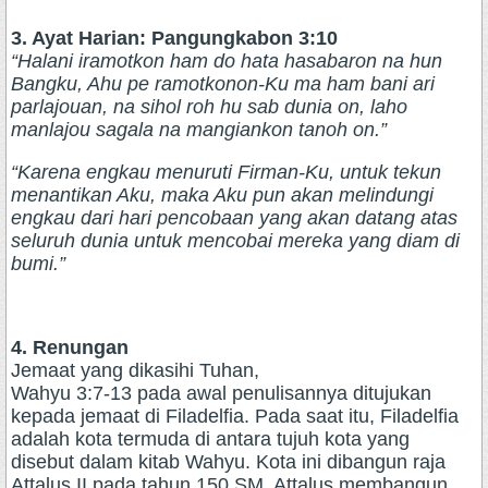
3. Ayat Harian: Pangungkabon 3:10
“Halani iramotkon ham do hata hasabaron na hun
Bangku, Ahu pe ramotkonon-Ku ma ham bani ari
parlajouan, na sihol roh hu sab dunia on, laho
manlajou sagala na mangiankon tanoh on.”
“Karena engkau menuruti Firman-Ku, untuk tekun
menantikan Aku, maka Aku pun akan melindungi
engkau dari hari pencobaan yang akan datang atas
seluruh dunia untuk mencobai mereka yang diam di
bumi.”
4. Renungan
Jemaat yang dikasihi Tuhan,
Wahyu 3:7-13 pada awal penulisannya ditujukan
kepada jemaat di Filadelfia. Pada saat itu, Filadelfia
adalah kota termuda di antara tujuh kota yang
disebut dalam kitab Wahyu. Kota ini dibangun raja
Attalus II pada tahun 150 SM. Attalus membangun