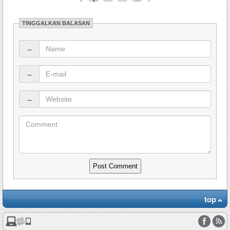
TINGGALKAN BALASAN
→
→
→
top