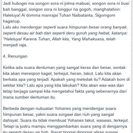
Jadi hubogei ma songon sora ni jolma mabuei, songon sora ni buei
bah banggal, songon sora ni longgur na gogoh, manghatahon:
Haleluya! Ai domma manrajai Tuhan Naibatanta, Sigomgom
haganup.
Lalu aku mendengar seperti suara himpunan besar orang banyak,
seperti desau air bah dan seperti deru guruh yang hebat, katanya:
“Haleluya! Karena Tuhan, Allah kita, Yang Mahakuasa, telah
menjadi raja.
4. Renungan
Ketika ada suara dentuman yang sangat keras dan besar, sontak
kita akan merespon kaget, terkejut, heran, takut. Lalu kita akan
berkata apa yang terjadi. Apakah yang meledak itu? Adakah bom di
sekitar kita? Lalu apa yang kita lakukan? Kita akan was-was dan
tetap berjaga sampai kita mengetahui fakta yang sebenarnya dari
mana sumber dentuman itu.
Berbeda dengan nubuatan Yohanes yang mendengar suara
himpunan besar, yakni suara surgawi dan riuh yang sangat
dahsyat. Suara itu tidak membuat Yohanes takut, waswas, terkejut.
Tetapi ia justru mampu menggambarkan suara yang di dengarnya
itu seperti desau air bah. Ibarat tinggal dipinggir aliran sungai,