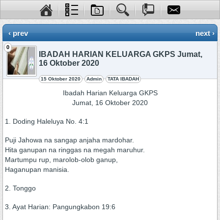
‹ prev
next ›
0
IBADAH HARIAN KELUARGA GKPS Jumat,
16 Oktober 2020
15 Oktober 2020
Admin
TATA IBADAH
Ibadah Harian Keluarga GKPS
Jumat, 16 Oktober 2020
1. Doding Haleluya No. 4:1
Puji Jahowa na sangap anjaha mardohar.
Hita ganupan na ringgas na megah maruhur.
Martumpu rup, marolob-olob ganup,
Haganupan manisia.
2. Tonggo
3. Ayat Harian: Pangungkabon 19:6