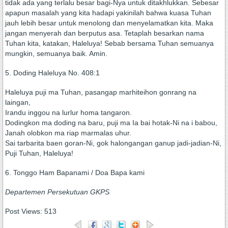
tidak ada yang terlalu besar bagi-Nya untuk ditakhlukkan. Sebesar
apapun masalah yang kita hadapi yakinilah bahwa kuasa Tuhan
jauh lebih besar untuk menolong dan menyelamatkan kita. Maka
jangan menyerah dan berputus asa. Tetaplah besarkan nama
Tuhan kita, katakan, Haleluya! Sebab bersama Tuhan semuanya
mungkin, semuanya baik. Amin.
5. Doding Haleluya No. 408:1
Haleluya puji ma Tuhan, pasangap marhiteihon gonrang na
laingan,
Irandu inggou na lurlur homa tangaron.
Dodingkon ma doding na baru, puji ma Ia bai hotak-Ni na i babou,
Janah olobkon ma riap marmalas uhur.
Sai tarbarita baen goran-Ni, gok halongangan ganup jadi-jadian-Ni,
Puji Tuhan, Haleluya!
6. Tonggo Ham Bapanami / Doa Bapa kami
Departemen Persekutuan GKPS
Post Views:
513